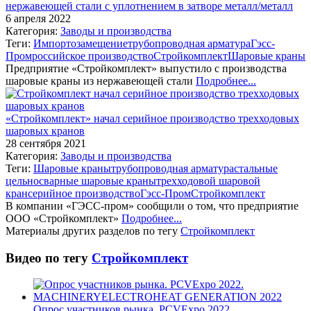
нержавеющей стали с уплотнением в затворе металл/металл
6 апреля 2022
Категория:
Заводы и производства
Теги:
Импортозамещение
трубопроводная арматура
Гэсс-
Пром
российское производство
Стройкомплект
Шаровые краны
Предприятие «Стройкомплект» выпустило с производства
шаровые краны из нержавеющей стали
Подробнее...
«Стройкомплект» начал серийное производство трехходовых
шаровых кранов
28 сентября 2021
Категория:
Заводы и производства
Теги:
Шаровые краны
трубопроводная арматура
стальные
цельносварные шаровые краны
трехходовой шаровой
кран
серийное производство
Гэсс-Пром
Стройкомплект
В компании «ГЭСС-пром» сообщили о том, что предприятие
ООО «Стройкомплект»
Подробнее...
Материалы других разделов по тегу
Стройкомплект
Видео по тегу
Стройкомплект
Опрос участников рынка. PCVExpo 2022.