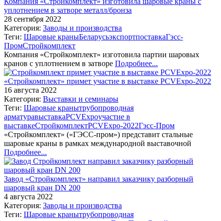
Компания «Стройкомплект» изготовила шаровые краны с
уплотнением в затворе металл/бронза
28 сентября 2022
Категория:
Заводы и производства
Теги:
Шаровые краны
Беларусь
экспорт
поставка
Гэсс-
Пром
Стройкомплект
Компания «Стройкомплект» изготовила партии шаровых
кранов с уплотнением в затворе
Подробнее...
«Стройкомплект» примет участие в выставке PCVExpo-2022
16 августа 2022
Категория:
Выставки и семинары
Теги:
Шаровые краны
трубопроводная
арматура
выставка
PCVExpo
участие в
выставке
Стройкомплект
PCVExpo-2022
Гэсс-Пром
«Стройкомплект» («ГЭСС-пром») представит стальные
шаровые краны в рамках международной выставочной
Подробнее...
Завод «Стройкомплект» направил заказчику разборный
шаровый кран DN 200
4 августа 2022
Категория:
Заводы и производства
Теги:
Шаровые краны
трубопроводная