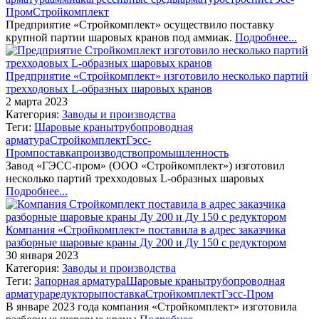
Пром
Стройкомплект
Предприятие «Стройкомплект» осуществило поставку
крупной партии шаровых кранов под аммиак.
Подробнее...
Предприятие «Стройкомплект» изготовило несколько партий
трехходовых L-образных шаровых кранов
2 марта 2023
Категория:
Заводы и производства
Теги:
Шаровые краны
трубопроводная
арматура
Стройкомплект
Гэсс-
Пром
поставка
производство
промышленность
Завод «ГЭСС-пром» (ООО «Стройкомплект») изготовил
несколько партий трехходовых L-образных шаровых
Подробнее...
Компания «Стройкомплект» поставила в адрес заказчика
разборные шаровые краны Ду 200 и Ду 150 с редуктором
30 января 2023
Категория:
Заводы и производства
Теги:
Запорная арматура
Шаровые краны
трубопроводная
арматура
редукторы
поставка
Стройкомплект
Гэсс-Пром
В январе 2023 года компания «Стройкомплект» изготовила