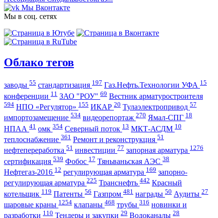
Мы Вконтакте
Мы в соц. сетях
Облако тегов
55
197
15
заводы
стандартизация
Газ.Нефть.Технологии УФА
11
69
конференции
ЗАО "РОУ"
Вестник арматуростроителя
594
155
20
57
НПО «Регулятор»
ИКАР
Тулаэлектропривод
534
270
18
импортозамещение
видеорепортаж
Ямал-СПГ
41
354
13
10
НПАА
омк
Северный поток
МКТ-АСДМ
361
51
теплоснабжение
Ремонт и реконструкция
51
77
1276
нефтепереработка
инвестиции
запорная арматура
539
17
38
сертификация
Фобос
Тяньваньская АЭС
12
169
Нефтегаз-2016
регулирующая арматура
запорно-
225
442
регулирующая арматура
Транснефть
Красный
119
56
481
50
27
котельщик
Патенты
Газпром
награды
Аудиты
1254
468
316
шаровые краны
клапаны
трубы
новинки и
110
29
28
разработки
Тендеры и закупки
Водоканалы