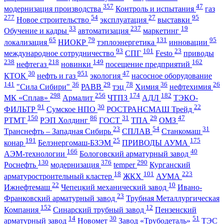
357
47
модернизация производства
Контроль и испытания
газ
277
54
27
95
Новое строительство
эксплуатация
выставки
33
237
19
Обучение и кадры
автоматизация
маркетинг
65
79
131
95
локализация
НИОКР
тэплоэнергетика
инновации
93
101
23
международное сотрудничество
СПГ
Festo
приводы
238
218
149
162
нефтегаз
новинки
посещение предприятий
30
951
47
КТОК
нефть и газ
экология
насосное оборудование
141
36
29
78
36
26
"Сила Сибири"
РАВВ
тэц
Химия
нефтехимия
298
256
174
182
МК «Сплав»
Армалит
ЧТПЗ
АДЛ
ТЭКО-
91
30
22
ФИЛЬТР
Сумское НПО
РОСТРАНСМАШ Трейд
150
86
31
29
47
РТМТ
РЭП Холдинг
ГОСТ
ТПА
ОМЗ
23
54
31
Транснефть – Западная Сибирь
СПЛАВ
Станкомаш
191
25
175
конар
Белэнергомаш-БЗЭМ
ПРИВОДЫ АУМА
166
40
АЭМ-технологии
Бологовский арматурный завод
130
376
290
Роснефть
модернизация
temper
Курганский
18
101
223
арматуростроительный кластер
ЖКХ
АУМА
22
10
Ижнефтемаш
Чепецкий механический завод
Ивано-
23
Франковский арматурный завод
Трубная Металлургическая
152
12
Компания
Синарский трубный завод
Пензенский
14
30
51
арматурный завод
Новомет
Завод «Трубодеталь»
ТЭС