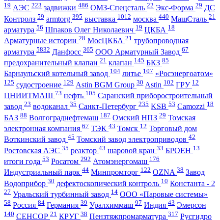
19
223
486
22
29
АЭС
задвижки
ОМЗ-Спецсталь
Экс-Форма
ДС
59
395
1012
440
21
Контролз
armtorg
выставка
москва
МашСталь
56
19
18
арматура
Шпаков Олег Николаевич
ЦКБА
28
21
Арматурные истории
МосЦКБА
трубопроводная
5832
365
67
арматура
Данфосс
ООО Арматурный Завод
21
145
85
предохранительный клапан
клапан
БКЗ
104
107
Барнаульский котельный завод
литье
«Росэнергоатом»
125
129
30
102
12
судостроение
Astin BGM Group
Astin
ГРУ
73
105
ЦНИИТМАШ
нефть
Саранский приборостроительный
23
35
235
53
18
завод
водоканал
Санкт-Петербург
KSB
Camozzi
88
187
29
БАЗ
Волгограднефтемаш
Омский НПЗ
Томская
67
43
12
электронная компания
ТЭК
Томск
Торговый дом
45
42
Воткинский завод
Томский завод электроприводов
35
43
33
13
Ростовская АЭС
реактор
шаровой кран
БРОЕН
53
292
176
итоги года
Росатом
Атомэнергомаш
44
122
38
Индустриальный парк
Минпромторг
OZNA
Завод
30
10
Водоприбор
дефектоскопический контроль
Константа - 2
27
14
Уральский турбинный завод
ООО «Паровые системы»
58
84
39
97
43
Россия
Германия
Уралхиммаш
Индия
Эмерсон
140
21
38
317
СЕНСОР
КРУГ
Пензтяжпромарматура
Русгидро