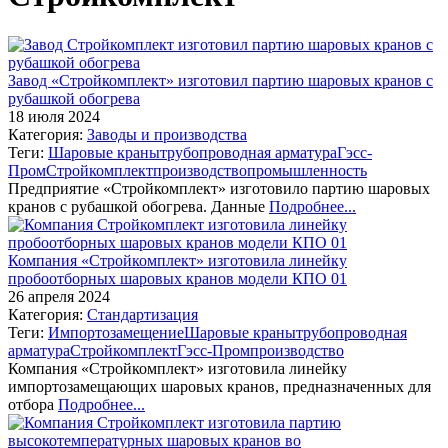
Завод «Стройкомплект» изготовил партию шаровых кранов с
рубашкой обогрева
18 июля 2024
Категория:
Заводы и производства
Теги:
Шаровые краны
трубопроводная арматура
Гэсс-
Пром
Стройкомплект
производство
промышленность
Предприятие «Стройкомплект» изготовило партию шаровых
кранов с рубашкой обогрева. Данные
Подробнее...
Компания «Стройкомплект» изготовила линейку
пробоотборных шаровых кранов модели КПО 01
26 апреля 2024
Категория:
Стандартизация
Теги:
Импортозамещение
Шаровые краны
трубопроводная
арматура
Стройкомплект
Гэсс-Пром
производство
Компания «Стройкомплект» изготовила линейку
импортозамещающих шаровых кранов, предназначенных для
отбора
Подробнее...