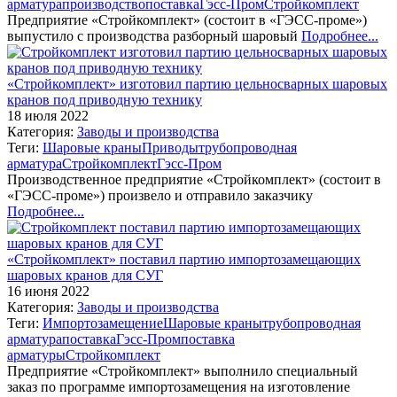
арматура
производство
поставка
Гэсс-Пром
Стройкомплект
Предприятие «Стройкомплект» (состоит в «ГЭСС-проме»)
выпустило с производства разборный шаровый
Подробнее...
«Стройкомплект» изготовил партию цельносварных шаровых
кранов под приводную технику
18 июля 2022
Категория:
Заводы и производства
Теги:
Шаровые краны
Приводы
трубопроводная
арматура
Стройкомплект
Гэсс-Пром
Производственное предприятие «Стройкомплект» (состоит в
«ГЭСС-проме») произвело и отправило заказчику
Подробнее...
«Стройкомплект» поставил партию импортозамещающих
шаровых кранов для СУГ
16 июня 2022
Категория:
Заводы и производства
Теги:
Импортозамещение
Шаровые краны
трубопроводная
арматура
поставка
Гэсс-Пром
поставка
арматуры
Стройкомплект
Предприятие «Стройкомплект» выполнило специальный
заказ по программе импортозамещения на изготовление