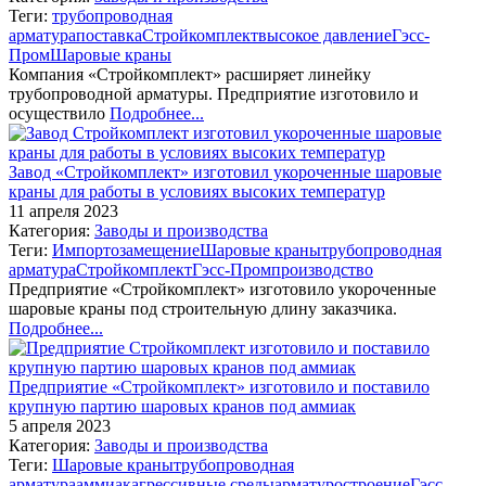
Теги:
трубопроводная
арматура
поставка
Стройкомплект
высокое давление
Гэсс-
Пром
Шаровые краны
Компания «Стройкомплект» расширяет линейку
трубопроводной арматуры. Предприятие изготовило и
осуществило
Подробнее...
Завод «Стройкомплект» изготовил укороченные шаровые
краны для работы в условиях высоких температур
11 апреля 2023
Категория:
Заводы и производства
Теги:
Импортозамещение
Шаровые краны
трубопроводная
арматура
Стройкомплект
Гэсс-Пром
производство
Предприятие «Стройкомплект» изготовило укороченные
шаровые краны под строительную длину заказчика.
Подробнее...
Предприятие «Стройкомплект» изготовило и поставило
крупную партию шаровых кранов под аммиак
5 апреля 2023
Категория:
Заводы и производства
Теги:
Шаровые краны
трубопроводная
арматура
аммиак
агрессивные среды
арматуростроение
Гэсс-