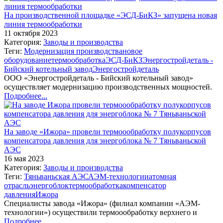
На производственной площадке «ЭСД-БиКЗ» запущена новая
линия термообработки
11 октября 2023
Категория:
Заводы и производства
Теги:
Модернизация производства
новое
оборудование
термообработка
ЭСД-БиКЗ
Энергостройдеталь -
Бийский котельный завод
Энергостройдеталь
ООО «Энергостройдеталь - Бийский котельный завод»
осуществляет модернизацию производственных мощностей.
Подробнее...
На заводе «Ижора» провели термоообработку полукорпусов
компенсатора давления для энергоблока № 7 Тяньваньской
АЭС
16 мая 2023
Категория:
Заводы и производства
Теги:
Тяньваньская АЭС
АЭМ-технологии
атомная
отрасль
энергоблок
термообработка
компенсатор
давления
Ижора
Специалисты завода «Ижора» (филиал компании «АЭМ-
технологии») осуществили термоообработку верхнего и
Подробнее...