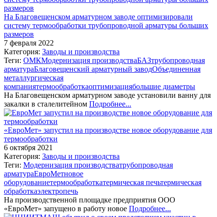
На Благовещенском арматурном заводе оптимизировали
систему термообработки трубопроводной арматуры больших
размеров
7 февраля 2022
Категория:
Заводы и производства
Теги:
ОМК
Модернизация производства
БАЗ
трубопроводная
арматура
Благовещенский арматурный завод
Объединенная
металлургическая
компания
термообработка
оптимизация
большие диаметры
На Благовещенском арматурном заводе установили ванну для
закалки в сталелитейном
Подробнее...
«ЕвроМет» запустил на производстве новое оборудование для
термообработки
6 октября 2021
Категория:
Заводы и производства
Теги:
Модернизация производства
трубопроводная
арматура
ЕвроМет
новое
оборудование
термообработка
термическая печь
термическая
обработка
электропечь
На производственной площадке предприятия ООО
«ЕвроМет» запущено в работу новое
Подробнее...