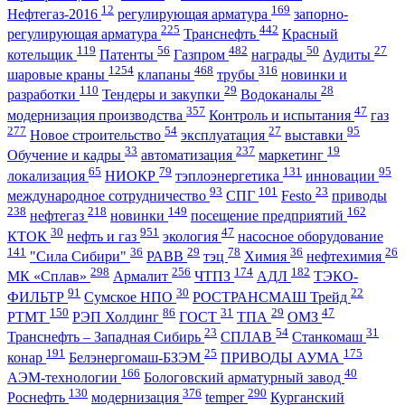
12
169
Нефтегаз-2016
регулирующая арматура
запорно-
225
442
регулирующая арматура
Транснефть
Красный
119
56
482
50
27
котельщик
Патенты
Газпром
награды
Аудиты
1254
468
316
шаровые краны
клапаны
трубы
новинки и
110
29
28
разработки
Тендеры и закупки
Водоканалы
357
47
модернизация производства
Контроль и испытания
газ
277
54
27
95
Новое строительство
эксплуатация
выставки
33
237
19
Обучение и кадры
автоматизация
маркетинг
65
79
131
95
локализация
НИОКР
тэплоэнергетика
инновации
93
101
23
международное сотрудничество
СПГ
Festo
приводы
238
218
149
162
нефтегаз
новинки
посещение предприятий
30
951
47
КТОК
нефть и газ
экология
насосное оборудование
141
36
29
78
36
26
"Сила Сибири"
РАВВ
тэц
Химия
нефтехимия
298
256
174
182
МК «Сплав»
Армалит
ЧТПЗ
АДЛ
ТЭКО-
91
30
22
ФИЛЬТР
Сумское НПО
РОСТРАНСМАШ Трейд
150
86
31
29
47
РТМТ
РЭП Холдинг
ГОСТ
ТПА
ОМЗ
23
54
31
Транснефть – Западная Сибирь
СПЛАВ
Станкомаш
191
25
175
конар
Белэнергомаш-БЗЭМ
ПРИВОДЫ АУМА
166
40
АЭМ-технологии
Бологовский арматурный завод
130
376
290
Роснефть
модернизация
temper
Курганский