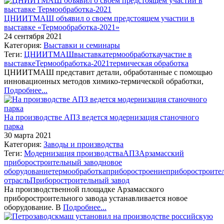
ЦНИИТМАШ объявил о своем предстоящем участии в
выставке «Термообработка-2021»
24 сентября 2021
Категория:
Выставки и семинары
Теги:
ЦНИИТМАШ
выставка
термообработка
участие в
выставке
Термообработка-2021
термическая обработка
ЦНИИТМАШ представит детали, обработанные с помощью
инновационных методов химико-термической обработки,
Подробнее...
На производстве АПЗ ведется модернизация станочного
парка
30 марта 2021
Категория:
Заводы и производства
Теги:
Модернизация производства
АПЗ
Арзамасский
приборостроительный завод
новое
оборудование
термообработка
приборостроение
приборостроите
отрасль
Приборостроительный завод
На производственной площадке Арзамасского
приборостроительного завода устанавливается новое
оборудование. В
Подробнее...