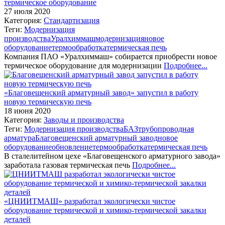
термическое оборудование
27 июля 2020
Категория:
Стандартизация
Теги:
Модернизация
производства
Уралхиммаш
модернизация
новое
оборудование
термообработка
термическая печь
Компания ПАО «Уралхиммаш» собирается приобрести новое
термическое оборудование для модернизации
Подробнее...
«Благовещенский арматурный завод» запустил в работу
новую термическую печь
18 июня 2020
Категория:
Заводы и производства
Теги:
Модернизация производства
БАЗ
трубопроводная
арматура
Благовещенский арматурный завод
новое
оборудование
обновление
термообработка
термическая печь
В сталелитейном цехе «Благовещенского арматурного завода»
заработала газовая термическая печь
Подробнее...
«ЦНИИТМАШ» разработал экологически чистое
оборудование термической и химико-термической закалки
деталей