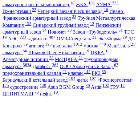
18
101
223
арматуростроительный кластер
ЖКХ
АУМА
22
10
Ижнефтемаш
Чепецкий механический завод
Ивано-
23
Франковский арматурный завод
Трубная Металлургическая
152
12
Компания
Синарский трубный завод
Пензенский
14
30
51
арматурный завод
Новомет
Завод «Трубодеталь»
ТЭС
19
223
487
22
29
АЭС
задвижки
ОМЗ-Спецсталь
Экс-Форма
ДС
59
395
1012
440
21
Контролз
armtorg
выставка
москва
МашСталь
56
19
18
арматура
Шпаков Олег Николаевич
ЦКБА
28
21
Арматурные истории
МосЦКБА
трубопроводная
5834
365
67
арматура
Данфосс
ООО Арматурный Завод
21
145
85
предохранительный клапан
клапан
БКЗ
104
107
Барнаульский котельный завод
литье
«Росэнергоатом»
125
129
30
102
12
судостроение
Astin BGM Group
Astin
ГРУ
73
10
ЦНИИТМАШ
нефть