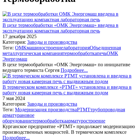
В цехе термообработки «ОМК Энергомаш» введена в
эксплуатацию компактная лабораторная печь
17 декабря 2025
Категория:
Заводы и производства
Теги:
ОМК
машиностроение
лаборатория
Объединенная
металлургическая компания
термообработка
печь
ОМК
Энергомаш
В цехе термообработки «ОМК Энергомаш» по инициативе
ведущего термиста Сергея
Подробнее...
В термическом комплексе «РТМТ» установлена и введена в
работу новая камерная печь с выдвижным подом
7 мая 2024
Категория:
Заводы и производства
Теги:
Модернизация производства
РТМТ
трубопроводная
арматура
новое
оборудование
термообработка
арматуростроение
Курганское предприятие «РТМТ» продолжает модернизацию
производственных мощностей. В термическом комплексе
Подробнее...