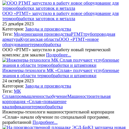
ООО «РТМТ» запустило в работу новое оборудование для
термообработки заготовок и металла
25 декабря 2023
Категория:
Заводы и производства
Теги:
Модернизация производства
РТМТ
трубопроводная
арматура
Курганская область
ООО «РТМТ»
новое
оборудование
термообработка
ООО «РТМТ» запустило в работу новый термический
комплекс для закалки
Подробнее...
Инженеры-технологи МК «Сплав» получают углубленные
знания в области термообработки и штамповки
24 октября 2023
Категория:
Заводы и производства
Теги:
МК
Сплав
промышленность
обучение
Машиностроительная
корпорация «Сплав»
повышение
квалификации
термообработка
Инженеры-технологи машиностроительной корпорации
«Сплав» начали обучение по специальной программе,
разработанной
Подробнее...