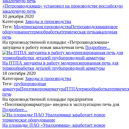
«Петрозаводскмаш» установил на производстве российскую
закалочную печь
10 декабря 2020
Категория:
Заводы и производства
Теги:
Модернизация производства
Петрозаводскмаш
новое
оборудование
термообработка
термическая печь
закалочная
печь
На производственной площадке «Петрозаводскмаша»
запущена в работу новая закалочная печь
Подробнее...
На ПТПА запущена в работу модернизированная печь для
термообработки деталей трубопроводной арматуры
18 сентября 2020
Категория:
Заводы и производства
Теги:
трубопроводная
арматура
Пензтяжпромарматура
ПТПА
термообработка
термичес
печь
На производственной площадке предприятия
«Пензтяжпромарматура» введена в эксплуатацию печь для
Подробнее...
На площадке ПАО «Уралхиммаш» заработает новое