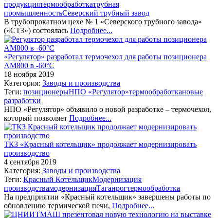
продукция
термообработка
трубная
промышленность
Северский трубный завод
В трубопрокатном цехе № 1 «Северского трубного завода»
(«СТЗ») состоялась
Подробнее...
«Регулятор» разработал термочехол для работы позиционера
АМ800 в -60°С
18 ноября 2019
Категория:
Заводы и производства
Теги:
позиционеры
НПО «Регулятор»
термообработка
новые
разработки
НПО «Регулятор» объявило о новой разработке ‒ термочехол,
который позволяет
Подробнее...
ТКЗ «Красный котельщик» продолжает модернизировать
производство
4 сентября 2019
Категория:
Заводы и производства
Теги:
Красный Котельщик
Модернизация
производства
модернизация
Таганрог
термообработка
На предприятии «Красный котельщик» завершены работы по
обновлению термической печи,
Подробнее...