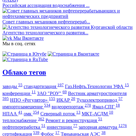
Российская ассоциация водоснабжения ...
Совет главных механиков нефтеперераб...
Агентство технологиеческого развития...
Мы Вконтакте
Мы в соц. сетях
Облако тегов
55
197
15
заводы
стандартизация
Газ.Нефть.Технологии УФА
11
69
конференции
ЗАО "РОУ"
Вестник арматуростроителя
595
155
20
57
НПО «Регулятор»
ИКАР
Тулаэлектропривод
534
270
18
импортозамещение
видеорепортаж
Ямал-СПГ
41
354
13
10
НПАА
омк
Северный поток
МКТ-АСДМ
362
51
теплоснабжение
Ремонт и реконструкция
51
77
1276
нефтепереработка
инвестиции
запорная арматура
539
17
38
сертификация
Фобос
Тяньваньская АЭС