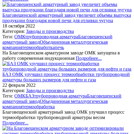
Благовещенский арматурный завод увеличит объемы выпуска
продукции благодаря новой печи для отливки чугуна
18 октября 2022
Категория:
Заводы и производства
Теги:
ОМК
трубопроводная арматура
Благовещенский
арматурный завод
Объединенная металлургическая
компания
термообработка
печь
На Благовещенском арматурном заводе ОМК запущена в
работу современная индукционная
Подробнее...
БАЗ ОМК улучшил процесс термообработки трубопроводной
арматуры больших размеров для нефти и газа
22 февраля 2022
Категория:
Заводы и производства
Теги:
ОМК
БАЗ
трубопроводная арматура
Благовещенский
арматурный завод
Объединенная металлургическая
компания
термообработка
Благовещенский арматурный завод ОМК улучшил процесс
термообработки трубопроводной арматуры весом
Подробнее...