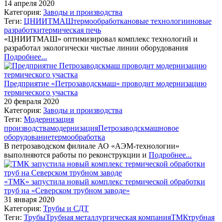
14 апреля 2020
Категория:
Заводы и производства
Теги:
ЦНИИТМАШ
термообработка
новые технологии
новые
разработки
термическая печь
«ЦНИИТМАШ» оптимизировал комплекс технологий и
разработал экологически чистые линии оборудования
Подробнее...
Предприятие «Петрозаводскмаш» проводит модернизацию
термического участка
20 февраля 2020
Категория:
Заводы и производства
Теги:
Модернизация
производства
модернизация
Петрозаводскмаш
новое
оборудование
термообработка
В петрозаводском филиале АО «АЭМ-технологии»
выполняются работы по реконструкции и
Подробнее...
«ТМК» запустила новый комплекс термической обработки
труб на «Северском трубном заводе»
31 января 2020
Категория:
Трубы и СДТ
Теги:
Трубы
Трубная металлургическая компания
ТМК
трубная