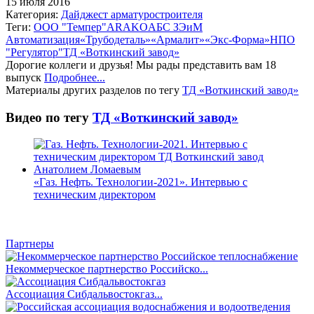
15 июля 2016
Категория:
Дайджест арматуростроителя
Теги:
ООО "Темпер"
ARAKO
АБС ЗЭиМ
Автоматизация
«Трубодеталь»
«Армалит»
«Экс-Форма»
НПО
"Регулятор"
ТД «Воткинский завод»
Дорогие коллеги и друзья! Мы рады представить вам 18
выпуск
Подробнее...
Материалы других разделов по тегу
ТД «Воткинский завод»
Видео по тегу
ТД «Воткинский завод»
«Газ. Нефть. Технологии-2021». Интервью с
техническим директором
Партнеры
Некоммерческое партнерство Российско...
Ассоциация Сибдальвостокгаз...