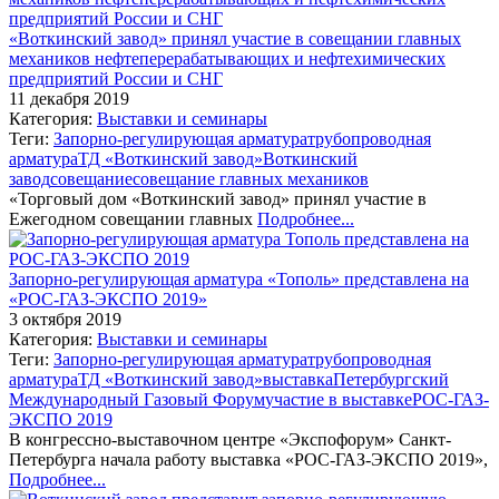
«Воткинский завод» принял участие в совещании главных
механиков нефтеперерабатывающих и нефтехимических
предприятий России и СНГ
11 декабря 2019
Категория:
Выставки и семинары
Теги:
Запорно-регулирующая арматура
трубопроводная
арматура
ТД «Воткинский завод»
Воткинский
завод
совещание
совещание главных механиков
«Торговый дом «Воткинский завод» принял участие в
Ежегодном совещании главных
Подробнее...
Запорно-регулирующая арматура «Тополь» представлена на
«РОС-ГАЗ-ЭКСПО 2019»
3 октября 2019
Категория:
Выставки и семинары
Теги:
Запорно-регулирующая арматура
трубопроводная
арматура
ТД «Воткинский завод»
выставка
Петербургский
Международный Газовый Форум
участие в выставке
РОС-ГАЗ-
ЭКСПО 2019
В конгрессно-выставочном центре «Экспофорум» Санкт-
Петербурга начала работу выставка «РОС-ГАЗ-ЭКСПО 2019»,
Подробнее...