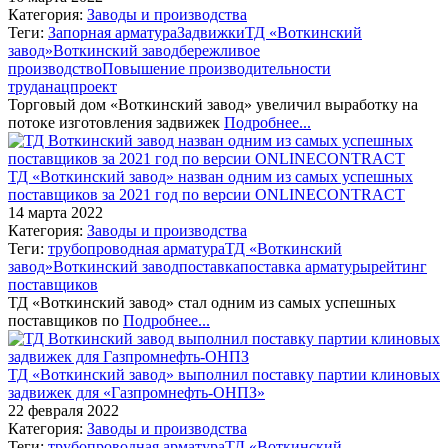
Категория:
Заводы и производства
Теги:
Запорная арматура
Задвижки
ТД «Воткинский
завод»
Воткинский завод
бережливое
производство
Повышение производительности
труда
нацпроект
Торговый дом «Воткинский завод» увеличил выработку на
потоке изготовления задвижек
Подробнее...
ТД «Воткинский завод» назван одним из самых успешных
поставщиков за 2021 год по версии ONLINECONTRACT
14 марта 2022
Категория:
Заводы и производства
Теги:
трубопроводная арматура
ТД «Воткинский
завод»
Воткинский завод
поставка
поставка арматуры
рейтинг
поставщиков
ТД «Воткинский завод» стал одним из самых успешных
поставщиков по
Подробнее...
ТД «Воткинский завод» выполнил поставку партии клиновых
задвижек для «Газпромнефть-ОНПЗ»
22 февраля 2022
Категория:
Заводы и производства
Теги:
трубопроводная арматура
ТД «Воткинский