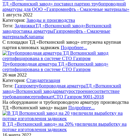
ТД «Воткинский завод» поставил партию трубопроводной
арматуры для ООО «Газпромнефть - Смазочные материалы»
1 августа 2022
Категория:
Заводы и производства
Теги:
Задвижки
ТД «Воткинский завод»
Воткинский
завод
поставка арматуры
Газпромнефть - Смазочные
материалы
Клапаны
С площадки ТД «Воткинский завод» отгружена крупная
партия клиновых задвижек
Подробнее...
Трубопроводная арматура ТД «Воткинский завод»
сертифицирована в системе СТО Газпром
26 мая 2022
Категория:
Стандартизация
Теги:
Газпром
трубопроводная арматура
ТД «Воткинский
завод»
Воткинский завод
арматуростроение
соответствие
требованиям
сертификат
СТО Газпром 9001-2018
На оборудование и трубопроводную арматуру производства
ТД «Воткинский завод» выдан
Подробнее...
В ТД «Воткинский завод» на 20% увеличили выработку на
потоке изготовления задвижек
16 марта 2022