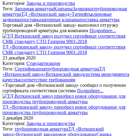
Категория:
Заводы и производства
Теги:
Запорная арматура
Клапаны
Задвижки
трубопроводная
арматура
ТД «Воткинский завод»
Татнефть
клиновые
задвижки
поставка
запорные клапаны
поставка арматуры
Торговый дом «Воткинский завод» выполнил отгрузку
трубопроводной арматуры для компании
Подробнее...
ТД «Воткинский завод» получил сертификат соответствия
СМК стандарту СТО Газпром 9001-2018
23 декабря 2020
Категория:
Стандартизация
Теги:
Сертификация
трубопроводная арматура
ТД
«Воткинский завод»
Воткинский завод
система менеджмента
качества
соответствие требованиям
«Торговый дом «Воткинский завод» сообщил о получении
сертификата соответствия системы
Подробнее...
ТД «Воткинский завод» приобрел новое оборудование для
производства трубопроводной арматуры
3 декабря 2020
Категория:
Заводы и производства
Теги:
трубопроводная арматура
ТД «Воткинский
завод»
Воткинский завод
новое оборудование
Сварка