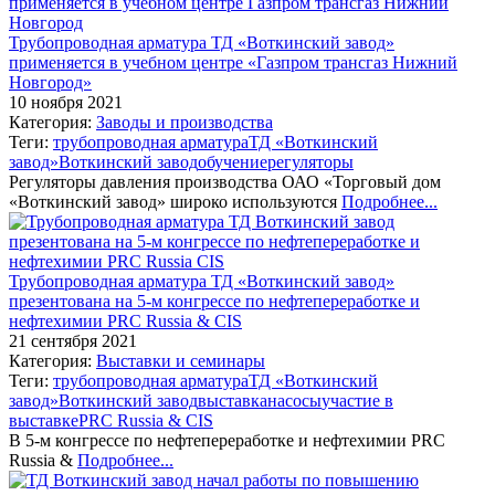
Трубопроводная арматура ТД «Воткинский завод»
применяется в учебном центре «Газпром трансгаз Нижний
Новгород»
10 ноября 2021
Категория:
Заводы и производства
Теги:
трубопроводная арматура
ТД «Воткинский
завод»
Воткинский завод
обучение
регуляторы
Регуляторы давления производства ОАО «Торговый дом
«Воткинский завод» широко используются
Подробнее...
Трубопроводная арматура ТД «Воткинский завод»
презентована на 5-м конгрессе по нефтепереработке и
нефтехимии PRC Russia & CIS
21 сентября 2021
Категория:
Выставки и семинары
Теги:
трубопроводная арматура
ТД «Воткинский
завод»
Воткинский завод
выставка
насосы
участие в
выставке
PRC Russia & CIS
В 5-м конгрессе по нефтепереработке и нефтехимии PRC
Russia &
Подробнее...