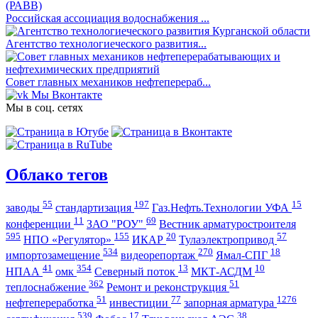
Российская ассоциация водоснабжения ...
Агентство технологиеческого развития...
Совет главных механиков нефтеперераб...
Мы Вконтакте
Мы в соц. сетях
Облако тегов
55
197
15
заводы
стандартизация
Газ.Нефть.Технологии УФА
11
69
конференции
ЗАО "РОУ"
Вестник арматуростроителя
595
155
20
57
НПО «Регулятор»
ИКАР
Тулаэлектропривод
534
270
18
импортозамещение
видеорепортаж
Ямал-СПГ
41
354
13
10
НПАА
омк
Северный поток
МКТ-АСДМ
362
51
теплоснабжение
Ремонт и реконструкция
51
77
1276
нефтепереработка
инвестиции
запорная арматура
539
17
38