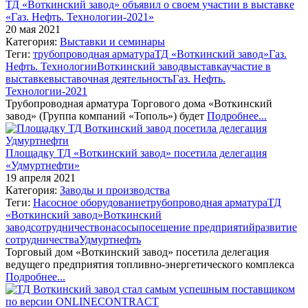
ТД «Воткинский завод» объявил о своем участии в выставке
«Газ. Нефть. Технологии-2021»
20 мая 2021
Категория:
Выставки и семинары
Теги:
трубопроводная арматура
ТД «Воткинский завод»
Газ.
Нефть. Технологии
Воткинский завод
выставка
участие в
выставке
выставочная деятельность
Газ. Нефть.
Технологии-2021
Трубопроводная арматура Торгового дома «Воткинский
завод» (Группа компаний «Тополь») будет
Подробнее...
Площадку ТД «Воткинский завод» посетила делегация
«Удмуртнефти»
19 апреля 2021
Категория:
Заводы и производства
Теги:
Насосное оборудование
трубопроводная арматура
ТД
«Воткинский завод»
Воткинский
завод
сотрудничество
насосы
посещение предприятий
развитие
сотрудничества
Удмуртнефть
Торговый дом «Воткинский завод» посетила делегация
ведущего предприятия топливно-энергетического комплекса
Подробнее...