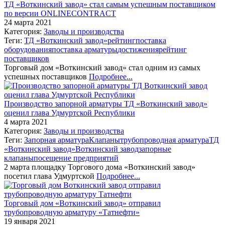
ТД «Воткинский завод» стал самым успешным поставщиком
по версии ONLINECONTRACT
24 марта 2021
Категория:
Заводы и производства
Теги:
ТД «Воткинский завод»
рейтинг
поставка
оборудования
поставка арматуры
достижения
рейтинг
поставщиков
Торговый дом «Воткинский завод» стал одним из самых
успешных поставщиков
Подробнее...
Производство запорной арматуры ТД «Воткинский завод»
оценил глава Удмуртской Республики
4 марта 2021
Категория:
Заводы и производства
Теги:
Запорная арматура
Клапаны
трубопроводная арматура
ТД
«Воткинский завод»
Воткинский завод
запорные
клапаны
посещение предприятий
2 марта площадку Торгового дома «Воткинский завод»
посетил глава Удмуртской
Подробнее...
Торговый дом «Воткинский завод» отправил
трубопроводную арматуру «Татнефти»
19 января 2021