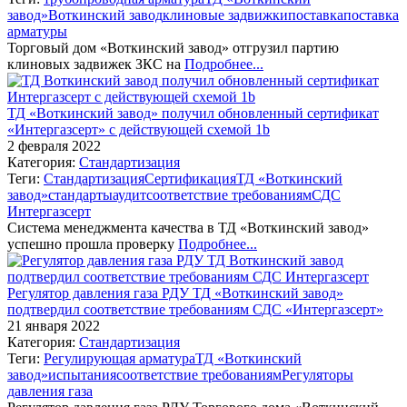
завод»
Воткинский завод
клиновые задвижки
поставка
поставка
арматуры
Торговый дом «Воткинский завод» отгрузил партию
клиновых задвижек ЗКС на
Подробнее...
ТД «Воткинский завод» получил обновленный сертификат
«Интергазсерт» с действующей схемой 1b
2 февраля 2022
Категория:
Стандартизация
Теги:
Стандартизация
Сертификация
ТД «Воткинский
завод»
стандарты
аудит
соответствие требованиям
СДС
Интергазсерт
Система менеджмента качества в ТД «Воткинский завод»
успешно прошла проверку
Подробнее...
Регулятор давления газа РДУ ТД «Воткинский завод»
подтвердил соответствие требованиям СДС «Интергазсерт»
21 января 2022
Категория:
Стандартизация
Теги:
Регулирующая арматура
ТД «Воткинский
завод»
испытания
соответствие требованиям
Регуляторы
давления газа