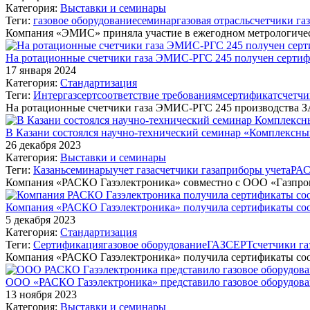
Категория:
Выставки и семинары
Теги:
газовое оборудование
семинар
газовая отрасль
счетчики газ
Компания «ЭМИС» приняла участие в ежегодном метрологиче
На ротационные счетчики газа ЭМИС-РГС 245 получен сер
17 января 2024
Категория:
Стандартизация
Теги:
Интергазсерт
соответствие требованиям
сертификат
счетчи
На ротационные счетчики газа ЭМИС-РГС 245 производства
В Казани состоялся научно-технический семинар «Комплексный
26 декабря 2023
Категория:
Выставки и семинары
Теги:
Казань
семинары
учет газа
счетчики газа
приборы учета
РАС
Компания «РАСКО Газэлектроника» совместно с ООО «Газпро
Компания «РАСКО Газэлектроника» получила сертификаты соо
5 декабря 2023
Категория:
Стандартизация
Теги:
Сертификация
газовое оборудование
ГАЗСЕРТ
счетчики га
Компания «РАСКО Газэлектроника» получила сертификаты со
ООО «РАСКО Газэлектроника» представило газовое оборудо
13 ноября 2023
Категория:
Выставки и семинары