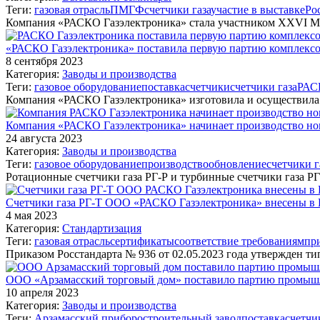
Теги:
газовая отрасль
ПМГФ
счетчики газа
участие в выставке
Ро
Компания «РАСКО Газэлектроника» стала участником XXVI
«РАСКО Газэлектроника» поставила первую партию комплексов
8 сентября 2023
Категория:
Заводы и производства
Теги:
газовое оборудование
поставка
счетчики
счетчики газа
РАС
Компания «РАСКО Газэлектроника» изготовила и осуществила
Компания «РАСКО Газэлектроника» начинает производство нов
24 августа 2023
Категория:
Заводы и производства
Теги:
газовое оборудование
производство
обновление
счетчики г
Ротационные счетчики газа РГ-Р и турбинные счетчики газа 
Счетчики газа РГ-Т ООО «РАСКО Газэлектроника» внесены в 
4 мая 2023
Категория:
Стандартизация
Теги:
газовая отрасль
сертификаты
соответствие требованиям
пр
Приказом Росстандарта № 936 от 02.05.2023 года утвержден ти
ООО «Арзамасский торговый дом» поставило партию промышл
10 апреля 2023
Категория:
Заводы и производства
Теги:
Арзамасский приборостроительный завод
поставка
счетчи