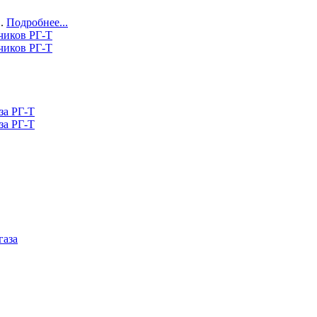
О.
Подробнее...
чиков РГ-Т
за РГ-Т
газа