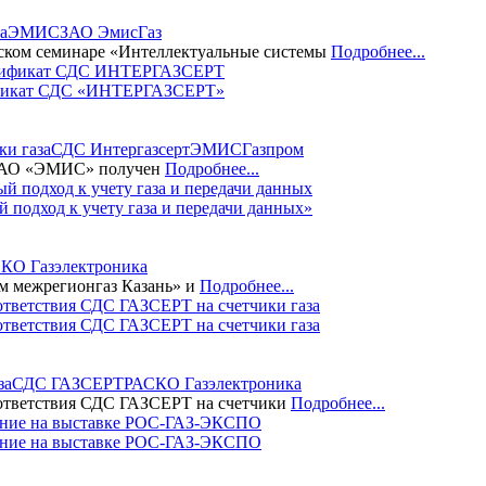
а
ЭМИС
ЗАО Эмис
Газ
ском семинаре «Интеллектуальные системы
Подробнее...
тификат СДС «ИНТЕРГАЗСЕРТ»
ки газа
СДС Интергазсерт
ЭМИС
Газпром
 ЗАО «ЭМИС» получен
Подробнее...
 подход к учету газа и передачи данных»
КО Газэлектроника
м межрегионгаз Казань» и
Подробнее...
тветствия СДС ГАЗСЕРТ на счетчики газа
за
СДС ГАЗСЕРТ
РАСКО Газэлектроника
ответствия СДС ГАЗСЕРТ на счетчики
Подробнее...
вание на выставке РОС-ГАЗ-ЭКСПО