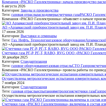
Компания «РАСКО Газэлектроника» начала производство расход
6 августа 2026
Категория:
Заводы и производства
Теги:
газовая отрасль
расходомеры
счетчики газа
РАСКО Газэлек
Компания «РАСКО Газэлектроника» объявляет о начале произв
АО «Арзамасский приборостроительный завод им. П.И. Планди
17 июня 2026
Категория:
Выставки и семинары
Теги:
Газ. Нефть. Технологии
газовое оборудование
Арзамасский
АО «Арзамасский приборостроительный завод им. П.И. Планд
Счетчики газа РГ-Р, РГ-Т, RABO, RVG ООО «РАСКО Газэлектро
30 декабря 2025
Категория:
Стандартизация
Теги:
газовое оборудование
газовая отрасль
СТО Газпром
счетчи
Компания «РАСКО Газэлектроника» провела работы по привед
Осуществлены метрологические испытания измерительных ко
7 ноября 2024
Категория:
Стандартизация
Теги:
газовая отрасль
испытания
метрология
счетчики газа
Газпр
Осуществлены метрологические испытания измерительных комп
Счетчики газа «РАСКО Газэлектроника» включены в состав 