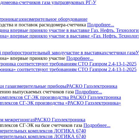
омеова-счетчиков газа ультразвуковых РГ-У
троника
газоизмерительное оборудование
одства и поставок расходомера-счетчика
Подробнее...
на» впервые приняло участие в выставке «Газ. Нефть. Техноло
 приборостроительный завод
участие в выставках
счетчики газа
У
ина» впервые приняло участие
Подробнее...
ника» соответствуют требованиям СТО Газпром 2.4-13-1-2025
ки газа
измерительные приборы
РАСКО Газэлектроника
ению выпускаемых счетчиков газа
Подробнее...
мплексов СГ-ЭК производства «РАСКО Газэлектроника»
ом межрегионгаз
РАСКО Газэлектроника
лексов СГ-ЭК на базе счетчиков газа
Подробнее...
измерительных комплексов ЛОГИКА 6740