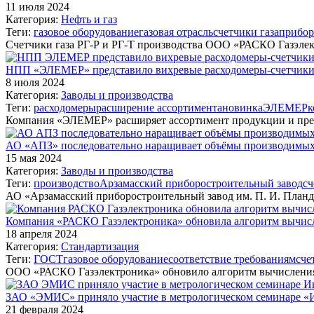
11 июля 2024
Категория:
Нефть и газ
Теги:
газовое оборудование
газовая отрасль
счетчики газа
прибор
Счетчики газа РГ-Р и РГ-Т производства ООО «РАСКО Газэл
НПП «ЭЛЕМЕР» представило вихревые расходомеры-счетчики 
8 июля 2024
Категория:
Заводы и производства
Теги:
расходомеры
расширение ассортимента
новинка
ЭЛЕМЕР
к
Компания «ЭЛЕМЕР» расширяет ассортимент продукции и пред
АО «АПЗ» последовательно наращивает объёмы производимых 
15 мая 2024
Категория:
Заводы и производства
Теги:
производство
Арзамасский приборостроительный завод
сч
АО «Арзамасский приборостроительный завод им. П. И. План
Компания «РАСКО Газэлектроника» обновила алгоритм вычисл
18 апреля 2024
Категория:
Стандартизация
Теги:
ГОСТ
газовое оборудование
соответствие требованиям
сче
ООО «РАСКО Газэлектроника» обновило алгоритм вычисления
ЗАО «ЭМИС» приняло участие в метрологическом семинаре «И
21 февраля 2024