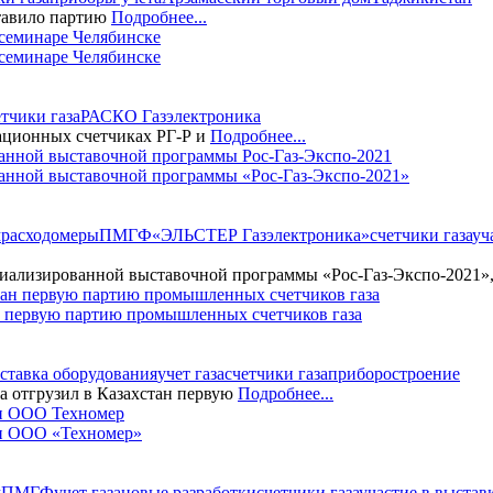
тавило партию
Подробнее...
семинаре Челябинске
етчики газа
РАСКО Газэлектроника
ационных счетчиках РГ-Р и
Подробнее...
анной выставочной программы «Рос-Газ-Экспо-2021»
м
расходомеры
ПМГФ
«ЭЛЬСТЕР Газэлектроника»
счетчики газа
уч
иализированной выставочной программы «Рос-Газ-Экспо-2021»,
н первую партию промышленных счетчиков газа
ставка оборудования
учет газа
счетчики газа
приборостроение
 отгрузил в Казахстан первую
Подробнее...
ки ООО «Техномер»
м
ПМГФ
учет газа
новые разработки
счетчики газа
участие в выстав