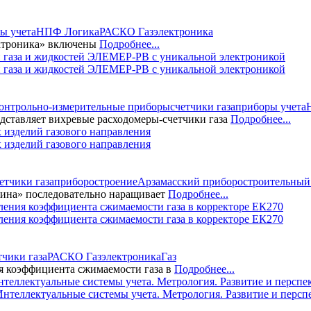
ы учета
НПФ Логика
РАСКО Газэлектроника
ектроника» включены
Подробнее...
газа и жидкостей ЭЛЕМЕР-РВ с уникальной электроникой
онтрольно-измерительные приборы
счетчики газа
приборы учета
ставляет вихревые расходомеры-счетчики газа
Подробнее...
изделий газового направления
етчики газа
приборостроение
Арзамасский приборостроительный 
дина» последовательно наращивает
Подробнее...
ения коэффициента сжимаемости газа в корректоре ЕК270
тчики газа
РАСКО Газэлектроника
Газ
 коэффициента сжимаемости газа в
Подробнее...
нтеллектуальные системы учета. Метрология. Развитие и персп