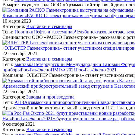
В марте текущего года ООО «Арзамасский торговый дом» пос
Компания «РАСКО Газэлектроника» выступила на обучающем 
10 марта 2023
Категория:
Выставки и семинары
Теги:
Новинки
Нефть и газ
семинар
Челябинск
газовая отрасль
сч
Специалисты ООО «РАСКО Газэлектроника» рассказали о рот
«ЭЛЬСТЕР Газэлектроника» станет участником специализиров
22 сентября 2021
Категория:
Выставки и семинары
Теги:
выставка
Петербургский Международный Газовый Фору
приборы
Рос-Газ-Экспо
ПМГФ 2021
Рос-Газ-Экспо 2021
Компания «ЭЛЬСТЕР Газэлектроника» станет участником спец
Арзамасский приборостроительный завод отгрузил в Казахста
22 сентября 2021
Категория:
Заводы и производства
Теги:
АПЗ
Арзамасский приборостроительный завод
поставка
по
Арзамасский приборостроительный завод имени П.И. Пландина
На «Рос-Газ-Экспо-2021» будут представлены новые разработ
9 сентября 2021
Категория:
Выставки и семинары
Теги:
выставка
Петербургский Международный Газовый Фору