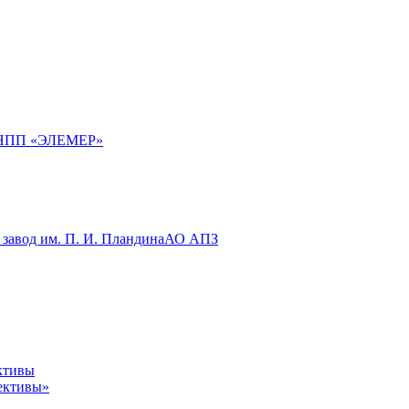
НПП «ЭЛЕМЕР»
завод им. П. И. Пландина
АО АПЗ
ективы»