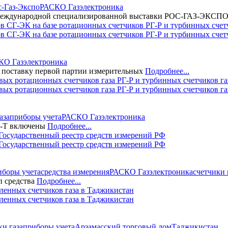
с-Газ-Экспо
РАСКО Газэлектроника
 Международной специализированной выставки РОС-ГАЗ-ЭКСП
 СГ-ЭК на базе ротационных счетчиков РГ-Р и турбинных счет
КО Газэлектроника
 поставку первой партии измерительных
Подробнее...
ых ротационных счетчиков газа РГ-Р и турбинных счетчиков га
аза
приборы учета
РАСКО Газэлектроника
РГ-Т включены
Подробнее...
Государственный реестр средств измерений РФ
иборы учета
средства измерения
РАСКО Газэлектроника
счетчики 
п средства
Подробнее...
енных счетчиков газа в Таджикистан
ки газа
приборы учета
Арзамасский торговый дом
Таджикистан