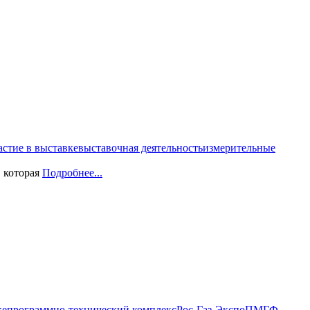
астие в выставке
выставочная деятельность
измерительные
 которая
Подробнее...
ке
программно-технический комплекс
Рос-Газ-Экспо
ПМГФ