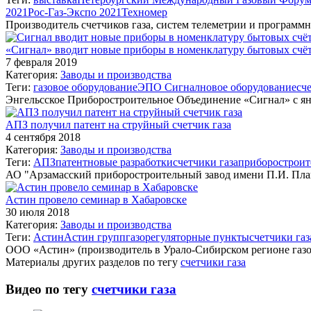
2021
Рос-Газ-Экспо 2021
Техномер
Производитель счетчиков газа, систем телеметрии и програ
«Сигнал» вводит новые приборы в номенклатуру бытовых счёт
7 февраля 2019
Категория:
Заводы и производства
Теги:
газовое оборудование
ЭПО Сигнал
новое оборудование
сч
Энгельсское Приборостроительное Объединение «Сигнал» с ян
АПЗ получил патент на струйный счетчик газа
4 сентября 2018
Категория:
Заводы и производства
Теги:
АПЗ
патент
новые разработки
счетчики газа
приборостроит
АО "Арзамасский приборостроительный завод имени П.И. Пла
Астин провело семинар в Хабаровске
30 июля 2018
Категория:
Заводы и производства
Теги:
Астин
Астин групп
газорегуляторные пункты
счетчики газ
ООО «Астин» (производитель в Урало-Сибирском регионе газо
Материалы других разделов по тегу
счетчики газа
Видео по тегу
счетчики газа