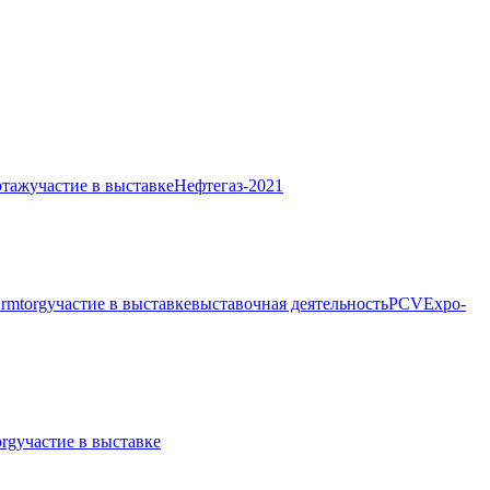
ртаж
участие в выставке
Нефтегаз-2021
rmtorg
участие в выставке
выставочная деятельность
PCVExpo-
rg
участие в выставке