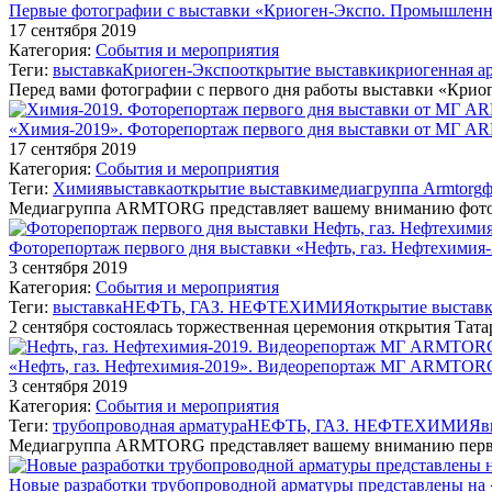
Первые фотографии с выставки «Криоген-Экспо. Промышленн
17 сентября 2019
Категория:
События и мероприятия
Теги:
выставка
Криоген-Экспо
открытие выставки
криогенная а
Перед вами фотографии с первого дня работы выставки «Кр
«Химия-2019». Фоторепортаж первого дня выставки от МГ 
17 сентября 2019
Категория:
События и мероприятия
Теги:
Химия
выставка
открытие выставки
медиагруппа Armtorg
ф
Медиагруппа ARMTORG представляет вашему вниманию фотоо
Фоторепортаж первого дня выставки «Нефть, газ. Нефтехим
3 сентября 2019
Категория:
События и мероприятия
Теги:
выставка
НЕФТЬ, ГАЗ. НЕФТЕХИМИЯ
открытие выстав
2 сентября состоялась торжественная церемония открытия Тат
«Нефть, газ. Нефтехимия-2019». Видеорепортаж МГ ARMTORG
3 сентября 2019
Категория:
События и мероприятия
Теги:
трубопроводная арматура
НЕФТЬ, ГАЗ. НЕФТЕХИМИЯ
в
Медиагруппа ARMTORG представляет вашему вниманию первы
Новые разработки трубопроводной арматуры представлены на 