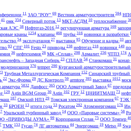
11
69
594
нференции
ЗАО "РОУ"
Вестник арматуростроителя
НПО
41
354
13
10
3
А
омк
Северный поток
МКТ-АСДМ
теплоснабжение
38
12
169
ская АЭС
Нефтегаз-2016
регулирующая арматура
запор
1254
468
316
аровые краны
клапаны
трубы
новинки и разработки
54
27
95
33
тельство
эксплуатация
выставки
Обучение и кадры
ав
93
101
23
238
218
149
ство
СПГ
Festo
приводы
нефтегаз
новинки
по
36
26
298
256
174
имия
нефтехимия
МК «Сплав»
Армалит
ЧТПЗ
23
54
31
ранснефть – Западная Сибирь
СПЛАВ
Станкомаш
конар
376
290
модернизация
temper
Курганский арматуростроительный
23
152
Трубная Металлургическая Компания
Синарский трубный
22
29
59
395
1012
ль
Экс-Форма
ДС Контролз
armtorg
выставка
мос
5832
365
67
я арматура
Данфосс
ООО Арматурный Завод
предохр
129
30
102
12
73
ие
Astin BGM Group
Astin
ГРУ
ЦНИИТМАШ
неф
187
29
67
темаш
Омский НПЗ
Томская электронная компания
ТЭК
33
13
53
292
176
ан
БРОЕН
итоги года
Росатом
Атомэнергомаш
Ин
27
14
58
Уральский турбинный завод
ООО «Паровые системы»
Ро
99
75
4
ОО «ПРИВОДЫ АУМА»
Корпорация Сплав
ООО Темпер
7
153
74
44
19
18
ТМК
Гусар
ЛГ автоматика
Энергомаш
Metso
Swa
3
14
29