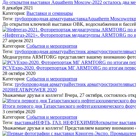
До открытия выставки Aquatherm Moscow-2022 осталось два ме
8 декабря 2021
Категория:
Выставки и семинары
Теги:
трубопроводная арматура
выставка
Aquatherm Moscow
отк
До открытия ключевой выставки ОВК, водоснабжения и бассе
«Нефтегаз-2021». Фоторепортаж медиагруппы ARMTORG по ит
27 апреля 2021
Категория:
События и мероприятия
Теги:
трубопроводная арматура
Вестник арматуростроителя
выс
Медиагруппа ARMTORG представляет вашему вниманию фотор
PCVExpo-2020. Фоторепортаж МГ ARMTORG по итогам первог
28 октября 2020
Категория:
События и мероприятия
Теги:
трубопроводная арматура
Вестник арматуростроителя
выс
2020
HEAT&POWER 2020
Уважаемые друзья и коллеги! Вчера, 27 октября, состоялось о
Итоги первого дня Татарстанского нефтегазохимического ф
3 сентября 2020
Категория:
События и мероприятия
Теги:
выставка
НЕФТЬ, ГАЗ. НЕФТЕХИМИЯ
открытие выстав
Уважаемые друзья и коллеги! Представляем вашему вниман