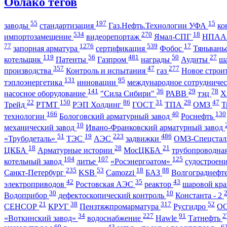
Облако тегов
55
197
15
заводы
стандартизация
Газ.Нефть.Технологии УФА
ко
534
270
18
импортозамещение
видеорепортаж
Ямал-СПГ
НПА
77
1276
539
17
запорная арматура
сертификация
Фобос
Тяньвань
119
56
481
50
27
котельщик
Патенты
Газпром
награды
Аудиты
ш
357
47
277
производства
Контроль и испытания
газ
Новое строи
131
95
тэплоэнергетика
инновации
международное сотрудниче
141
36
29
78
насосное оборудование
"Сила Сибири"
РАВВ
тэц
Х
22
150
86
31
29
47
Трейд
РТМТ
РЭП Холдинг
ГОСТ
ТПА
ОМЗ
Т
166
40
130
технологии
Бологовский арматурный завод
Роснефть
10
механический завод
Ивано-Франковский арматурный завод
51
19
223
486
«Трубодеталь»
ТЭС
АЭС
задвижки
ОМЗ-Спецста
18
28
21
ЦКБА
Арматурные истории
МосЦКБА
трубопроводна
104
107
125
котельный завод
литье
«Росэнергоатом»
судостроен
235
53
18
88
Санкт-Петербург
KSB
Camozzi
БАЗ
Волгограднеф
42
35
43
электроприводов
Ростовская АЭС
реактор
шаровой кр
30
10
Водоприбор
дефектоскопический контроль
Константа - 2
21
38
317
52
СЕНСОР
КРУГ
Пензтяжпромарматура
Русгидро
О
34
227
91
2
«Воткинский завод»
водоснабжение
Hawle
Татнефть
69
43
6