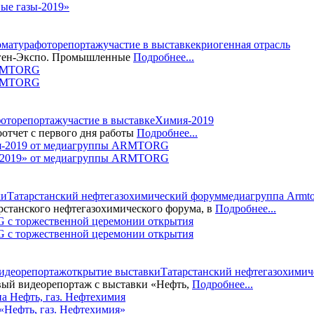
ые газы-2019»
рматура
фоторепортаж
участие в выставке
криогенная отрасль
иоген-Экспо. Промышленные
Подробнее...
ARMTORG
оторепортаж
участие в выставке
Химия-2019
тчет с первого дня работы
Подробнее...
ия-2019» от медиагруппы ARMTORG
ки
Татарстанский нефтегазохимический форум
медиагруппа Armto
арстанского нефтегазохимического форума, в
Подробнее...
 с торжественной церемонии открытия
идеорепортаж
открытие выставки
Татарстанский нефтегазохими
й видеорепортаж с выставки «Нефть,
Подробнее...
«Нефть, газ. Нефтехимия»