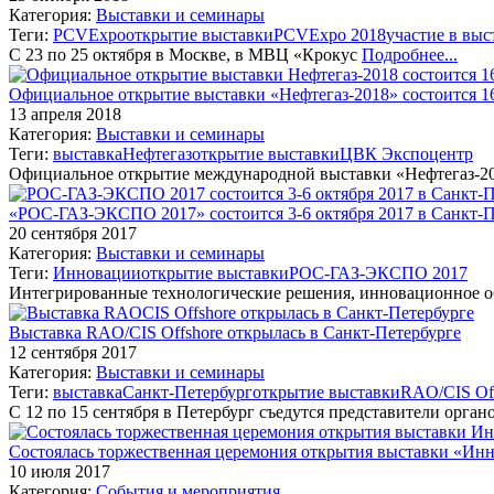
Категория:
Выставки и семинары
Теги:
PCVExpo
открытие выставки
PCVExpo 2018
участие в выс
С 23 по 25 октября в Москве, в МВЦ «Крокус
Подробнее...
Официальное открытие выставки «Нефтегаз-2018» состоится 1
13 апреля 2018
Категория:
Выставки и семинары
Теги:
выставка
Нефтегаз
открытие выставки
ЦВК Экспоцентр
Официальное открытие международной выставки «Нефтегаз-201
«РОС-ГАЗ-ЭКСПО 2017» состоится 3-6 октября 2017 в Санкт-П
20 сентября 2017
Категория:
Выставки и семинары
Теги:
Инновации
открытие выставки
РОС-ГАЗ-ЭКСПО 2017
Интегрированные технологические решения, инновационное об
Выставка RAO/CIS Offshore открылась в Санкт-Петербурге
12 сентября 2017
Категория:
Выставки и семинары
Теги:
выставка
Санкт-Петербург
открытие выставки
RAO/CIS Of
С 12 по 15 сентября в Петербург съедутся представители орган
Состоялась торжественная церемония открытия выставки «Ин
10 июля 2017
Категория:
События и мероприятия