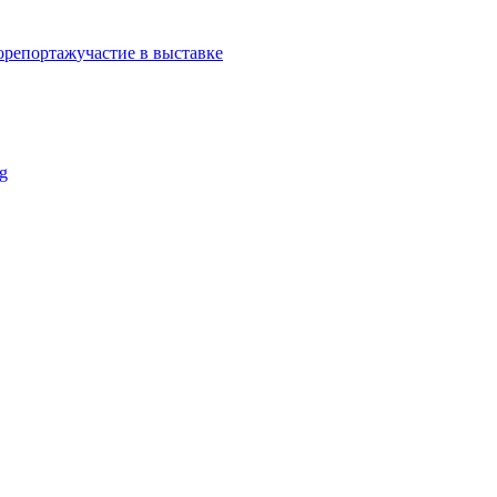
орепортаж
участие в выставке
g