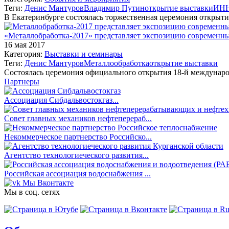
Теги:
Денис Мантуров
Владимир Путин
открытие выставки
ИНН
В Екатеринбурге состоялась торжественная церемония отк
«Металлобработка-2017» представляет экспозицию современн
16 мая 2017
Категория:
Выставки и семинары
Теги:
Денис Мантуров
Металлообработка
открытие выставки
Состоялась церемония официального открытия 18-й междунар
Партнеры
Ассоциация Сибдальвостокгаз...
Совет главных механиков нефтеперераб...
Некоммерческое партнерство Российско...
Агентство технологиеческого развития...
Российская ассоциация водоснабжения ...
Мы Вконтакте
Мы в соц. сетях