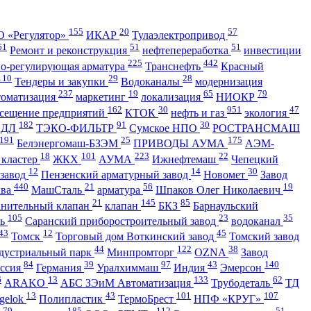
155
20
57
 «Регулятор»
ИКАР
Тулаэлектропривод
61
51
51
Ремонт и реконструкция
нефтепереработка
инвестиции
225
442
но-регулирующая арматура
Транснефть
Красный
110
29
28
Тендеры и закупки
Водоканалы
модернизация
237
19
65
79
томатизация
маркетинг
локализация
НИОКР
162
30
951
47
сещение предприятий
КТОК
нефть и газ
экология
182
91
30
АДЛ
ТЭКО-ФИЛЬТР
Сумское НПО
РОСТРАНСМАШ
191
25
175
Белэнергомаш-БЗЭМ
ПРИВОДЫ АУМА
АЭМ-
18
101
223
22
 кластер
ЖКХ
АУМА
Ижнефтемаш
Чепецкий
12
14
30
 завод
Пензенский арматурный завод
Новомет
Завод
440
21
56
19
ква
МашСталь
арматура
Шпаков Олег Николаевич
21
145
85
анительный клапан
клапан
БКЗ
Барнаульский
105
23
35
ть
Саранский приборостроительный завод
водоканал
43
12
45
Томск
Торговый дом Воткинский завод
Томский завод
44
122
38
дустриальный парк
Минпромторг
OZNA
Завод
84
39
97
43
140
ссия
Германия
Уралхиммаш
Индия
Эмерсон
6
13
133
62
ARAKO
АБС ЗЭиМ Автоматизация
Трубодеталь
ТД
13
43
101
107
gelok
Полипластик
ТермоБрест
НПФ «КРУГ»
79
185
112
51