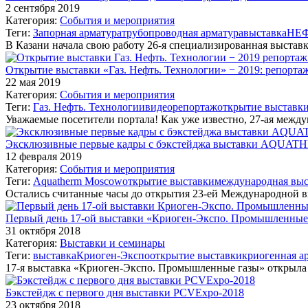
2 сентября 2019
Категория:
События и мероприятия
Теги:
Запорная арматура
трубопроводная арматура
выставка
НЕФ
В Казани начала свою работу 26-я специализированная выставк
Открытие выставки «Газ. Нефть. Технологии» − 2019: репо
22 мая 2019
Категория:
События и мероприятия
Теги:
Газ. Нефть. Технологии
видеорепортаж
открытие выставк
Уважаемые посетители портала! Как уже известно, 27-ая между
Эксклюзивные первые кадры с бэкстейджа выставки AQUA
12 февраля 2019
Категория:
События и мероприятия
Теги:
Aquatherm Moscow
открытие выставки
международная выс
Остались считанные часы до открытия 23-ей Международной 
Первый день 17-ой выставки «Криоген-Экспо. Промышленные
31 октября 2018
Категория:
Выставки и семинары
Теги:
выставка
Криоген-Экспо
открытие выставки
криогенная а
17-я выставка «Криоген-Экспо. Промышленные газы» открыла
Бэкстейдж с первого дня выставки PCVExpo-2018
23 октября 2018