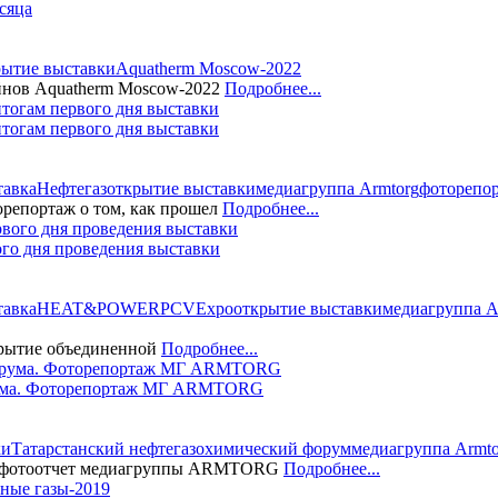
сяца
рытие выставки
Aquatherm Moscow-2022
йнов Aquatherm Moscow-2022
Подробнее...
огам первого дня выставки
тавка
Нефтегаз
открытие выставки
медиагруппа Armtorg
фоторепо
епортаж о том, как прошел
Подробнее...
о дня проведения выставки
тавка
HEAT&POWER
PCVExpo
открытие выставки
медиагруппа A
ткрытие объединенной
Подробнее...
орума. Фоторепортаж МГ ARMTORG
ки
Татарстанский нефтегазохимический форум
медиагруппа Armto
ию фотоотчет медиагруппы ARMTORG
Подробнее...