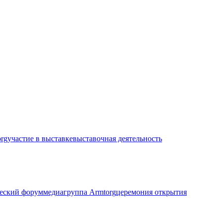
rg
участие в выставке
выставочная деятельность
ческий форум
медиагруппа Armtorg
церемония открытия