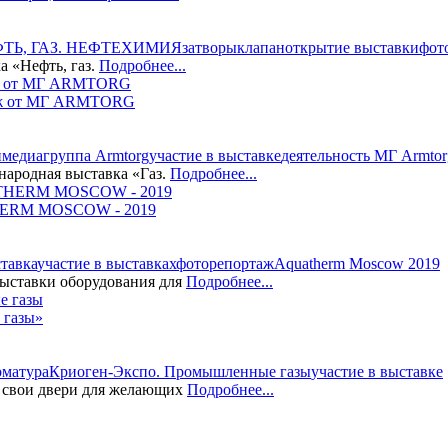
ТЬ, ГАЗ. НЕФТЕХИМИЯ
затворы
клапан
открытие выставки
фот
а «Нефть, газ.
Подробнее...
ртаж от МГ ARMTORG
и
медиагруппа Armtorg
участие в выставке
деятельность МГ Armtor
народная выставка «Газ.
Подробнее...
THERM MOSCOW - 2019
тавка
участие в выставках
фоторепортаж
Aquatherm Moscow 2019
выставки оборудования для
Подробнее...
 газы»
рматура
Криоген-Экспо. Промышленные газы
участие в выставке
 свои двери для желающих
Подробнее...