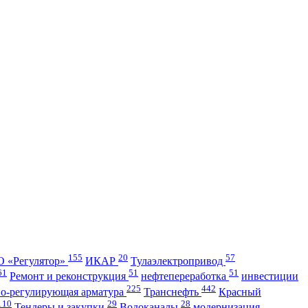
155
20
57
 «Регулятор»
ИКАР
Тулаэлектропривод
61
51
51
Ремонт и реконструкция
нефтепереработка
инвестиции
225
442
но-регулирующая арматура
Транснефть
Красный
110
29
28
Тендеры и закупки
Водоканалы
модернизация