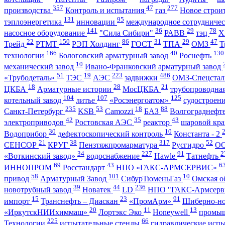
357
47
277
производства
Контроль и испытания
газ
Новое строи
131
95
тэплоэнергетика
инновации
международное сотрудниче
141
36
29
78
насосное оборудование
"Сила Сибири"
РАВВ
тэц
Х
22
150
86
31
29
47
Трейд
РТМТ
РЭП Холдинг
ГОСТ
ТПА
ОМЗ
Т
166
40
130
технологии
Бологовский арматурный завод
Роснефть
10
механический завод
Ивано-Франковский арматурный завод
51
19
223
486
«Трубодеталь»
ТЭС
АЭС
задвижки
ОМЗ-Спецста
18
28
21
ЦКБА
Арматурные истории
МосЦКБА
трубопроводна
104
107
125
котельный завод
литье
«Росэнергоатом»
судостроен
235
53
18
88
Санкт-Петербург
KSB
Camozzi
БАЗ
Волгограднеф
42
35
43
электроприводов
Ростовская АЭС
реактор
шаровой кр
30
10
Водоприбор
дефектоскопический контроль
Константа - 2
21
38
317
52
СЕНСОР
КРУГ
Пензтяжпромарматура
Русгидро
О
34
227
91
2
«Воткинский завод»
водоснабжение
Hawle
Татнефть
69
43
6
ИННОПРОМ
Росстандарт
НПО «ГАКС-АРМСЕРВИС»
58
101
10
привод
Арматурный Завод
СибурТюменьГаз
Омская о
39
44
236
новотрубный завод
Новатек
LD
НПО "ГАКС-Армсерв
15
23
91
импорт
Транснефть – Диаскан
«ПромАрм»
Шиберно-н
20
11
13
«ИркутскНИИхиммаш»
Лортэкс Эко
Honeywell
промыш
225
66
Технологии
испытательные стенды
гидравлические исп