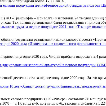
твенными площадями более 35 000 кв. м.
ЦБ
О) АО «Транснефть – Приволга» изготовила 24 тысячи единиц 
го года. Так, планы организации были реализованы в полном об
«Темпер» подвел 
бъявил результаты реализации национального проекта «Произво
«Ижнефтемаш» подвел итоги деятельности за п
 первое полугодие 2020 года. Чистая прибыль выросла в 2,4 раз
ТОМЗЭ
венной деятельности за первое полугодие 2020 года. За это вре
«Алнас» достиг лучших финансовых показателей за
альметьевского предприятия ГК «Римера» составила 80 млн рубле
30% — с 1,6 млрд руб. до 2 млрд руб., валовая прибыль на 1 22