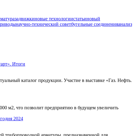
рматура
задвижки
новые технологии
статьи
новый
приводы
научно-технический совет
бугельные соединения
анализ
арт». Итоги
туальный каталог продукции. Участие в выставке «Газ. Нефть.
5000 м2, что позволит предприятию в будущем увеличить
годия 2024
й трубопроводной арматуры, предназначенной для