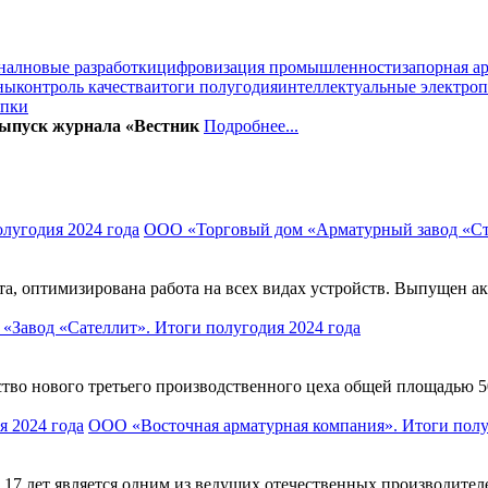
нал
новые разработки
цифровизация промышленности
запорная а
ны
контроль качества
итоги полугодия
интеллектуальные электро
упки
выпуск журнала «Вестник
Подробнее...
ООО «Торговый дом «Арматурный завод «Ст
а, оптимизирована работа на всех видах устройств. Выпущен ак
«Завод «Сателлит». Итоги полугодия 2024 года
ьство нового третьего производственного цеха общей площадью 
ООО «Восточная арматурная компания». Итоги полу
 лет является одним из ведущих отечественных производителе