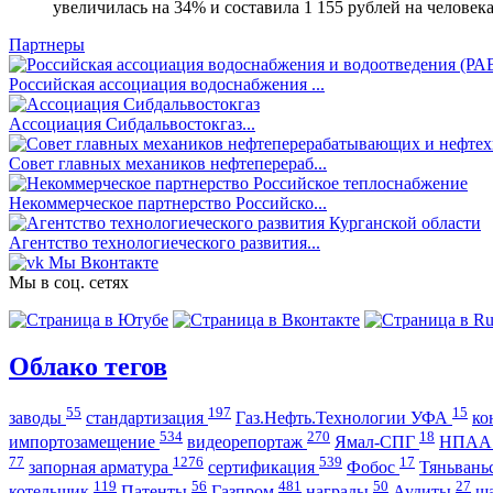
увеличилась на 34% и составила 1 155 рублей на человека
Партнеры
Российская ассоциация водоснабжения ...
Ассоциация Сибдальвостокгаз...
Совет главных механиков нефтеперераб...
Некоммерческое партнерство Российско...
Агентство технологиеческого развития...
Мы Вконтакте
Мы в соц. сетях
Облако тегов
55
197
15
заводы
стандартизация
Газ.Нефть.Технологии УФА
ко
534
270
18
импортозамещение
видеорепортаж
Ямал-СПГ
НПА
77
1276
539
17
запорная арматура
сертификация
Фобос
Тяньвань
119
56
481
50
27
котельщик
Патенты
Газпром
награды
Аудиты
ш