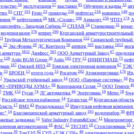
54
27
95
33
тельство
эксплуатация
выставки
Обучение и кадры
ав
93
101
23
238
218
149
ство
СПГ
Festo
приводы
нефтегаз
новинки
по
36
26
298
256
174
имия
нефтехимия
МК «Сплав»
Армалит
ЧТПЗ
23
54
31
ранснефть – Западная Сибирь
СПЛАВ
Станкомаш
конар
376
290
модернизация
temper
Курганский арматуростроительный
23
152
Трубная Металлургическая Компания
Синарский трубный
22
29
59
395
1012
ль
Экс-Форма
ДС Контролз
armtorg
выставка
мос
5832
365
67
я арматура
Данфосс
ООО Арматурный Завод
предохр
129
30
102
12
73
ие
Astin BGM Group
Astin
ГРУ
ЦНИИТМАШ
неф
187
29
67
темаш
Омский НПЗ
Томская электронная компания
ТЭК
33
13
53
292
176
ан
БРОЕН
итоги года
Росатом
Атомэнергомаш
Ин
27
14
58
Уральский турбинный завод
ООО «Паровые системы»
Ро
99
75
4
ОО «ПРИВОДЫ АУМА»
Корпорация Сплав
ООО Темпер
7
153
74
44
19
18
ТМК
Гусар
ЛГ автоматика
Энергомаш
Metso
Swa
3
14
29
Российское теплоснабжение
Татарстан
Курганская област
17
43
33
бласть
ВМЗ
Росводоканал
Иркутская нефтяная компания
14
193
30
ис"
Благовещенский арматурный завод
водоприбор
ФР
11
12
ожевые задвижки
Valve Industry Forum&Expo'
Минпромторг
18
12
10
35
ленная автоматизация
ФАС
TECOFI
Стэлспроммаш
30
42
48
ытания
ТомЗЭЛ
ГУП «ТЭК СПБ»
электромагнитные кла