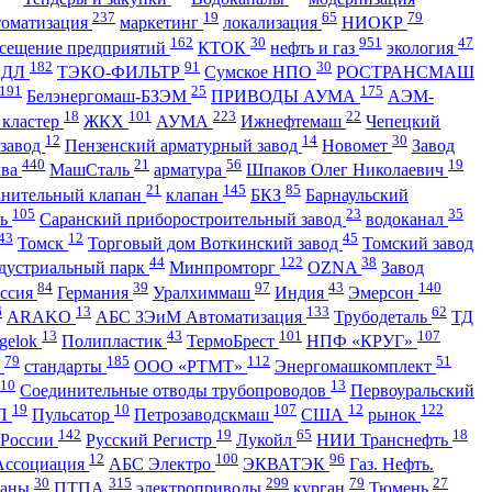
237
19
65
79
томатизация
маркетинг
локализация
НИОКР
162
30
951
47
сещение предприятий
КТОК
нефть и газ
экология
182
91
30
АДЛ
ТЭКО-ФИЛЬТР
Сумское НПО
РОСТРАНСМАШ
191
25
175
Белэнергомаш-БЗЭМ
ПРИВОДЫ АУМА
АЭМ-
18
101
223
22
 кластер
ЖКХ
АУМА
Ижнефтемаш
Чепецкий
12
14
30
 завод
Пензенский арматурный завод
Новомет
Завод
440
21
56
19
ква
МашСталь
арматура
Шпаков Олег Николаевич
21
145
85
анительный клапан
клапан
БКЗ
Барнаульский
105
23
35
ть
Саранский приборостроительный завод
водоканал
43
12
45
Томск
Торговый дом Воткинский завод
Томский завод
44
122
38
дустриальный парк
Минпромторг
OZNA
Завод
84
39
97
43
140
ссия
Германия
Уралхиммаш
Индия
Эмерсон
6
13
133
62
ARAKO
АБС ЗЭиМ Автоматизация
Трубодеталь
ТД
13
43
101
107
gelok
Полипластик
ТермоБрест
НПФ «КРУГ»
79
185
112
51
ь
стандарты
ООО «РТМТ»
Энергомашкомплект
10
13
Соединительные отводы трубопроводов
Первоуральский
19
10
107
12
122
П
Пульсатор
Петрозаводскмаш
США
рынок
142
19
65
18
 России
Русский Регистр
Лукойл
НИИ Транснефть
12
100
96
Ассоциация
АБС Электро
ЭКВАТЭК
Газ. Нефть.
30
315
299
79
27
паны
ПТПА
электроприводы
курган
Тюмень