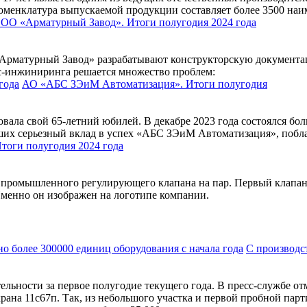
оменклатура выпускаемой продукции составляет более 3500 наи
ОО «Арматурный Завод». Итоги полугодия 2024 года
матурный Завод» разрабатывают конструкторскую документаци
-инжиниринга решается множество проблем:
АО «АБС ЗЭиМ Автоматизация». Итоги полугодия
ла свой 65-летний юбилей. В декабре 2023 года состоялся бол
ших серьезный вклад в успех «АБС ЗЭиМ Автоматизация», поблаг
оги полугодия 2024 года
промышленного регулирующего клапана на пар. Первый клапан б
менно он изображен на логотипе компании.
С производс
ьности за первое полугодие текущего года. В пресс-службе от
крана 11с67п. Так, из небольшого участка и первой пробной па