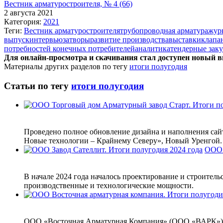
Вестник арматуростроителя, № 4 (66)
2 августа 2021
Категория:
2021
Теги:
Вестник арматуростроителя
трубопроводная арматура
жур
выпуск
интервью
затворы
развитие производства
выставки
клапа
потребностей конечных потребителей
аналитика
тендерные зак
Для онлайн-просмотра и скачивания стал доступен новый 
Материалы других разделов по тегу
итоги полугодия
Статьи по тегу
итоги полугодия
Проведено полное обновление дизайна и наполнения сайт
Новые технологии – Крайнему Северу», Новый Уренгой.
ООО 
В начале 2024 года началось проектирование и строител
производственные и технологические мощности.
ООО «Восточная Арматурная Компания» (ООО «ВАРК») 17