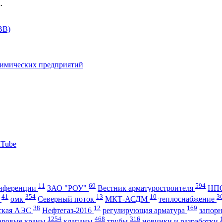
.
11
69
594
нференции
ЗАО "РОУ"
Вестник арматуростроителя
НПО
41
354
13
10
3
А
омк
Северный поток
МКТ-АСДМ
теплоснабжение
38
12
169
ская АЭС
Нефтегаз-2016
регулирующая арматура
запор
1254
468
316
аровые краны
клапаны
трубы
новинки и разработки