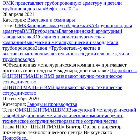
ОМК представляет трубопроводную арматуру и детали
трубопроводов на «Нефтегаз-2021»
28 апреля 2021
Категория:
Выставки и семинары
Теги:
ОМК
Запорная арматура
Задвижки
БАЗ
трубопроводная
арматура
ВМЗ
Трубодеталь
Благовещенский арматурный
завод
выставка
Объединенная металлургическая
компания
Выксунский металлургический завод
детали
трубопроводов
Завод «Трубодеталь»
участие в
выставке
выставочная деятельность
соединительные детали
трубопроводов
«Объединенная металлургическая компания» приглашает
посетить свой стенд на международной выставке
Подробнее...
«ЦНИИТМАШ» и ВМЗ развивают научно-техническое
сотрудничество
10 сентября 2020
Категория:
Заводы и производства
Теги:
ОМК
ЦНИИТМАШ
ВМЗ
Выксунский металлургичесикй
завод
Объединенная металлургическая компания
научно-
техническое сотрудничество
развитие сотрудничества
Глава НПО «ЦНИИТМАШ» Виктор Орлов и директор
инженерно-технологического центра Выксунского
Подробнее...