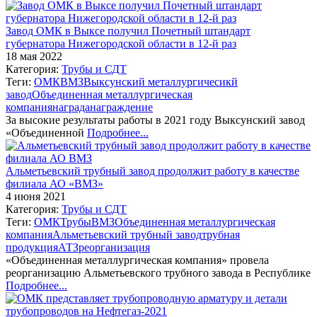
Завод ОМК в Выксе получил Почетный штандарт
губернатора Нижегородской области в 12-й раз
18 мая 2022
Категория:
Трубы и СДТ
Теги:
ОМК
ВМЗ
Выксунский металлургичесикй
завод
Объединенная металлургическая
компания
награда
награждение
За высокие результаты работы в 2021 году Выксунский завод
«Объединенной
Подробнее...
Альметьевский трубный завод продолжит работу в качестве
филиала АО «ВМЗ»
4 июня 2021
Категория:
Трубы и СДТ
Теги:
ОМК
Трубы
ВМЗ
Объединенная металлургическая
компания
Альметьевский трубный завод
трубная
продукция
АТЗ
реорганизация
«Объединенная металлургическая компания» провела
реорганизацию Альметьевского трубного завода в Республике
Подробнее...