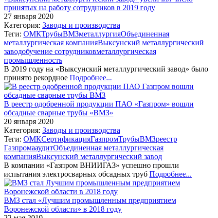
принятых на работу сотрудников в 2019 году
27 января 2020
Категория:
Заводы и производства
Теги:
ОМК
Трубы
ВМЗ
металлургия
Объединенная
металлургическая компания
Выксунский металлургический
завод
обучение сотрудников
металлургическая
промышленность
В 2019 году на «Выксунский металлургический завод» было
принято рекордное
Подробнее...
В реестр одобренной продукции ПАО «Газпром» вошли
обсадные сварные трубы «ВМЗ»
20 января 2020
Категория:
Заводы и производства
Теги:
ОМК
Сертификация
Газпром
Трубы
ВМЗ
реестр
Газпрома
аудит
Объединенная металлургическая
компания
Выксунский металлургический завод
В компании «Газпром ВНИИГАЗ» успешно прошли
испытания электросварных обсадных труб
Подробнее...
ВМЗ стал «Лучшим промышленным предприятием
Воронежской области» в 2018 году
22 мая 2019