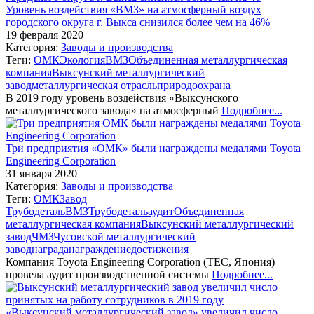
Уровень воздействия «ВМЗ» на атмосферный воздух
городского округа г. Выкса снизился более чем на 46%
19 февраля 2020
Категория:
Заводы и производства
Теги:
ОМК
Экология
ВМЗ
Объединенная металлургическая
компания
Выксунский металлургический
завод
металлургическая отрасль
природоохрана
В 2019 году уровень воздействия «Выксунского
металлургического завода» на атмосферный
Подробнее...
Три предприятия «ОМК» были награждены медалями Toyota
Engineering Corporation
31 января 2020
Категория:
Заводы и производства
Теги:
ОМК
Завод
Трубодеталь
ВМЗ
Трубодеталь
аудит
Объединенная
металлургическая компания
Выксунский металлургический
завод
ЧМЗ
Чусовской металлургический
завод
награда
награждение
достижения
Компания Toyota Engineering Corporation (ТЕС, Япония)
провела аудит производственной системы
Подробнее...
«Выксунский металлургический завод» увеличил число