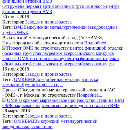
Отгружена первая партия обсадных труб из нового центра
финишной отделки ВМЗ
30 июля 2018
Категория:
Заводы и производства
Теги:
ВМЗ
Выксунский металлургичесикй завод
обсадные
трубы
ОМКК
Выксунский металлургический завод (АО «ВМЗ»,
Нижегородская область, входит в состав
Подробнее...
Проект ОМК по строительству центра финишной отделки
обсадных труб стал лауреатом всероссийского конкурса
16 июля 2018
Категория:
Заводы и производства
Теги:
ОМК
ВМЗ
Объединенная металлургическа
компания
Лучший проект года
Проект Объединенной металлургической компании (АО
«ОМК», г. Москва) по строительству
Подробнее...
ОМК закрывает мартеновское производство стали на ВМЗ
26 марта 2018
Категория:
Заводы и производства
Теги:
ОМК
ВМЗ
Выксунский металлургичесикй
завод
производство стали