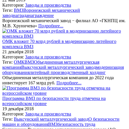
Категория:
Заводы и производства
Теги:
ВМЗ
Воронежский механический
завод
награда
награждение
Воронежский механический завод − филиал АО «ГКНПЦ им.
М.В. Хруничева»
Подробнее...
ОМК вложит 70 млрд рублей в модернизацию литейного
комплекса ВМЗ
21 декабря 2018
Категория:
Заводы и производства
Теги:
ОМК
ВМЗ
Объединенная металлургическая
компания
Выксунский металлургический завод
модернизация
оборудования
литейный производственный холдинг
Объединенная металлургическая компания до 2022 года
инвестирует 167 млрд руб.
Подробнее...
Программа ВМЗ по безопасности труда отмечена на
всероссийском уровне
19 декабря 2018
Категория:
Заводы и производства
Теги:
Выксунский металлургический завод
О безопасности
машин и оборудования
ВМЗ
безопасность труда