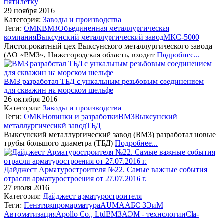
пятилетку
29 ноября 2016
Категория:
Заводы и производства
Теги:
ОМК
ВМЗ
Объединенная металлургическая
компания
Выксунский металлургический завод
МКС-5000
Листопрокатный цех Выксунского металлургического завода
(АО «ВМЗ», Нижегородская область, входит
Подробнее...
ВМЗ разработал ТБД с ункальным резьбовым соединением
для скважин на морском шельфе
26 октября 2016
Категория:
Заводы и производства
Теги:
ОМК
Новинки и разработки
ВМЗ
Выксунский
металлургичесикй завод
ТБД
Выксунский металлургический завод (ВМЗ) разработал новые
трубы большого диаметра (ТБД)
Подробнее...
Дайджест Арматуростроителя №22. Самые важные события
отрасли арматуростроения от 27.07.2016 г.
27 июля 2016
Категория:
Дайджест арматуростроителя
Теги:
Пензтяжпромарматура
AUMA
АБС ЗЭиМ
Автоматизация
Apollo Co., Ltd
ВМЗ
АЭМ - технологии
Cla-