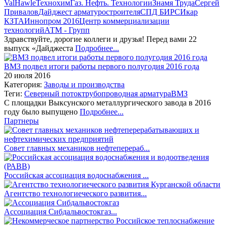
Val
Hawle
Технохим
Газ. Нефть. Технологии
Знамя Труда
Сергей
Привалов
Дайджест арматуростроителя
СПД БИРС
Икар
КЗТА
Иннопром 2016
Центр коммерциализации
технологий
АТМ - Групп
Здравствуйте, дорогие коллеги и друзья! Перед вами 22
выпуск «Дайджеста
Подробнее...
ВМЗ подвел итоги работы первого полугодия 2016 года
20 июля 2016
Категория:
Заводы и производства
Теги:
Северный поток
трубопроводная арматура
ВМЗ
С площадки Выксунского металлургического завода в 2016
году было выпущено
Подробнее...
Партнеры
Совет главных механиков нефтеперераб...
Российская ассоциация водоснабжения ...
Агентство технологиеческого развития...
Ассоциация Сибдальвостокгаз...