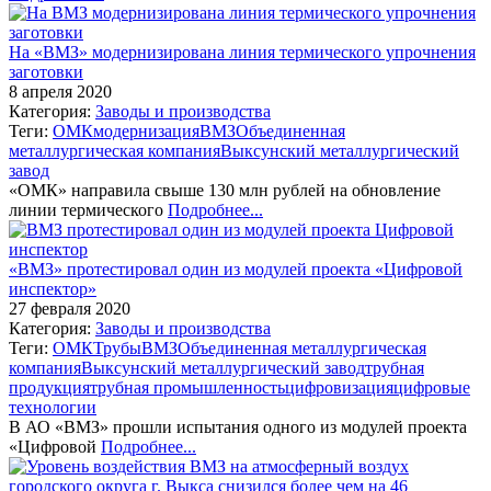
На «ВМЗ» модернизирована линия термического упрочнения
заготовки
8 апреля 2020
Категория:
Заводы и производства
Теги:
ОМК
модернизация
ВМЗ
Объединенная
металлургическая компания
Выксунский металлургический
завод
«ОМК» направила свыше 130 млн рублей на обновление
линии термического
Подробнее...
«ВМЗ» протестировал один из модулей проекта «Цифровой
инспектор»
27 февраля 2020
Категория:
Заводы и производства
Теги:
ОМК
Трубы
ВМЗ
Объединенная металлургическая
компания
Выксунский металлургический завод
трубная
продукция
трубная промышленность
цифровизация
цифровые
технологии
В АО «ВМЗ» прошли испытания одного из модулей проекта
«Цифровой
Подробнее...