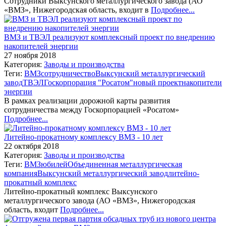
Сотрудники Выксунского металлургического завода (АО
«ВМЗ», Нижегородская область, входит в
Подробнее...
ВМЗ и ТВЭЛ реализуют комплексный проект по внедрению
накопителей энергии
27 ноября 2018
Категория:
Заводы и производства
Теги:
ВМЗ
сотрудничество
Выксунский металлургический
завод
ТВЭЛ
Госкорпорация "Росатом"
новый проект
накопители
энергии
В рамках реализации дорожной карты развития
сотрудничества между Госкорпорацией «Росатом»
Подробнее...
Литейно-прокатному комплексу ВМЗ - 10 лет
22 октября 2018
Категория:
Заводы и производства
Теги:
ВМЗ
юбилей
Объединенная металлургическая
компания
Выксунский металлургический завод
литейно-
прокатный комплекс
Литейно-прокатный комплекс Выксунского
металлургического завода (АО «ВМЗ», Нижегородская
область, входит
Подробнее...