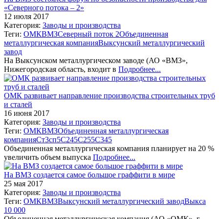
«Северного потока – 2»
12 июля 2017
Категория:
Заводы и производства
Теги:
ОМК
ВМЗ
Северный поток 2
Объединенная
металлургическая компания
Выксунский металлургический
завод
На Выксунском металлургическом заводе (АО «ВМЗ»,
Нижегородская область, входит в
Подробнее...
ОМК развивает направление производства строительных труб
и сталей
16 июня 2017
Категория:
Заводы и производства
Теги:
ОМК
ВМЗ
Объединенная металлургическая
компания
Ст3сп5
С245
С255
С345
Объединенная металлургическая компания планирует на 20 %
увеличить объем выпуска
Подробнее...
На ВМЗ создается самое большое граффити в мире
25 мая 2017
Категория:
Заводы и производства
Теги:
ОМК
ВМЗ
Выксунский металлургический завод
Выкса
10 000
Объединенная металлургическая компания (АО «ОМК», г.