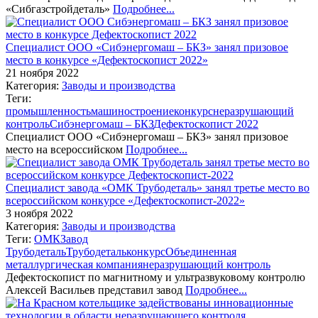
«Сибгазстройдеталь»
Подробнее...
Специалист ООО «Сибэнергомаш – БКЗ» занял призовое
место в конкурсе «Дефектоскопист 2022»
21 ноября 2022
Категория:
Заводы и производства
Теги:
промышленность
машиностроение
конкурс
неразрушающий
контроль
Сибэнергомаш – БКЗ
Дефектоскопист 2022
Специалист ООО «Сибэнергомаш – БКЗ» занял призовое
место на всероссийском
Подробнее...
Специалист завода «ОМК Трубодеталь» занял третье место во
всероссийском конкурсе «Дефектоскопист-2022»
3 ноября 2022
Категория:
Заводы и производства
Теги:
ОМК
Завод
Трубодеталь
Трубодеталь
конкурс
Объединенная
металлургическая компания
неразрушающий контроль
Дефектоскопист по магнитному и ультразвуковому контролю
Алексей Васильев представил завод
Подробнее...