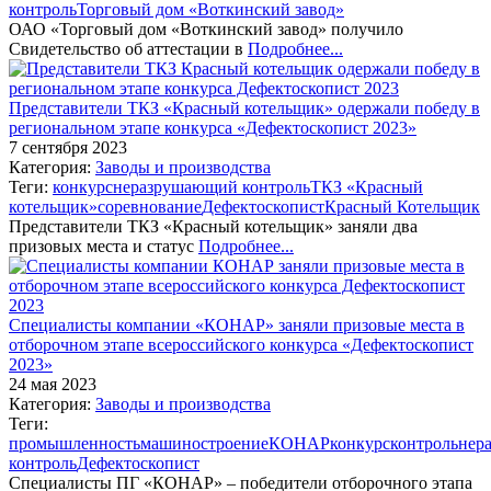
контроль
Торговый дом «Воткинский завод»
ОАО «Торговый дом «Воткинский завод» получило
Свидетельство об аттестации в
Подробнее...
Представители ТКЗ «Красный котельщик» одержали победу в
региональном этапе конкурса «Дефектоскопист 2023»
7 сентября 2023
Категория:
Заводы и производства
Теги:
конкурс
неразрушающий контроль
ТКЗ «Красный
котельщик»
соревнование
Дефектоскопист
Красный Котельщик
Представители ТКЗ «Красный котельщик» заняли два
призовых места и статус
Подробнее...
Специалисты компании «КОНАР» заняли призовые места в
отборочном этапе всероссийского конкурса «Дефектоскопист
2023»
24 мая 2023
Категория:
Заводы и производства
Теги:
промышленность
машиностроение
КОНАР
конкурс
контроль
нер
контроль
Дефектоскопист
Специалисты ПГ «КОНАР» – победители отборочного этапа