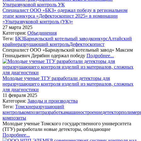
Специалист ООО «БКЗ» одержал победу в региональном
этапе конкурса «Дефектоскопист 2025» в номинации
«Ультразвуковой контроль (УК)»
27 марта 2025
Категория:
Объединения
Теги:
БКЗ
Барнаульский котельный завод
конкурс
Алтайский
край
неразрушающий контроль
Дефектоскопист
Специалист ООО «Барнаульский котельный завод» Максим
Геннадьевич Дерябин одержал победу
Подробнее...
Молодые ученые ТГУ разработали детекторы для
неразрушающего контроля изделий из материалов, сложных
для диагностики
11 февраля 2025
Категория:
Заводы и производства
Теги:
Томск
неразрушающий
контроль
композит
разработка
машиностроение
детектор
полимер
композиты
Молодые ученые Томского государственного университета
(ТГУ) разработали новые детекторы, обладающие
Подробнее...