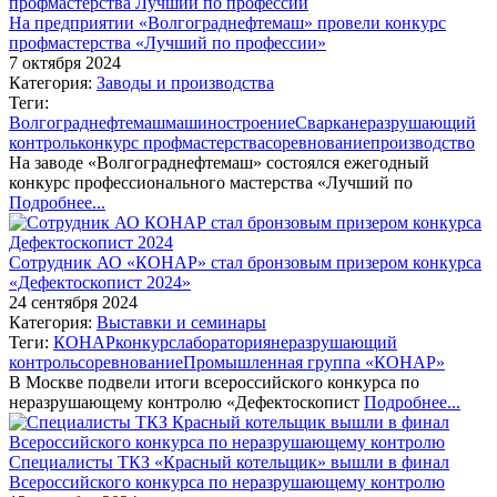
На предприятии «Волгограднефтемаш» провели конкурс
профмастерства «Лучший по профессии»
7 октября 2024
Категория:
Заводы и производства
Теги:
Волгограднефтемаш
машиностроение
Сварка
неразрушающий
контроль
конкурс профмастерства
соревнование
производство
На заводе «Волгограднефтемаш» состоялся ежегодный
конкурс профессионального мастерства «Лучший по
Подробнее...
Сотрудник АО «КОНАР» стал бронзовым призером конкурса
«Дефектоскопист 2024»
24 сентября 2024
Категория:
Выставки и семинары
Теги:
КОНАР
конкурс
лаборатория
неразрушающий
контроль
соревнование
Промышленная группа «КОНАР»
В Москве подвели итоги всероссийского конкурса по
неразрушающему контролю «Дефектоскопист
Подробнее...
Специалисты ТКЗ «Красный котельщик» вышли в финал
Всероссийского конкурса по неразрушающему контролю