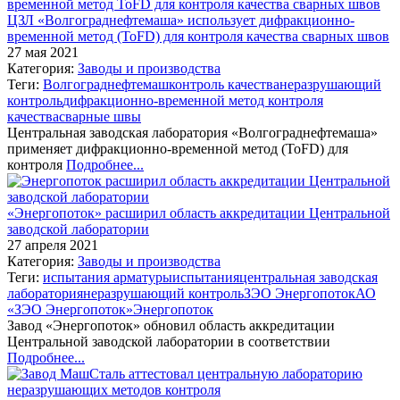
ЦЗЛ «Волгограднефтемаша» использует дифракционно-
временной метод (ToFD) для контроля качества сварных швов
27 мая 2021
Категория:
Заводы и производства
Теги:
Волгограднефтемаш
контроль качества
неразрушающий
контроль
дифракционно-временной метод контроля
качества
сварные швы
Центральная заводская лаборатория «Волгограднефтемаша»
применяет дифракционно-временной метод (ToFD) для
контроля
Подробнее...
«Энергопоток» расширил область аккредитации Центральной
заводской лаборатории
27 апреля 2021
Категория:
Заводы и производства
Теги:
испытания арматуры
испытания
центральная заводская
лаборатория
неразрушающий контроль
ЗЭО Энергопоток
АО
«ЗЭО Энергопоток»
Энергопоток
Завод «Энергопоток» обновил область аккредитации
Центральной заводской лаборатории в соответствии
Подробнее...