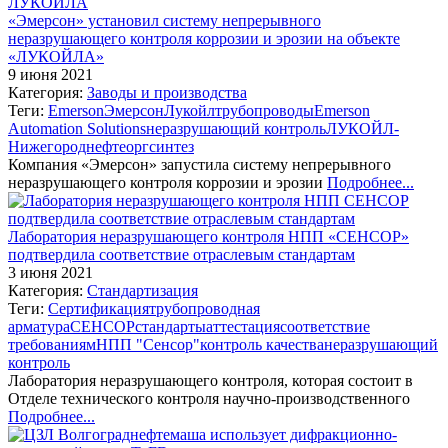
«Эмерсон» установил систему непрерывного
неразрушающего контроля коррозии и эрозии на объекте
«ЛУКОЙЛА»
9 июня 2021
Категория:
Заводы и производства
Теги:
Emerson
Эмерсон
Лукойл
трубопроводы
Emerson
Automation Solutions
неразрушающий контроль
ЛУКОЙЛ-
Нижегороднефтеоргсинтез
Компания «Эмерсон» запустила систему непрерывного
неразрушающего контроля коррозии и эрозии
Подробнее...
Лаборатория неразрушающего контроля НПП «СЕНСОР»
подтвердила соответствие отраслевым стандартам
3 июня 2021
Категория:
Стандартизация
Теги:
Сертификация
трубопроводная
арматура
СЕНСОР
стандарты
аттестация
соответствие
требованиям
НПП "Сенсор"
контроль качества
неразрушающий
контроль
Лаборатория неразрушающего контроля, которая состоит в
Отделе технического контроля научно-производственного
Подробнее...