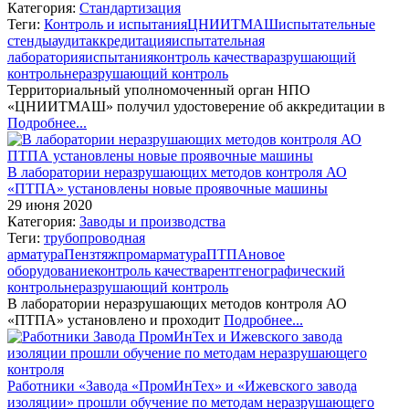
Категория:
Стандартизация
Теги:
Контроль и испытания
ЦНИИТМАШ
испытательные
стенды
аудит
аккредитация
испытательная
лаборатория
испытания
контроль качества
разрушающий
контроль
неразрушающий контроль
Территориальный уполномоченный орган НПО
«ЦНИИТМАШ» получил удостоверение об аккредитации в
Подробнее...
В лаборатории неразрушающих методов контроля АО
«ПТПА» установлены новые проявочные машины
29 июня 2020
Категория:
Заводы и производства
Теги:
трубопроводная
арматура
Пензтяжпромарматура
ПТПА
новое
оборудование
контроль качества
рентгенографический
контроль
неразрушающий контроль
В лаборатории неразрушающих методов контроля АО
«ПТПА» установлено и проходит
Подробнее...
Работники «Завода «ПромИнТех» и «Ижевского завода
изоляции» прошли обучение по методам неразрушающего