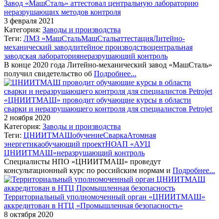
Завод «МашСталь» аттестовал центральную лабораторию
неразрушающих методов контроля
3 февраля 2021
Категория:
Заводы и производства
Теги:
ЛМЗ «МашСталь
МашСталь
аттестация
Литейно-
механический завод
литейное производство
центральная
заводская лаборатория
неразрушающий контроль
В конце 2020 года Литейно-механический завод «МашСталь»
получил свидетельство об
Подробнее...
«ЦНИИТМАШ» проводит обучающие курсы в области
сварки и неразрушающего контроля для специалистов Petrojet
2 ноября 2020
Категория:
Заводы и производства
Теги:
ЦНИИТМАШ
обучение
Сварка
Атомная
энергетика
обучающий проект
НОАП «АУЦ
ЦНИИТМАШ»
неразрушающий контроль
Специалисты НПО «ЦНИИТМАШ» проведут
консультационный курс по российским нормам и
Подробнее...
Территориальный уполномоченный орган «ЦНИИТМАШ»
аккредитован в НТЦ «Промышленная безопасность»
8 октября 2020