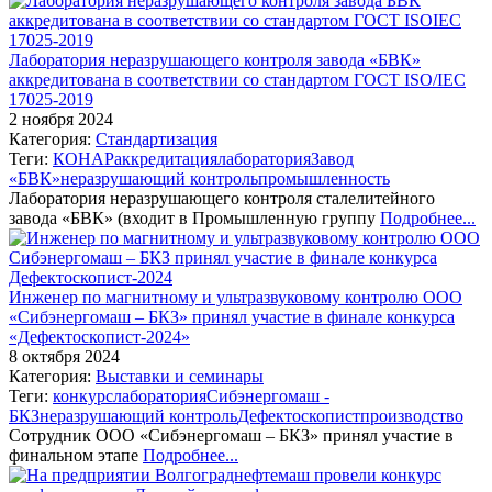
Лаборатория неразрушающего контроля завода «БВК»
аккредитована в соответствии со стандартом ГОСТ ISO/IEC
17025-2019
2 ноября 2024
Категория:
Стандартизация
Теги:
КОНАР
аккредитация
лаборатория
Завод
«БВК»
неразрушающий контроль
промышленность
Лаборатория неразрушающего контроля сталелитейного
завода «БВК» (входит в Промышленную группу
Подробнее...
Инженер по магнитному и ультразвуковому контролю ООО
«Сибэнергомаш – БКЗ» принял участие в финале конкурса
«Дефектоскопист-2024»
8 октября 2024
Категория:
Выставки и семинары
Теги:
конкурс
лаборатория
Сибэнергомаш -
БКЗ
неразрушающий контроль
Дефектоскопист
производство
Сотрудник ООО «Сибэнергомаш – БКЗ» принял участие в
финальном этапе
Подробнее...