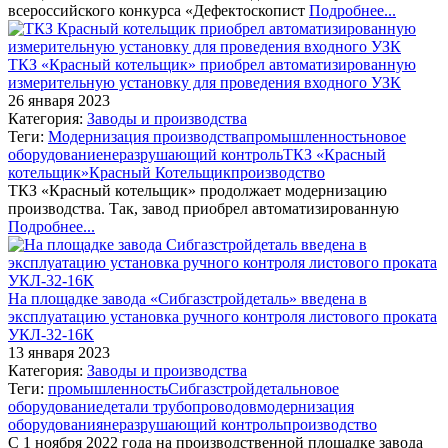
всероссийского конкурса «Дефектоскопист
Подробнее...
ТКЗ «Красный котельщик» приобрел автоматизированную
измерительную установку для проведения входного УЗК
26 января 2023
Категория:
Заводы и производства
Теги:
Модернизация производства
промышленность
новое
оборудование
неразрушающий контроль
ТКЗ «Красный
котельщик»
Красный Котельщик
производство
ТКЗ «Красный котельщик» продолжает модернизацию
производства. Так, завод приобрел автоматизированную
Подробнее...
На площадке завода «Сибгазстройдеталь» введена в
эксплуатацию установка ручного контроля листового проката
УКЛ-32-16К
13 января 2023
Категория:
Заводы и производства
Теги:
промышленность
Сибгазстройдеталь
новое
оборудование
детали трубопроводов
модернизация
оборудования
неразрушающий контроль
производство
С 1 ноября 2022 года на производственной площадке завода