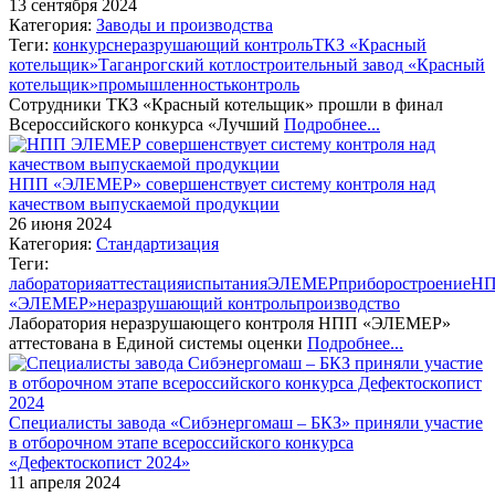
13 сентября 2024
Категория:
Заводы и производства
Теги:
конкурс
неразрушающий контроль
ТКЗ «Красный
котельщик»
Таганрогский котлостроительный завод «Красный
котельщик»
промышленность
контроль
Сотрудники ТКЗ «Красный котельщик» прошли в финал
Всероссийского конкурса «Лучший
Подробнее...
НПП «ЭЛЕМЕР» совершенствует систему контроля над
качеством выпускаемой продукции
26 июня 2024
Категория:
Стандартизация
Теги:
лаборатория
аттестация
испытания
ЭЛЕМЕР
приборостроение
Н
«ЭЛЕМЕР»
неразрушающий контроль
производство
Лаборатория неразрушающего контроля НПП «ЭЛЕМЕР»
аттестована в Единой системы оценки
Подробнее...
Специалисты завода «Сибэнергомаш – БКЗ» приняли участие
в отборочном этапе всероссийского конкурса
«Дефектоскопист 2024»
11 апреля 2024