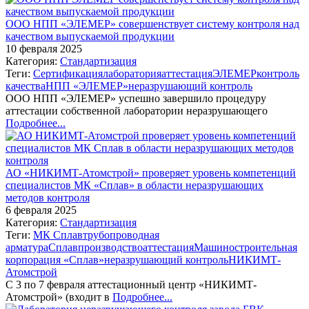
ООО НПП «ЭЛЕМЕР» совершенствует систему контроля над
качеством выпускаемой продукции
10 февраля 2025
Категория:
Стандартизация
Теги:
Сертификация
лаборатория
аттестация
ЭЛЕМЕР
контроль
качества
НПП «ЭЛЕМЕР»
неразрушающий контроль
ООО НПП «ЭЛЕМЕР» успешно завершило процедуру
аттестации собственной лаборатории неразрушающего
Подробнее...
АО «НИКИМТ-Атомстрой» проверяет уровень компетенций
специалистов МК «Сплав» в области неразрушающих
методов контроля
6 февраля 2025
Категория:
Стандартизация
Теги:
МК Сплав
трубопроводная
арматура
Сплав
производство
аттестация
Машиностроительная
корпорация «Сплав»
неразрушающий контроль
НИКИМТ-
Атомстрой
С 3 по 7 февраля аттестационный центр «НИКИМТ-
Атомстрой» (входит в
Подробнее...