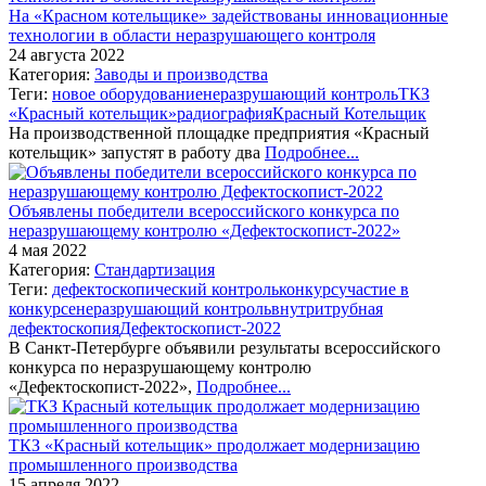
На «Красном котельщике» задействованы инновационные
технологии в области неразрушающего контроля
24 августа 2022
Категория:
Заводы и производства
Теги:
новое оборудование
неразрушающий контроль
ТКЗ
«Красный котельщик»
радиография
Красный Котельщик
На производственной площадке предприятия «Красный
котельщик» запустят в работу два
Подробнее...
Объявлены победители всероссийского конкурса по
неразрушающему контролю «Дефектоскопист-2022»
4 мая 2022
Категория:
Стандартизация
Теги:
дефектоскопический контроль
конкурс
участие в
конкурсе
неразрушающий контроль
внутритрубная
дефектоскопия
Дефектоскопист-2022
В Санкт-Петербурге объявили результаты всероссийского
конкурса по неразрушающему контролю
«Дефектоскопист-2022»,
Подробнее...
ТКЗ «Красный котельщик» продолжает модернизацию
промышленного производства
15 апреля 2022