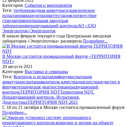
22 февраля 2022
Категория:
События и мероприятия
Теги:
трубопроводная арматура
гидравлические
испытания
аккредитация
аттестация
соответствие
стандартам
центральная заводская
лаборатория
неразрушающий контроль
АО «ЗЭО
Энергопоток»
Энергопоток
В начале феврале текущего года Центральная заводская
лаборатория «Энергопотока» расширила
Подробнее...
В Москве состоится промышленный форум «ТЕРРИТОРИЯ
NDT»
20 августа 2021
Категория:
Выставки и семинары
Теги:
Контроль и испытания
форум
испытания
арматуры
испытания
контроль качества
диагностика
участие в
форуме
техническая диагностика
неразрушающий
контроль
ТЕРРИТОРИЯ NDT
Территория NDT.
Неразрушающий контроль. Испытания.
Диагностика
ТЕРРИТОРИЯ NDT-2021
С 18 по 21 октября в Москве состоится промышленный форум
Подробнее...