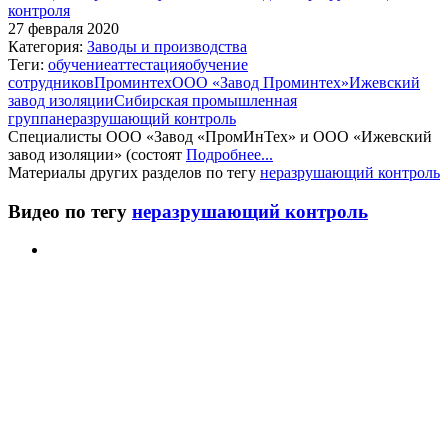
контроля
27 февраля 2020
Категория:
Заводы и производства
Теги:
обучение
аттестация
обучение
сотрудников
Проминтех
ООО «Завод Проминтех»
Ижевский
завод изоляции
Сибирская промышленная
группа
неразрушающий контроль
Специалисты ООО «Завод «ПромИнТех» и ООО «Ижевский
завод изоляции» (состоят
Подробнее...
Материалы других разделов по тегу
неразрушающий контроль
Видео по тегу
неразрушающий контроль