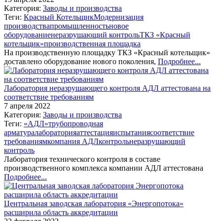
Категория:
Заводы и производства
Теги:
Красный Котельщик
Модернизация
производства
промышленность
новое
оборудование
неразрушающий контроль
ТКЗ «Красный
котельщик»
производственная площадка
На производственную площадку ТКЗ «Красный котельщик»
доставлено оборудование нового поколения,
Подробнее...
Лаборатория неразрушающего контроля АДЛ аттестована на
соответствие требованиям
7 апреля 2022
Категория:
Заводы и производства
Теги:
«АДЛ»
трубопроводная
арматура
лаборатория
аттестация
испытания
соответствие
требованиям
компания АДЛ
контроль
неразрушающий
контроль
Лаборатория технического контроля в составе
производственного комплекса компании АДЛ аттестована
Подробнее...
Центральная заводская лаборатория «Энергопотока»
расширила область аккредитации