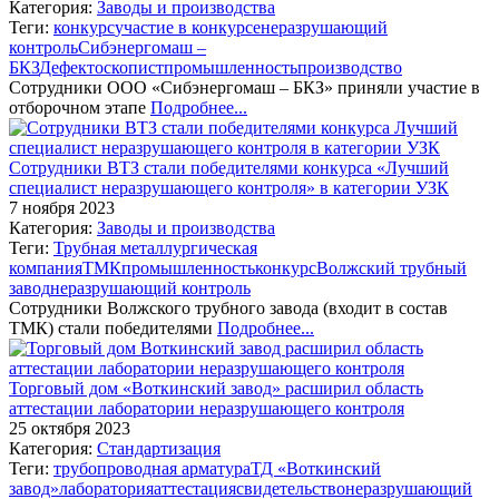
Категория:
Заводы и производства
Теги:
конкурс
участие в конкурсе
неразрушающий
контроль
Сибэнергомаш –
БКЗ
Дефектоскопист
промышленность
производство
Сотрудники ООО «Сибэнергомаш – БКЗ» приняли участие в
отборочном этапе
Подробнее...
Сотрудники ВТЗ стали победителями конкурса «Лучший
специалист неразрушающего контроля» в категории УЗК
7 ноября 2023
Категория:
Заводы и производства
Теги:
Трубная металлургическая
компания
ТМК
промышленность
конкурс
Волжский трубный
завод
неразрушающий контроль
Сотрудники Волжского трубного завода (входит в состав
ТМК) стали победителями
Подробнее...
Торговый дом «Воткинский завод» расширил область
аттестации лаборатории неразрушающего контроля
25 октября 2023
Категория:
Стандартизация
Теги:
трубопроводная арматура
ТД «Воткинский
завод»
лаборатория
аттестация
свидетельство
неразрушающий