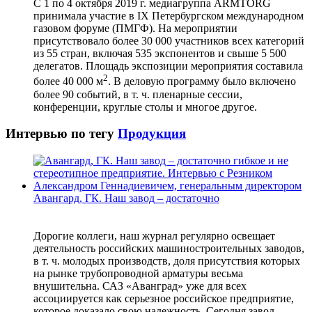
С 1 по 4 октября 2019 г. медиагруппа ARMTORG
принимала участие в IX Петербургском международном
газовом форуме (ПМГФ). На мероприятии
присутствовало более 30 000 участников всех категорий
из 55 стран, включая 535 экспонентов и свыше 5 500
делегатов. Площадь экспозиции мероприятия составила
2
более 40 000 м
. В деловую программу было включено
более 90 событий, в т. ч. пленарные сессии,
конференции, круглые столы и многое другое.
Интервью по тегу
Продукция
Авангард, ГК. Наш завод – достаточно
Дорогие коллеги, наш журнал регулярно освещает
деятельность российских машиностроительных заводов,
в т. ч. молодых производств, доля присутствия которых
на рынке трубопроводной арматуры весьма
внушительна. САЗ «Аванград» уже для всех
ассоциируется как серьезное российское предприятие,
которое доказало свою надежность. Сегодня завод