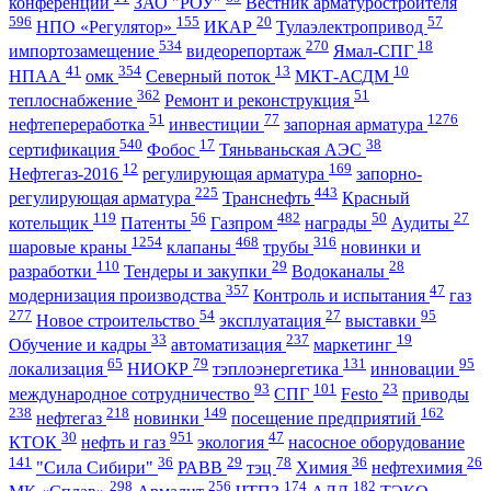
конференции
ЗАО "РОУ"
Вестник арматуростроителя
596
155
20
57
НПО «Регулятор»
ИКАР
Тулаэлектропривод
534
270
18
импортозамещение
видеорепортаж
Ямал-СПГ
41
354
13
10
НПАА
омк
Северный поток
МКТ-АСДМ
362
51
теплоснабжение
Ремонт и реконструкция
51
77
1276
нефтепереработка
инвестиции
запорная арматура
540
17
38
сертификация
Фобос
Тяньваньская АЭС
12
169
Нефтегаз-2016
регулирующая арматура
запорно-
225
443
регулирующая арматура
Транснефть
Красный
119
56
482
50
27
котельщик
Патенты
Газпром
награды
Аудиты
1254
468
316
шаровые краны
клапаны
трубы
новинки и
110
29
28
разработки
Тендеры и закупки
Водоканалы
357
47
модернизация производства
Контроль и испытания
газ
277
54
27
95
Новое строительство
эксплуатация
выставки
33
237
19
Обучение и кадры
автоматизация
маркетинг
65
79
131
95
локализация
НИОКР
тэплоэнергетика
инновации
93
101
23
международное сотрудничество
СПГ
Festo
приводы
238
218
149
162
нефтегаз
новинки
посещение предприятий
30
951
47
КТОК
нефть и газ
экология
насосное оборудование
141
36
29
78
36
26
"Сила Сибири"
РАВВ
тэц
Химия
нефтехимия
298
256
174
182