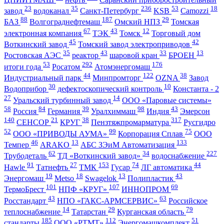
23
35
236
53
18
завод
водоканал
Санкт-Петербург
KSB
Camozzi
88
187
29
БАЗ
Волгограднефтемаш
Омский НПЗ
Томская
67
43
12
электронная компания
ТЭК
Томск
Торговый дом
45
42
Воткинский завод
Томский завод электроприводов
35
43
33
13
Ростовская АЭС
реактор
шаровой кран
БРОЕН
53
292
176
итоги года
Росатом
Атомэнергомаш
44
122
38
Индустриальный парк
Минпромторг
OZNA
Завод
30
10
Водоприбор
дефектоскопический контроль
Константа - 2
27
14
Уральский турбинный завод
ООО «Паровые системы»
58
84
39
98
43
Россия
Германия
Уралхиммаш
Индия
Эмерсон
140
21
38
317
СЕНСОР
КРУГ
Пензтяжпромарматура
Русгидро
52
99
75
ООО «ПРИВОДЫ АУМА»
Корпорация Сплав
ООО
46
13
133
Темпер
ARAKO
АБС ЗЭиМ Автоматизация
62
34
227
Трубодеталь
ТД «Воткинский завод»
водоснабжение
91
27
153
74
44
Hawle
Татнефть
ТМК
Гусар
ЛГ автоматика
19
18
13
43
Энергомаш
Metso
Swagelok
Полипластик
101
107
69
ТермоБрест
НПФ «КРУГ»
ИННОПРОМ
43
63
Росстандарт
НПО «ГАКС-АРМСЕРВИС»
Российское
14
29
79
теплоснабжение
Татарстан
Курганская область
185
112
51
стандарты
ООО «РТМТ»
Энергомашкомплект