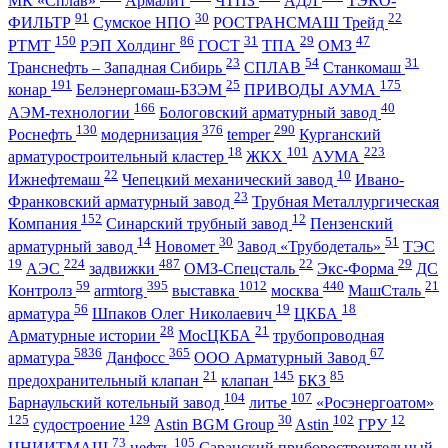
МК «Сплав»
Армалит
ЧТПЗ
АДЛ
ТЭКО-
91
30
22
ФИЛЬТР
Сумское НПО
РОСТРАНСМАШ Трейд
150
86
31
29
47
РТМТ
РЭП Холдинг
ГОСТ
ТПА
ОМЗ
23
54
31
Транснефть – Западная Сибирь
СПЛАВ
Станкомаш
191
25
175
конар
Белэнергомаш-БЗЭМ
ПРИВОДЫ АУМА
166
40
АЭМ-технологии
Бологовский арматурный завод
130
376
290
Роснефть
модернизация
temper
Курганский
18
101
223
арматуростроительный кластер
ЖКХ
АУМА
22
10
Ижнефтемаш
Чепецкий механический завод
Ивано-
23
Франковский арматурный завод
Трубная Металлургическая
152
12
Компания
Синарский трубный завод
Пензенский
14
30
51
арматурный завод
Новомет
Завод «Трубодеталь»
ТЭС
19
224
487
22
29
АЭС
задвижки
ОМЗ-Спецсталь
Экс-Форма
ДС
59
395
1012
440
21
Контролз
armtorg
выставка
москва
МашСталь
56
19
18
арматура
Шпаков Олег Николаевич
ЦКБА
28
21
Арматурные истории
МосЦКБА
трубопроводная
5836
365
67
арматура
Данфосс
ООО Арматурный Завод
21
145
85
предохранительный клапан
клапан
БКЗ
104
107
Барнаульский котельный завод
литье
«Росэнергоатом»
125
129
30
102
12
судостроение
Astin BGM Group
Astin
ГРУ
73
105
ЦНИИТМАШ
нефть
Саранский приборостроительный