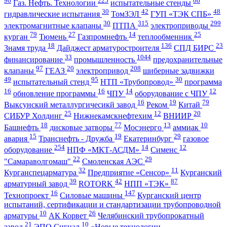
96
225
66
Газ. Нефть. Технологии
испытательные стенды
30
42
48
гидравлические испытания
ТомЗЭЛ
ГУП «ТЭК СПБ»
30
315
299
электромагнитные клапаны
ПТПА
электроприводы
79
27
14
25
курган
Тюмень
Газпромнефть
теплообменник
18
136
23
Знамя труда
Дайджест арматуростроителя
СПД БИРС
33
1044
финансирование
промышленность
предохранительные
97
20
208
клапаны
ГЕАЗ
электропривод
шиберные задвижки
49
95
30
испытательный стенд
НТП «Трубопровод»
программа
16
16
14
12
обновление программы
ЧПУ
оборудование с ЧПУ
16
19
79
Выксунский металлургичесикй завод
Реком
Китай
25
12
20
СИБУР Холдинг
Нижнекамскнефтехим
ВНИИР
18
77
13
10
Башнефть
дисковые затворы
Мосэнерго
аммиак
15
19
29
авария
Транснефть - Дружба
Екатеринбург
газовое
254
14
12
оборудование
НПФ «МКТ-АСДМ»
Сименс
22
29
"Самараволгомаш"
Смоленская АЭС
32
11
Курганспецарматура
Предприятие «Сенсор»
Курганский
39
42
87
арматурный завод
ROTORK
НПП «ТЭК»
16
147
Технопроект
Силовые машины
Курганский центр
испытаний, сертификации и стандартизации трубопроводной
10
26
арматуры
АК Корвет
Челябинский трубопрокатный
21
10
завод
ЭПО Сигнал
«Новые технологии