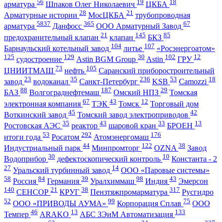
56
19
18
арматура
Шпаков Олег Николаевич
ЦКБА
28
21
Арматурные истории
МосЦКБА
трубопроводная
5837
365
67
арматура
Данфосс
ООО Арматурный Завод
21
145
85
предохранительный клапан
клапан
БКЗ
104
107
Барнаульский котельный завод
литье
«Росэнергоатом»
125
129
30
102
12
судостроение
Astin BGM Group
Astin
ГРУ
73
105
ЦНИИТМАШ
нефть
Саранский приборостроительный
23
35
236
53
18
завод
водоканал
Санкт-Петербург
KSB
Camozzi
88
187
29
БАЗ
Волгограднефтемаш
Омский НПЗ
Томская
67
43
12
электронная компания
ТЭК
Томск
Торговый дом
45
42
Воткинский завод
Томский завод электроприводов
35
43
33
13
Ростовская АЭС
реактор
шаровой кран
БРОЕН
53
292
176
итоги года
Росатом
Атомэнергомаш
44
122
38
Индустриальный парк
Минпромторг
OZNA
Завод
30
10
Водоприбор
дефектоскопический контроль
Константа - 2
27
14
Уральский турбинный завод
ООО «Паровые системы»
58
84
39
98
43
Россия
Германия
Уралхиммаш
Индия
Эмерсон
140
21
38
317
СЕНСОР
КРУГ
Пензтяжпромарматура
Русгидро
52
99
75
ООО «ПРИВОДЫ АУМА»
Корпорация Сплав
ООО
46
13
133
Темпер
ARAKO
АБС ЗЭиМ Автоматизация