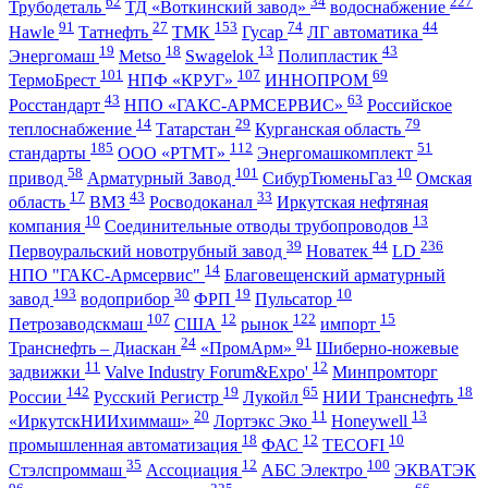
62
34
227
Трубодеталь
ТД «Воткинский завод»
водоснабжение
91
27
153
74
44
Hawle
Татнефть
ТМК
Гусар
ЛГ автоматика
19
18
13
43
Энергомаш
Metso
Swagelok
Полипластик
101
107
69
ТермоБрест
НПФ «КРУГ»
ИННОПРОМ
43
63
Росстандарт
НПО «ГАКС-АРМСЕРВИС»
Российское
14
29
79
теплоснабжение
Татарстан
Курганская область
185
112
51
стандарты
ООО «РТМТ»
Энергомашкомплект
58
101
10
привод
Арматурный Завод
СибурТюменьГаз
Омская
17
43
33
область
ВМЗ
Росводоканал
Иркутская нефтяная
10
13
компания
Соединительные отводы трубопроводов
39
44
236
Первоуральский новотрубный завод
Новатек
LD
14
НПО "ГАКС-Армсервис"
Благовещенский арматурный
193
30
19
10
завод
водоприбор
ФРП
Пульсатор
107
12
122
15
Петрозаводскмаш
США
рынок
импорт
24
91
Транснефть – Диаскан
«ПромАрм»
Шиберно-ножевые
11
12
задвижки
Valve Industry Forum&Expo'
Минпромторг
142
19
65
18
России
Русский Регистр
Лукойл
НИИ Транснефть
20
11
13
«ИркутскНИИхиммаш»
Лортэкс Эко
Honeywell
18
12
10
промышленная автоматизация
ФАС
TECOFI
35
12
100
Стэлспроммаш
Ассоциация
АБС Электро
ЭКВАТЭК