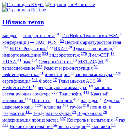
Облако тегов
55
197
15
заводы
стандартизация
Газ.Нефть.Технологии УФА
11
69
конференции
ЗАО "РОУ"
Вестник арматуростроителя
597
155
20
57
НПО «Регулятор»
ИКАР
Тулаэлектропривод
534
270
18
импортозамещение
видеорепортаж
Ямал-СПГ
41
354
13
10
НПАА
омк
Северный поток
МКТ-АСДМ
362
51
теплоснабжение
Ремонт и реконструкция
51
77
1276
нефтепереработка
инвестиции
запорная арматура
541
17
38
сертификация
Фобос
Тяньваньская АЭС
12
169
Нефтегаз-2016
регулирующая арматура
запорно-
225
443
регулирующая арматура
Транснефть
Красный
119
56
482
50
27
котельщик
Патенты
Газпром
награды
Аудиты
1254
468
316
шаровые краны
клапаны
трубы
новинки и
110
29
28
разработки
Тендеры и закупки
Водоканалы
357
47
модернизация производства
Контроль и испытания
газ
277
54
27
95
Новое строительство
эксплуатация
выставки