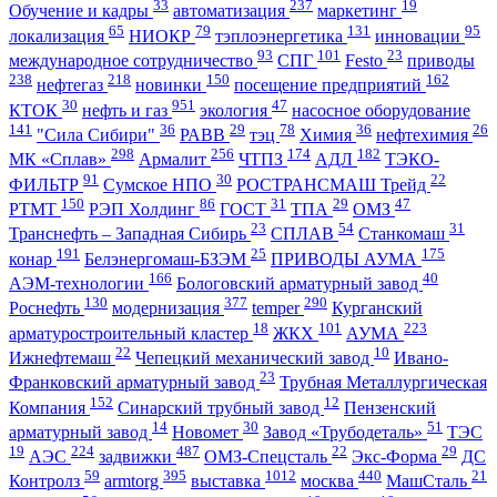
33
237
19
Обучение и кадры
автоматизация
маркетинг
65
79
131
95
локализация
НИОКР
тэплоэнергетика
инновации
93
101
23
международное сотрудничество
СПГ
Festo
приводы
238
218
150
162
нефтегаз
новинки
посещение предприятий
30
951
47
КТОК
нефть и газ
экология
насосное оборудование
141
36
29
78
36
26
"Сила Сибири"
РАВВ
тэц
Химия
нефтехимия
298
256
174
182
МК «Сплав»
Армалит
ЧТПЗ
АДЛ
ТЭКО-
91
30
22
ФИЛЬТР
Сумское НПО
РОСТРАНСМАШ Трейд
150
86
31
29
47
РТМТ
РЭП Холдинг
ГОСТ
ТПА
ОМЗ
23
54
31
Транснефть – Западная Сибирь
СПЛАВ
Станкомаш
191
25
175
конар
Белэнергомаш-БЗЭМ
ПРИВОДЫ АУМА
166
40
АЭМ-технологии
Бологовский арматурный завод
130
377
290
Роснефть
модернизация
temper
Курганский
18
101
223
арматуростроительный кластер
ЖКХ
АУМА
22
10
Ижнефтемаш
Чепецкий механический завод
Ивано-
23
Франковский арматурный завод
Трубная Металлургическая
152
12
Компания
Синарский трубный завод
Пензенский
14
30
51
арматурный завод
Новомет
Завод «Трубодеталь»
ТЭС
19
224
487
22
29
АЭС
задвижки
ОМЗ-Спецсталь
Экс-Форма
ДС
59
395
1012
440
21
Контролз
armtorg
выставка
москва
МашСталь