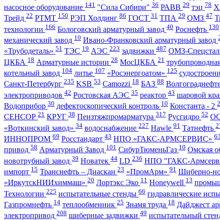
141
36
29
78
насосное оборудование
"Сила Сибири"
РАВВ
тэц
Х
22
150
86
31
29
47
Трейд
РТМТ
РЭП Холдинг
ГОСТ
ТПА
ОМЗ
Т
166
40
130
технологии
Бологовский арматурный завод
Роснефть
10
механический завод
Ивано-Франковский арматурный завод
51
19
223
487
«Трубодеталь»
ТЭС
АЭС
задвижки
ОМЗ-Спецста
18
28
21
ЦКБА
Арматурные истории
МосЦКБА
трубопроводна
104
107
125
котельный завод
литье
«Росэнергоатом»
судостроен
235
53
18
88
Санкт-Петербург
KSB
Camozzi
БАЗ
Волгограднеф
42
35
43
электроприводов
Ростовская АЭС
реактор
шаровой кр
30
10
Водоприбор
дефектоскопический контроль
Константа - 2
21
38
317
52
СЕНСОР
КРУГ
Пензтяжпромарматура
Русгидро
О
34
227
91
2
«Воткинский завод»
водоснабжение
Hawle
Татнефть
69
43
6
ИННОПРОМ
Росстандарт
НПО «ГАКС-АРМСЕРВИС»
58
101
10
привод
Арматурный Завод
СибурТюменьГаз
Омская о
39
44
236
новотрубный завод
Новатек
LD
НПО "ГАКС-Армсерв
15
23
91
импорт
Транснефть – Диаскан
«ПромАрм»
Шиберно-н
20
11
13
«ИркутскНИИхиммаш»
Лортэкс Эко
Honeywell
промыш
225
66
Технологии
испытательные стенды
гидравлические исп
14
25
18
Газпромнефть
теплообменник
Знамя труда
Дайджест ар
208
49
электропривод
шиберные задвижки
испытательный сте