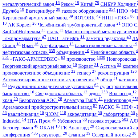
16
19
79
металлургичесикй завод
Реком
Китай
СИБУР Холдинг
19
29
254
Дружба
Екатеринбург
газовое оборудование
НПФ «М
39
42
86
Курганский арматурный завод
ROTORK
НПП «ТЭК»
10
26
21
АК Корвет
Челябинский трубопрокатный завод
ЭПО С
33
15
ЗапСибНефтехим
сталь
Магнитогорский металлургическ
47
11
49
Тяжпромарматура
ПАО Татнефть
Заметки редактора
ЛМ
18
16
13
19
Group
Иран
Азербайджан
балансировочные клапаны
635
10
4
нефтегазовая отрасль
объединения
Челябинская область
251
63
1339
«ГАКС-АРМСЕРВИС»
производство
Новгородская 
10
21
53
Георгиевский арматурный завод
Корвет
Астима
компе
22
27
126
производственное объединение
тендер
реконструкция
16
31
Автоматизированные системы управления
обзор
каталог
60
62
Редукционно-охладительные установки
судостроительная
16
13
258
12
банкротство
Свердловская область
аудит
Волгоград
20
28
12
25
кран
Белорусская АЭС
Арматура ГмбХ
нефтепровод
87
31
Арзамасский приборостроительный завод
РАСКО
НПФ «Р
56
10
118
56
56
квалификация
ЧЗЭМ
аккредитация
лаборатория
14
51
66
502
Industrial
НТА Пром
Узбекистан
газовая отрасль
АЛ
40
10
29
Белэнергомаш
ОКАН
ГК Авангард
Старооскольский а
435
20
39
30
конференция
редукторы
фланцы
Северный поток-2