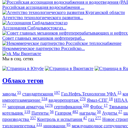
Российская ассоциация водоснабжения ...
Агентство технологиеческого развития...
Ассоциация Сибдальвостокгаз...
Совет главных механиков нефтеперераб...
Некоммерческое партнерство Российско...
Мы Вконтакте
Мы в соц. сетях
Облако тегов
55
197
15
заводы
стандартизация
Газ.Нефть.Технологии УФА
ко
534
270
18
импортозамещение
видеорепортаж
Ямал-СПГ
НПА
77
1276
539
17
запорная арматура
сертификация
Фобос
Тяньвань
119
56
482
50
27
котельщик
Патенты
Газпром
награды
Аудиты
ш
357
47
277
производства
Контроль и испытания
газ
Новое строи
131
95
тэплоэнергетика
инновации
международное сотрудниче