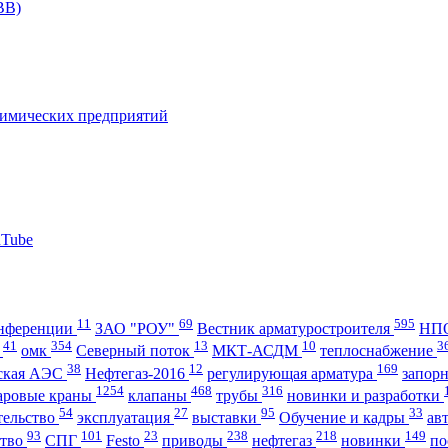
11
69
595
нференции
ЗАО "РОУ"
Вестник арматуростроителя
НПО
41
354
13
10
3
А
омк
Северный поток
МКТ-АСДМ
теплоснабжение
38
12
169
ская АЭС
Нефтегаз-2016
регулирующая арматура
запор
1254
468
316
аровые краны
клапаны
трубы
новинки и разработки
54
27
95
33
тельство
эксплуатация
выставки
Обучение и кадры
ав
93
101
23
238
218
149
ство
СПГ
Festo
приводы
нефтегаз
новинки
по