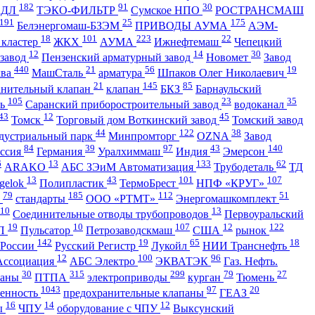
182
91
30
АДЛ
ТЭКО-ФИЛЬТР
Сумское НПО
РОСТРАНСМАШ
191
25
175
Белэнергомаш-БЗЭМ
ПРИВОДЫ АУМА
АЭМ-
18
101
223
22
 кластер
ЖКХ
АУМА
Ижнефтемаш
Чепецкий
12
14
30
 завод
Пензенский арматурный завод
Новомет
Завод
440
21
56
19
ква
МашСталь
арматура
Шпаков Олег Николаевич
21
145
85
анительный клапан
клапан
БКЗ
Барнаульский
105
23
35
ть
Саранский приборостроительный завод
водоканал
43
12
45
Томск
Торговый дом Воткинский завод
Томский завод
44
122
38
дустриальный парк
Минпромторг
OZNA
Завод
84
39
97
43
140
ссия
Германия
Уралхиммаш
Индия
Эмерсон
6
13
133
62
ARAKO
АБС ЗЭиМ Автоматизация
Трубодеталь
ТД
13
43
101
107
gelok
Полипластик
ТермоБрест
НПФ «КРУГ»
79
185
112
51
ь
стандарты
ООО «РТМТ»
Энергомашкомплект
10
13
Соединительные отводы трубопроводов
Первоуральский
19
10
107
12
122
П
Пульсатор
Петрозаводскмаш
США
рынок
142
19
65
18
 России
Русский Регистр
Лукойл
НИИ Транснефть
12
100
96
Ассоциация
АБС Электро
ЭКВАТЭК
Газ. Нефть.
30
315
299
79
27
паны
ПТПА
электроприводы
курган
Тюмень
1043
97
20
енность
предохранительные клапаны
ГЕАЗ
16
14
12
ы
ЧПУ
оборудование с ЧПУ
Выксунский