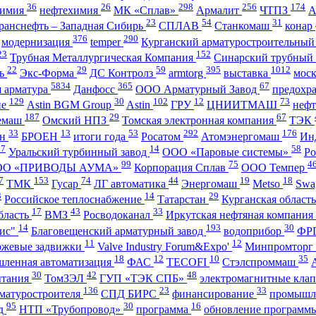
36
26
298
256
174
имия
нефтехимия
МК «Сплав»
Армалит
ЧТПЗ
23
54
31
ранснефть – Западная Сибирь
СПЛАВ
Станкомаш
конар
376
290
модернизация
temper
Курганский арматуростроительный
23
152
Трубная Металлургическая Компания
Синарский трубный
22
29
59
395
1012
ль
Экс-Форма
ДС Контролз
armtorg
выставка
мос
5834
365
67
я арматура
Данфосс
ООО Арматурный Завод
предохр
129
30
102
12
73
ие
Astin BGM Group
Astin
ГРУ
ЦНИИТМАШ
неф
187
29
67
темаш
Омский НПЗ
Томская электронная компания
ТЭК
33
13
53
292
176
ан
БРОЕН
итоги года
Росатом
Атомэнергомаш
Ин
27
14
58
Уральский турбинный завод
ООО «Паровые системы»
Ро
99
75
4
ОО «ПРИВОДЫ АУМА»
Корпорация Сплав
ООО Темпер
7
153
74
44
19
18
ТМК
Гусар
ЛГ автоматика
Энергомаш
Metso
Swa
3
14
29
Российское теплоснабжение
Татарстан
Курганская област
17
43
33
бласть
ВМЗ
Росводоканал
Иркутская нефтяная компания
14
193
30
ис"
Благовещенский арматурный завод
водоприбор
ФР
11
12
ожевые задвижки
Valve Industry Forum&Expo'
Минпромторг
18
12
10
35
ленная автоматизация
ФАС
TECOFI
Стэлспроммаш
30
42
48
ытания
ТомЗЭЛ
ГУП «ТЭК СПБ»
электромагнитные кла
136
23
33
матуростроителя
СПД БИРС
финансирование
промышл
95
30
16
нд
НТП «Трубопровод»
программа
обновление программ