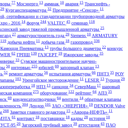
77
13
10
15
творы
Мосэнерго
аммиак
авария
Транснефть -
29
32
11
С
Курганспецарматура
Предприятие «Сенсор»
ий, сертификации и стандартизации трубопроводной арматуры
14
244
45
118
Expo - 2016
форум
VALTEC
семинар
25
ксинский завод тяжелой промышленной арматуры
27
29
10
нгард
арматуростроитель года
Siemens
ARMATURY
119
11
18
336
я
добыча нефти
добыча газа
газопровод
13
22
Камоцци Пневматика
трубы большого диаметра
конкурс
62
139
19
35
OWER
ГРПШ
ГАЗСЕРТ
Ижорские заводы
33
риверке
Сумское машиностроительное научно-
50
255
69
13
оры
интервью
юбилей
запорный клапан
52
56
66
35
нь
ремонт арматуры
испытания арматуры
ПНТЗ
РОУ
103
11
13
29
клапаны
Уренгойское месторождение
LESER
Турция
18
13
34
17
азопереработка
НПЗ
санкции
СеверМаш
шаровый
275
122
64
35
ческая компания
оборудование
рейтинг
АПЗ
69
64
14
инск
конденсатоотводчики
вентили
обратные клапаны
304
101
19
ышленность
Дендор
ЗАО «ЭНЕРГИЯ»
DENDOR Valve
268
15
11
ум
Заметки главного редактора
«Аврора-НЕФТЬ»
61
18
18
28
10
МЗТА
контракт
поставщики
кадры
история
20
39
43
РУСТ-95
Загорский трубный завод
аттестация
ПАО