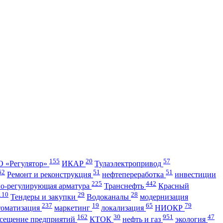
155
20
57
 «Регулятор»
ИКАР
Тулаэлектропривод
62
51
51
Ремонт и реконструкция
нефтепереработка
инвестиции
225
442
но-регулирующая арматура
Транснефть
Красный
110
29
28
Тендеры и закупки
Водоканалы
модернизация
237
19
65
79
томатизация
маркетинг
локализация
НИОКР
162
30
951
47
сещение предприятий
КТОК
нефть и газ
экология