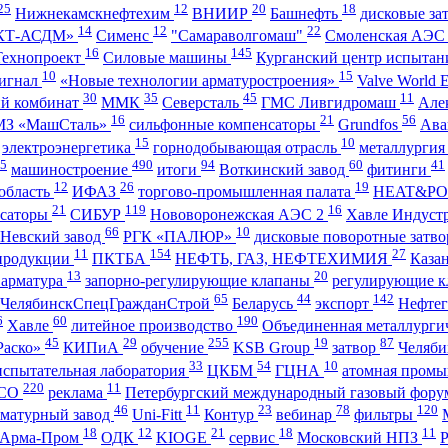
25
12
20
18
Нижнекамскнефтехим
ВНИИР
Башнефть
дисковые за
14
12
22
КТ-АСДМ»
Сименс
"Самараволгомаш"
Смоленская АЭ
16
145
Технопроект
Силовые машины
Курганский центр испытан
10
15
игнал
«Новые технологии арматуростроения»
Valve World 
30
35
45
11
ий комбинат
ММК
Северсталь
ГМС Ливгидромаш
Але
16
21
56
З «МашСталь»
сильфонные компенсаторы
Grundfos
Ава
15
10
электроэнергетика
горнодобывающая отрасль
металлурги
5
490
94
60
41
машиностроение
итоги
Воткинский завод
фитинги
12
26
19
область
ИФАЗ
торгово-промышленная палата
HEAT&P
21
119
16
нсаторы
СИБУР
Нововоронежская АЭС 2
Хавле Индуст
66
10
Невский завод
РГК «ПАЛЮР»
дисковые поворотные затв
11
154
27
 продукции
ПКТБА
НЕФТЬ, ГАЗ, НЕФТЕХИМИЯ
Каза
13
20
 арматура
запорно-регулирующие клапаны
регулирующие 
65
44
142
ЧелябинскСпецГражданСтрой
Беларусь
экспорт
Нефтег
6
60
190
Хавле
литейное производство
Объединенная металлурги
45
29
255
19
87
аско»
КИПиА
обучение
KSB Group
затвор
Челяб
33
54
10
испытательная лаборатория
ЦКБМ
ГЦНА
атомная пром
220
11
СО
реклама
Петербургский международный газовый фор
46
11
23
78
120
рматурный завод
Uni-Fitt
Контур
вебинар
фильтры
18
12
21
18
11
Арма-Пром
ОДК
KIOGE
сервис
Московский НПЗ