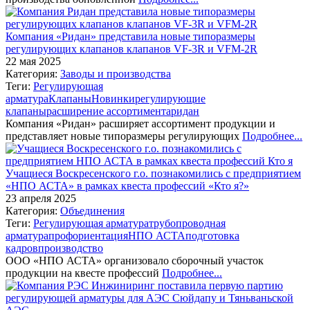
Компания «Ридан» представила новые типоразмеры
регулирующих клапанов клапанов VF-3R и VFM-2R
22 мая 2025
Категория:
Заводы и производства
Теги:
Регулирующая
арматура
Клапаны
Новинки
регулирующие
клапаны
расширение ассортимента
ридан
Компания «Ридан» расширяет ассортимент продукции и
представляет новые типоразмеры регулирующих
Подробнее...
Учащиеся Воскресенского г.о. познакомились с предприятием
«НПО АСТА» в рамках квеста профессий «Кто я?»
23 апреля 2025
Категория:
Объединения
Теги:
Регулирующая арматура
трубопроводная
арматура
профориентация
НПО АСТА
подготовка
кадров
производство
ООО «НПО АСТА» организовало сборочный участок
продукции на квесте профессий
Подробнее...