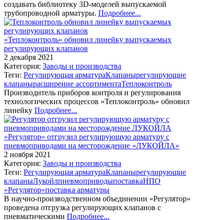
создавать библиотеку 3D-моделей выпускаемой
трубопроводной арматуры.
Подробнее...
«Теплоконтроль» обновил линейку выпускаемых
регулирующих клапанов
2 декабря 2021
Категория:
Заводы и производства
Теги:
Регулирующая арматура
Клапаны
регулирующие
клапаны
расширение ассортимента
Теплоконтроль
Производитель приборов контроля и регулирования
технологических процессов «Теплоконтроль» обновил
линейку
Подробнее...
«Регулятор» отгрузил регулирующую арматуру с
пневмоприводами на месторождение «ЛУКОЙЛА»
2 ноября 2021
Категория:
Заводы и производства
Теги:
Регулирующая арматура
Клапаны
регулирующие
клапаны
Лукойл
пневмоприводы
поставка
НПО
«Регулятор»
поставка арматуры
В научно-производственном объединении «Регулятор»
проведена отгрузка регулирующих клапанов с
пневматическими
Подробнее...