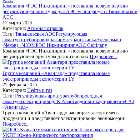
Компания «РЭС Инжиниринг» поставила первую партию
регулирующей арматуры для АЭС «Сюйдапу» и Тяньваньской
АЭС
17 марта 2025
Категория:
Атомная отрасль
Теги:
Тяньваньская АЭС
Регулирующая
арматура
трубопроводная арматура
поставка
Энергомаш
(Чехов) - ЧЗЭМ
РЭС Инжиниринг
АЭС Сюйдапу
Компания «РЭС Инжиниринг» поставила первую партию
регулирующей арматуры для китайских
Подробнее...
Группа компаний «Авангард» представила новые
электроприводы экономсерии LY
25 февраля 2025
Категория:
Нефть и газ
Теги:
Регулирующая арматура
трубопроводная
арматура
электропривод
ГК Авангард
новинка
управление
САЗ
«Авангард»
Группа компаний «Авангард» расширяет ассортимент
продукции и представляет электроприводы экономсерии
Подробнее...