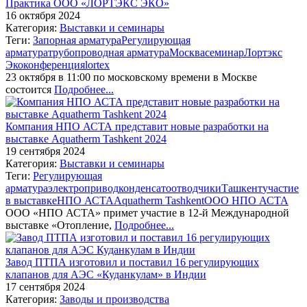
Практика ООО «ЛОРТЭКС ЭКО»
16 октября 2024
Категория:
Выставки и семинары
Теги:
Запорная арматура
Регулирующая
арматура
трубопроводная арматура
Москва
семинар
Лортэкс
Эко
конференция
lortex
23 октября в 11:00 по московскому времени в Москве
состоится
Подробнее...
Компания НПО АСТА представит новые разработки на
выставке Aquatherm Tashkent 2024
19 сентября 2024
Категория:
Выставки и семинары
Теги:
Регулирующая
арматура
электропривод
конденсатоотводчики
Ташкент
участие
в выставке
НПО АСТА
Aquatherm Tashkent
ООО НПО АСТА
ООО «НПО АСТА» примет участие в 12-й Международной
выставке «Отопление,
Подробнее...
Завод ПТПА изготовил и поставил 16 регулирующих
клапанов для АЭС «Куданкулам» в Индии
17 сентября 2024
Категория:
Заводы и производства