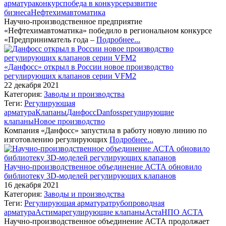
арматура
конкурс
победа в конкурсе
развитие
бизнеса
Нефтехимавтоматика
Научно-производственное предприятие
«Нефтехимавтоматика» победило в региональном конкурсе
«Предприниматель года –
Подробнее...
«Данфосс» открыл в России новое производство
регулирующих клапанов серии VFM2
22 декабря 2021
Категория:
Заводы и производства
Теги:
Регулирующая
арматура
Клапаны
Данфосс
Danfoss
регулирующие
клапаны
Новое производство
Компания «Данфосс» запустила в работу новую линию по
изготовлению регулирующих
Подробнее...
Научно-производственное объединение АСТА обновило
библиотеку 3D-моделей регулирующих клапанов
16 декабря 2021
Категория:
Заводы и производства
Теги:
Регулирующая арматура
трубопроводная
арматура
Астима
регулирующие клапаны
Аста
НПО АСТА
Научно-производственное объединение АСТА продолжает