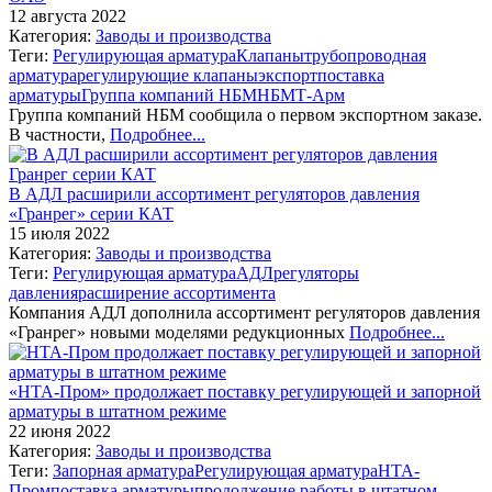
12 августа 2022
Категория:
Заводы и производства
Теги:
Регулирующая арматура
Клапаны
трубопроводная
арматура
регулирующие клапаны
экспорт
поставка
арматуры
Группа компаний НБМ
НБМ
Т-Арм
Группа компаний НБМ сообщила о первом экспортном заказе.
В частности,
Подробнее...
В АДЛ расширили ассортимент регуляторов давления
«Гранрег» серии КАТ
15 июля 2022
Категория:
Заводы и производства
Теги:
Регулирующая арматура
АДЛ
регуляторы
давления
расширение ассортимента
Компания АДЛ дополнила ассортимент регуляторов давления
«Гранрег» новыми моделями редукционных
Подробнее...
«НТА-Пром» продолжает поставку регулирующей и запорной
арматуры в штатном режиме
22 июня 2022
Категория:
Заводы и производства
Теги:
Запорная арматура
Регулирующая арматура
НТА-
Пром
поставка арматуры
продолжение работы в штатном