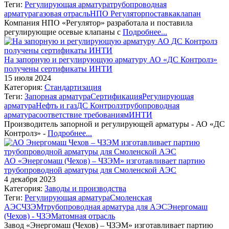
Теги:
Регулирующая арматура
трубопроводная
арматура
газовая отрасль
НПО Регулятор
поставка
клапан
Компания НПО «Регулятор» разработала и поставила
регулирующие осевые клапаны с
Подробнее...
На запорную и регулирующую арматуру АО «ДС Контролз»
получены сертификаты ИНТИ
15 июля 2024
Категория:
Стандартизация
Теги:
Запорная арматура
Сертификация
Регулирующая
арматура
Нефть и газ
ДС Контролз
трубопроводная
арматура
соответствие требованиям
ИНТИ
Производитель запорной и регулирующей арматуры - АО «ДС
Контролз» -
Подробнее...
АО «Энергомаш (Чехов) – ЧЗЭМ» изготавливает партию
трубопроводной арматуры для Смоленской АЭС
4 декабря 2023
Категория:
Заводы и производства
Теги:
Регулирующая арматура
Смоленская
АЭС
ЧЗЭМ
трубопроводная арматура для АЭС
Энергомаш
(Чехов) - ЧЗЭМ
атомная отрасль
Завод «Энергомаш (Чехов) – ЧЗЭМ» изготавливает партию