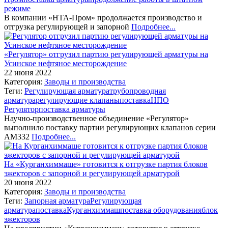
режиме
В компании «НТА-Пром» продолжается производство и
отгрузка регулирующей и запорной
Подробнее...
«Регулятор» отгрузил партию регулирующей арматуры на
Усинское нефтяное месторождение
22 июня 2022
Категория:
Заводы и производства
Теги:
Регулирующая арматура
трубопроводная
арматура
регулирующие клапаны
поставка
НПО
Регулятор
поставка арматуры
Научно-производственное объединение «Регулятор»
выполнило поставку партии регулирующих клапанов серии
АМ332
Подробнее...
На «Курганхиммаше» готовится к отгрузке партия блоков
эжекторов с запорной и регулирующей арматурой
20 июня 2022
Категория:
Заводы и производства
Теги:
Запорная арматура
Регулирующая
арматура
поставка
Курганхиммаш
поставка оборудования
блок
эжекторов