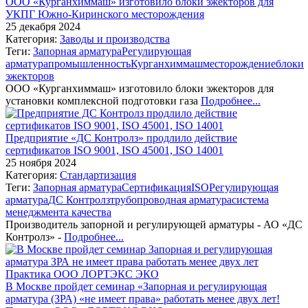
ООО «Курганхиммаш» изготовило блоки эжекторов для
УКПГ Южно-Киринского месторождения
25 декабря 2024
Категория:
Заводы и производства
Теги:
Запорная арматура
Регулирующая
арматура
промышленность
Курганхиммаш
месторождение
блоки
эжекторов
ООО «Курганхиммаш» изготовило блоки эжекторов для
установки комплексной подготовки газа
Подробнее...
Предприятие «ДС Контролз» продлило действие
сертификатов ISO 9001, ISO 45001, ISO 14001
25 ноября 2024
Категория:
Стандартизация
Теги:
Запорная арматура
Сертификация
ISO
Регулирующая
арматура
ДС Контролз
трубопроводная арматура
система
менеджмента качества
Производитель запорной и регулирующей арматуры - АО «ДС
Контролз» -
Подробнее...
В Москве пройдет семинар «Запорная и регулирующая
арматура (ЗРА) «не имеет права» работать менее двух лет!