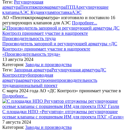
Теги:
Регулирующая
арматура
Пензтяжпромарматура
ПТПА
регулирующие
клапаны
АЭС Куданкулам
поставка
АЭС
АО «Пензтяжпромарматура» изготовило и поставило 16
регулирующих клапанов для АЭС
Подробнее...
Производитель запорной и регулирующей арматуры «ДС
Контролз» принимает участие в нацпроекте
«Производительность труда»
13 августа 2024
Категория:
Заводы и производства
Теги:
Запорная арматура
Регулирующая арматура
ДС
Контролз
трубопроводная
арматура
арматуростроение
производительность
труда
национальный проект
С марта 2024 года АО «ДС Контролз» принимает участие в
Подробнее...
С площадки НПО «Регулятор» отгружены регулирующие
осевые клапаны с поршневым ИМ для проекта ПХГ «Газли»
7 августа 2024
Категория:
Заводы и производства