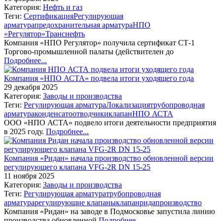
Категория:
Нефть и газ
Теги:
Сертификация
Регулирующая
арматура
предохранительная арматура
НПО
«Регулятор»
Транснефть
Компания «НПО Регулятор» получила сертификат СТ-1
Торгово-промышленной палаты (действителен до
Подробнее...
Компания «НПО АСТА» подвела итоги уходящего года
29 декабря 2025
Категория:
Заводы и производства
Теги:
Регулирующая арматура
Локализация
трубопроводная
арматура
конденсатоотводчики
клапан
НПО АСТА
ООО «НПО АСТА» подвело итоги деятельности предприятия
в 2025 году.
Подробнее...
Компания «Ридан» начала производство обновленной версии
регулирующего клапана VFG-2R DN 15-25
11 ноября 2025
Категория:
Заводы и производства
Теги:
Регулирующая арматура
трубопроводная
арматура
регулирующие клапаны
клапан
рида
производство
Компания «Ридан» на заводе в Подмосковье запустила линию
производства обновленной
Подробнее...