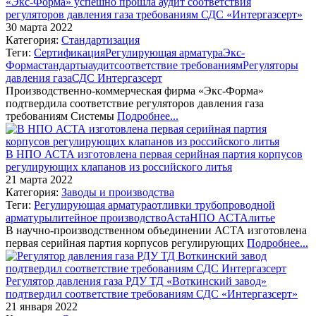
«Экс-Форма» успешно прошла аудит соответствия
регуляторов давления газа требованиям СДС «Интергазсерт»
30 марта 2022
Категория:
Стандартизация
Теги:
Сертификация
Регулирующая арматура
Экс-
Форма
стандарты
аудит
соответствие требованиям
Регуляторы
давления газа
СДС Интергазсерт
Производственно-коммерческая фирма «Экс-Форма»
подтвердила соответствие регуляторов давления газа
требованиям Системы
Подробнее...
В НПО АСТА изготовлена первая серийная партия корпусов
регулирующих клапанов из российского литья
21 марта 2022
Категория:
Заводы и производства
Теги:
Регулирующая арматура
отливки трубопроводной
арматуры
литейное производство
Аста
НПО АСТА
литье
В научно-производственном объединении АСТА изготовлена
первая серийная партия корпусов регулирующих
Подробнее...
Регулятор давления газа РДУ ТД «Воткинский завод»
подтвердил соответствие требованиям СДС «Интергазсерт»
21 января 2022