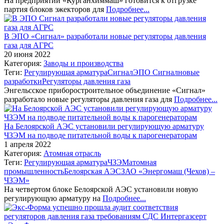
На предприятии «Курганхиммаш» готовится к отгрузке
партия блоков эжекторов для
Подробнее...
В ЭПО «Сигнал» разработали новые регуляторы давления
газа для АГРС
20 июня 2022
Категория:
Заводы и производства
Теги:
Регулирующая арматура
Сигнал
ЭПО Сигнал
новые
разработки
Регуляторы давления газа
Энгельсское приборостроительное объединение «Сигнал»
разработало новые регуляторы давления газа для
Подробнее...
На Белоярской АЭС установили регулирующую арматуру
ЧЗЭМ на подводе питательной воды к парогенераторам
1 апреля 2022
Категория:
Атомная отрасль
Теги:
Регулирующая арматура
ЧЗЭМ
атомная
промышленность
Белоярская АЭС
ЗАО «Энергомаш (Чехов) –
ЧЗЭМ»
На четвертом блоке Белоярской АЭС установили новую
регулирующую арматуру на
Подробнее...