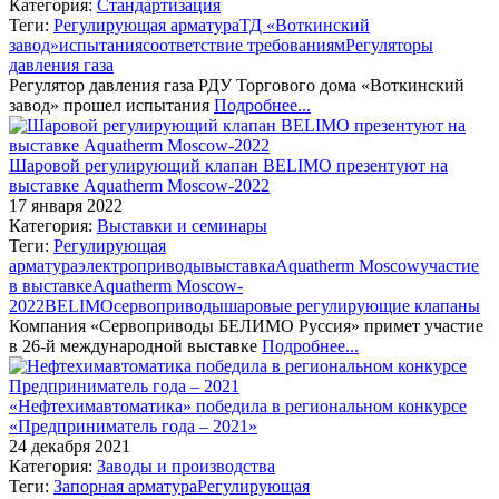
Категория:
Стандартизация
Теги:
Регулирующая арматура
ТД «Воткинский
завод»
испытания
соответствие требованиям
Регуляторы
давления газа
Регулятор давления газа РДУ Торгового дома «Воткинский
завод» прошел испытания
Подробнее...
Шаровой регулирующий клапан BELIMO презентуют на
выставке Aquatherm Moscow-2022
17 января 2022
Категория:
Выставки и семинары
Теги:
Регулирующая
арматура
электроприводы
выставка
Aquatherm Moscow
участие
в выставке
Aquatherm Moscow-
2022
BELIMO
сервоприводы
шаровые регулирующие клапаны
Компания «Сервоприводы БЕЛИМО Руссия» примет участие
в 26-й международной выставке
Подробнее...
«Нефтехимавтоматика» победила в региональном конкурсе
«Предприниматель года – 2021»
24 декабря 2021
Категория:
Заводы и производства
Теги:
Запорная арматура
Регулирующая