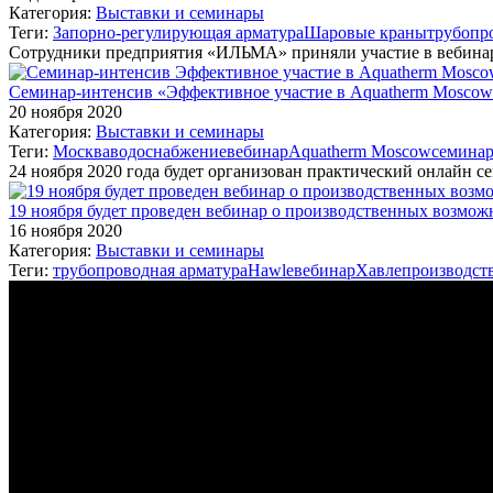
Категория:
Выставки и семинары
Теги:
Запорно-регулирующая арматура
Шаровые краны
трубопр
Сотрудники предприятия «ИЛЬМА» приняли участие в вебинарах
Семинар-интенсив «Эффективное участие в Aquatherm Moscow 
20 ноября 2020
Категория:
Выставки и семинары
Теги:
Москва
водоснабжение
вебинар
Aquatherm Moscow
семина
24 ноября 2020 года будет организован практический онлайн
19 ноября будет проведен вебинар о производственных возмо
16 ноября 2020
Категория:
Выставки и семинары
Теги:
трубопроводная арматура
Hawle
вебинар
Хавле
производст