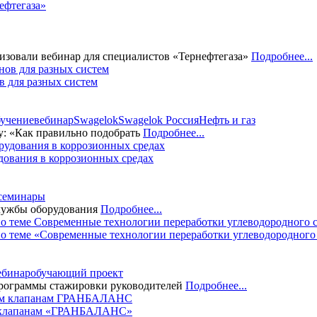
фтегаза»
вали вебинар для специалистов «Тернефтегаза»
Подробнее...
в для разных систем
бучение
вебинар
Swagelok
Swagelok Россия
Нефть и газ
у: «Как правильно подобрать
Подробнее...
дования в коррозионных средах
семинары
службы оборудования
Подробнее...
о теме «Современные технологии переработки углеводородного
ебинар
обучающий проект
программы стажировки руководителей
Подробнее...
м клапанам «ГРАНБАЛАНС»