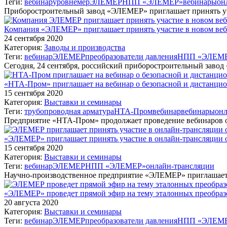
Теги:
вебинар
уровнемер
ЭЛЕМЕР
НПП «ЭЛЕМЕР»
вебинары
он
Приборостроительный завод «ЭЛЕМЕР» приглашает принять уч
Компания «ЭЛЕМЕР» приглашает принять участие в новом ве
24 сентября 2020
Категория:
Заводы и производства
Теги:
вебинар
ЭЛЕМЕР
преобразователи давления
НПП «ЭЛЕМ
Сегодня, 24 сентября, российский приборостроительный зав
«НТА-Пром» приглашает на вебинар о безопасной и дистанцио
15 сентября 2020
Категория:
Выставки и семинары
Теги:
трубопроводная арматура
НТА-Пром
вебинар
вебинары
он
Предприятие «НТА-Пром» продолжает проведение вебинаров о
«ЭЛЕМЕР» приглашает принять участие в онлайн-трансляции о
15 сентября 2020
Категория:
Выставки и семинары
Теги:
вебинар
ЭЛЕМЕР
НПП «ЭЛЕМЕР»
онлайн-трансляции
Научно-производственное предприятие «ЭЛЕМЕР» приглашает 
«ЭЛЕМЕР» проведет прямой эфир на тему эталонных преобраз
20 августа 2020
Категория:
Выставки и семинары
Теги:
вебинар
ЭЛЕМЕР
преобразователи давления
НПП «ЭЛЕМ