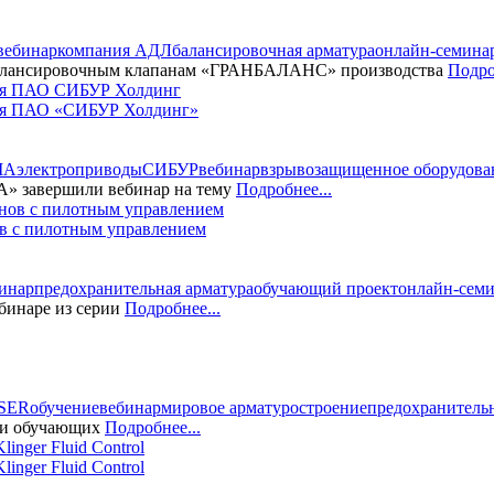
вебинар
компания АДЛ
балансировочная арматура
онлайн-семина
балансировочным клапанам «ГРАНБАЛАНС» производства
Подро
я ПАО «СИБУР Холдинг»
МА
электроприводы
СИБУР
вебинар
взрывозащищенное оборудова
 завершили вебинар на тему
Подробнее...
ов с пилотным управлением
инар
предохранительная арматура
обучающий проект
онлайн-сем
бинаре из серии
Подробнее...
SER
обучение
вебинар
мировое арматуростроение
предохранительн
рии обучающих
Подробнее...
nger Fluid Control