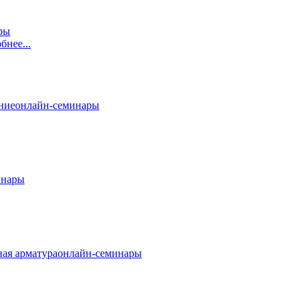
ры
бнее...
ние
онлайн-семинары
инары
ая арматура
онлайн-семинары