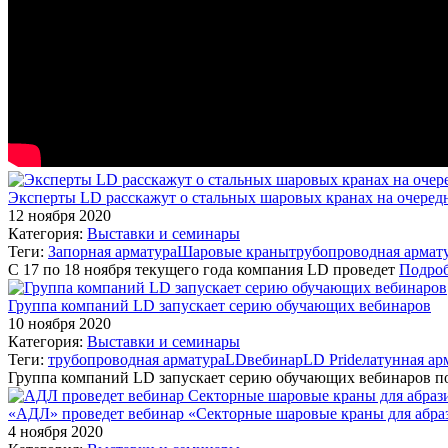
Эксперты LD расскажут о стальных шаровых кранах на очеред
12 ноября 2020
Категория:
Выставки и семинары
Теги:
Запорная арматура
Шаровые краны
трубопроводная армат
С 17 по 18 ноября текущего года компания LD проведет
Подроб
Группа компаний LD запускает серию обучающих вебинаров
10 ноября 2020
Категория:
Выставки и семинары
Теги:
трубопроводная арматура
LD
вебинар
LD Pride
латунная ар
Группа компаний LD запускает серию обучающих вебинаров 
«АДЛ» проведет вебинар «Секторные шаровые краны для абра
4 ноября 2020