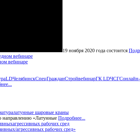
19 ноября 2020 года состоится
Подр
ном вебинаре
ура
LD
ЧелябинскСпецГражданСтрой
вебинар
ГК LD
ЧСГС
онлайн
нее...
матура
латунные шаровые краны
по направлению «Латунные
Подробнее...
зивных/агрессивных рабочих сред»