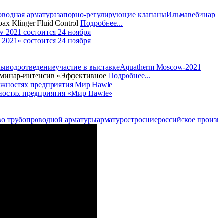
оводная арматура
запорно-регулирующие клапаны
Ильма
вебинар
 Klinger Fluid Control
Подробнее...
2021» состоится 24 ноября
ры
водоотведение
участие в выставке
Aquatherm Moscow-2021
 семинар-интенсив «Эффективное
Подробнее...
жностях предприятия «Мир Hawle»
во трубопроводной арматуры
арматуростроение
российское произ