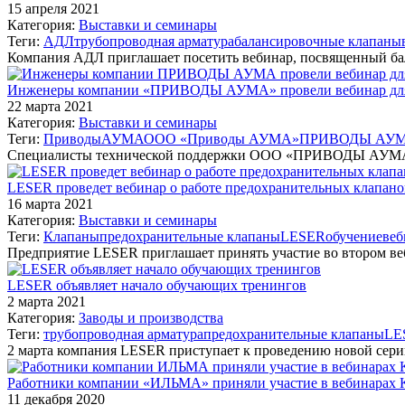
15 апреля 2021
Категория:
Выставки и семинары
Теги:
АДЛ
трубопроводная арматура
балансировочные клапаны
Компания АДЛ приглашает посетить вебинар, посвященный 
Инженеры компании «ПРИВОДЫ АУМА» провели вебинар дл
22 марта 2021
Категория:
Выставки и семинары
Теги:
Приводы
АУМА
ООО «Приводы АУМА»
ПРИВОДЫ АУ
Специалисты технической поддержки ООО «ПРИВОДЫ АУМА»
LESER проведет вебинар о работе предохранительных клапан
16 марта 2021
Категория:
Выставки и семинары
Теги:
Клапаны
предохранительные клапаны
LESER
обучение
веб
Предприятие LESER приглашает принять участие во втором ве
LESER объявляет начало обучающих тренингов
2 марта 2021
Категория:
Заводы и производства
Теги:
трубопроводная арматура
предохранительные клапаны
LE
2 марта компания LESER приступает к проведению новой се
Работники компании «ИЛЬМА» приняли участие в вебинарах Kli
11 декабря 2020