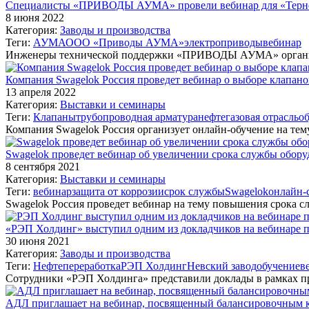
Специалисты «ПРИВОДЫ АУМА» провели вебинар для «Терне
8 июня 2022
Категория:
Заводы и производства
Теги:
АУМА
ООО «Приводы АУМА»
электроприводы
вебинар
Инженеры технической поддержки «ПРИВОДЫ АУМА» организо
Компания Swagelok Россия проведет вебинар о выборе клапано
13 апреля 2022
Категория:
Выставки и семинары
Теги:
Клапаны
трубопроводная арматура
нефтегазовая отрасль
о
Компания Swagelok Россия организует онлайн-обучение на тем
Swagelok проведет вебинар об увеличении срока службы обору
8 сентября 2021
Категория:
Выставки и семинары
Теги:
вебинар
защита от коррозии
срок службы
Swagelok
онлайн-
Swagelok Россия проведет вебинар на тему повышения срока 
«РЭП Холдинг» выступил одним из докладчиков на вебинаре п
30 июня 2021
Категория:
Заводы и производства
Теги:
Нефтепереработка
РЭП Холдинг
Невский завод
обучение
в
Сотрудники «РЭП Холдинга» представили доклады в рамках 
АДЛ приглашает на вебинар, посвященный балансировочны