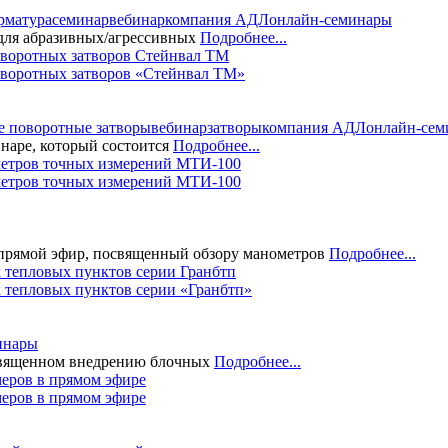
рматура
семинар
вебинар
компания АДЛ
онлайн-семинары
для абразивных/агрессивных
Подробнее...
оворотных затворов «Стейнвал ТМ»
е поворотные затворы
вебинар
затворы
компания АДЛ
онлайн-сем
наре, который состоится
Подробнее...
метров точных измерений МТИ-100
прямой эфир, посвященный обзору манометров
Подробнее...
 тепловых пунктов серии «Гранбтп»
инары
освященном внедрению блочных
Подробнее...
еров в прямом эфире