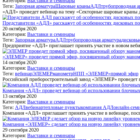
Категория:
Выставки и семинары
Теги:
Запорная арматура
Шаровые краны
АДЛ
трубопроводная а
«АДЛ» проведет вебинар на тему «Секторные шаровые краны 
Представители «АДЛ» расскажут об особенностях дисковых п
20 октября 2020
Категория:
Выставки и семинары
Теги:
Запорная арматура
АДЛ
трубопроводная арматура
дисковы
Предприятие «АДЛ» приглашает принять участие в новом веби
«ЭЛЕМЕР» проведет прямой эфир, посвященный обзору мано
14 октября 2020
Категория:
Выставки и семинары
Теги:
вебинар
ЭЛЕМЕР
манометр
НПП «ЭЛЕМЕР»
прямой эфир
Российский приборостроительный завод «ЭЛЕМЕР» проведет 
Компания «АДЛ» проведет вебинар об использовании блочных
13 октября 2020
Категория:
Выставки и семинары
Теги:
АДЛ
вебинар
тепловые пункты
компания АДЛ
онлайн-сем
Компания «АДЛ» приглашает принять участие в вебинаре, п
Компания «ЭЛЕМЕР» сделает обзор на новую линейку уровнем
29 сентября 2020
Категория:
Выставки и семинары