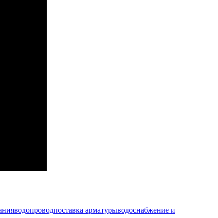
ания
водопровод
поставка арматуры
водоснабжение и