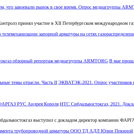
тролз принял участие в XII Петербургском международном газо
В мае прош
ЭКВАТЭК-2021. Опрос участников в
НТС Сибдальвостокгаз, 2021. Док
Сибдальвостокгаз выступил с докладом директор компании ФАР