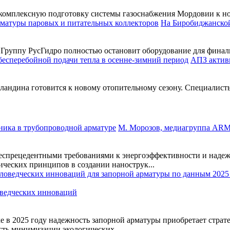
комплексную подготовку системы газоснабжения Мордовии к нов
На Биробиджанской
руппу РусГидро полностью остановит оборудование для финально
АПЗ актив
андина готовится к новому отопительному сезону. Специалисты
М. Морозов, медиагруппа ARM
еспрецедентными требованиями к энергоэффективности и надеж
ческих принципов в создании нанострук...
ведческих инноваций
ке в 2025 году надежность запорной арматуры приобретает страт
сть минимизации экологических ...