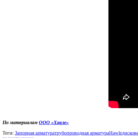
По материалам
ООО «Хавле»
Теги:
Запорная арматура
трубопроводная арматура
Hawle
дисков