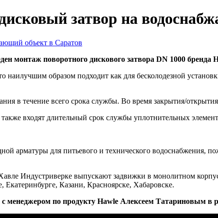
дисковый затвор на водоснабж
ен монтаж поворотного дискового затвора DN 1000 бренда H
то наилучшим образом подходит как для бесколодезной установк
ния в течение всего срока службы. Во время закрытия/открытия 
также входят длительный срок службы уплотнительных элемент
дной арматуры для питьевого и технического водоснабжения, п
 Хавле Индустриверке выпускают задвижки в монолитном корп
 Екатеринбурге, Казани, Красноярске, Хабаровске.
с менеджером по продукту Hawle Алексеем Татариновым в