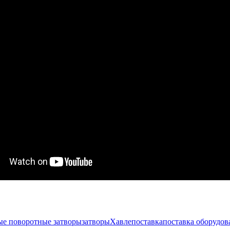
ые поворотные затворы
затворы
Хавле
поставка
поставка оборудов