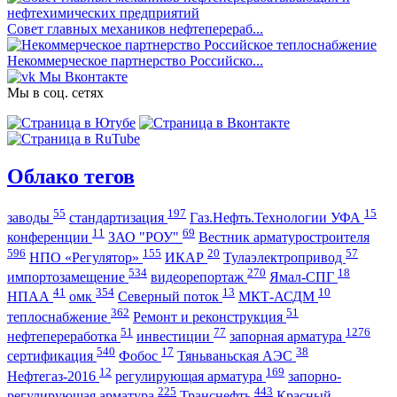
Совет главных механиков нефтеперераб...
Некоммерческое партнерство Российско...
Мы Вконтакте
Мы в соц. сетях
Облако тегов
55
197
15
заводы
стандартизация
Газ.Нефть.Технологии УФА
11
69
конференции
ЗАО "РОУ"
Вестник арматуростроителя
596
155
20
57
НПО «Регулятор»
ИКАР
Тулаэлектропривод
534
270
18
импортозамещение
видеорепортаж
Ямал-СПГ
41
354
13
10
НПАА
омк
Северный поток
МКТ-АСДМ
362
51
теплоснабжение
Ремонт и реконструкция
51
77
1276
нефтепереработка
инвестиции
запорная арматура
540
17
38
сертификация
Фобос
Тяньваньская АЭС
12
169
Нефтегаз-2016
регулирующая арматура
запорно-
225
443
регулирующая арматура
Транснефть
Красный