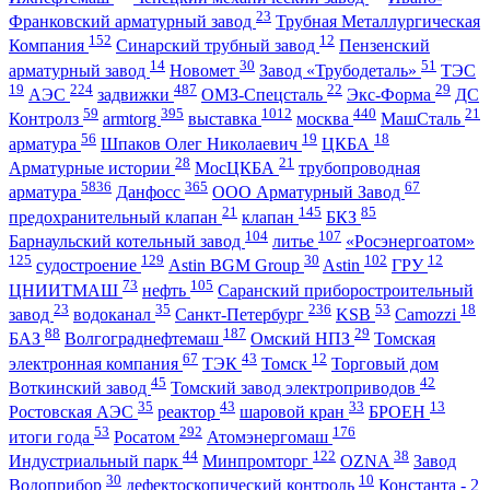
23
Франковский арматурный завод
Трубная Металлургическая
152
12
Компания
Синарский трубный завод
Пензенский
14
30
51
арматурный завод
Новомет
Завод «Трубодеталь»
ТЭС
19
224
487
22
29
АЭС
задвижки
ОМЗ-Спецсталь
Экс-Форма
ДС
59
395
1012
440
21
Контролз
armtorg
выставка
москва
МашСталь
56
19
18
арматура
Шпаков Олег Николаевич
ЦКБА
28
21
Арматурные истории
МосЦКБА
трубопроводная
5836
365
67
арматура
Данфосс
ООО Арматурный Завод
21
145
85
предохранительный клапан
клапан
БКЗ
104
107
Барнаульский котельный завод
литье
«Росэнергоатом»
125
129
30
102
12
судостроение
Astin BGM Group
Astin
ГРУ
73
105
ЦНИИТМАШ
нефть
Саранский приборостроительный
23
35
236
53
18
завод
водоканал
Санкт-Петербург
KSB
Camozzi
88
187
29
БАЗ
Волгограднефтемаш
Омский НПЗ
Томская
67
43
12
электронная компания
ТЭК
Томск
Торговый дом
45
42
Воткинский завод
Томский завод электроприводов
35
43
33
13
Ростовская АЭС
реактор
шаровой кран
БРОЕН
53
292
176
итоги года
Росатом
Атомэнергомаш
44
122
38
Индустриальный парк
Минпромторг
OZNA
Завод
30
10
Водоприбор
дефектоскопический контроль
Константа - 2