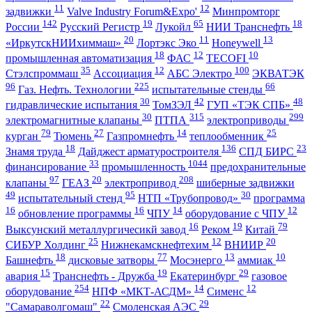
11
12
задвижки
Valve Industry Forum&Expo'
Минпромторг
142
19
65
18
России
Русский Регистр
Лукойл
НИИ Транснефть
20
11
13
«ИркутскНИИхиммаш»
Лортэкс Эко
Honeywell
18
12
10
промышленная автоматизация
ФАС
TECOFI
35
12
100
Стэлспроммаш
Ассоциация
АБС Электро
ЭКВАТЭК
96
225
66
Газ. Нефть. Технологии
испытательные стенды
30
42
48
гидравлические испытания
ТомЗЭЛ
ГУП «ТЭК СПБ»
30
315
299
электромагнитные клапаны
ПТПА
электроприводы
79
27
14
25
курган
Тюмень
Газпромнефть
теплообменник
18
136
23
Знамя труда
Дайджест арматуростроителя
СПД БИРС
33
1044
финансирование
промышленность
предохранительные
97
20
208
клапаны
ГЕАЗ
электропривод
шиберные задвижки
49
95
30
испытательный стенд
НТП «Трубопровод»
программа
16
16
14
12
обновление программы
ЧПУ
оборудование с ЧПУ
16
19
79
Выксунский металлургичесикй завод
Реком
Китай
25
12
20
СИБУР Холдинг
Нижнекамскнефтехим
ВНИИР
18
77
13
10
Башнефть
дисковые затворы
Мосэнерго
аммиак
15
19
29
авария
Транснефть - Дружба
Екатеринбург
газовое
254
14
12
оборудование
НПФ «МКТ-АСДМ»
Сименс
22
29
"Самараволгомаш"
Смоленская АЭС