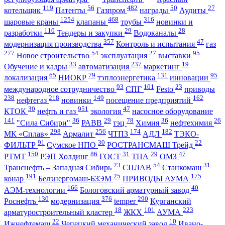
119
56
482
50
27
котельщик
Патенты
Газпром
награды
Аудиты
1254
468
316
шаровые краны
клапаны
трубы
новинки и
110
29
28
разработки
Тендеры и закупки
Водоканалы
357
47
модернизация производства
Контроль и испытания
газ
277
54
27
95
Новое строительство
эксплуатация
выставки
33
237
19
Обучение и кадры
автоматизация
маркетинг
65
79
131
95
локализация
НИОКР
тэплоэнергетика
инновации
93
101
23
международное сотрудничество
СПГ
Festo
приводы
238
218
149
162
нефтегаз
новинки
посещение предприятий
30
951
47
КТОК
нефть и газ
экология
насосное оборудование
141
36
29
78
36
26
"Сила Сибири"
РАВВ
тэц
Химия
нефтехимия
298
256
174
182
МК «Сплав»
Армалит
ЧТПЗ
АДЛ
ТЭКО-
91
30
22
ФИЛЬТР
Сумское НПО
РОСТРАНСМАШ Трейд
150
86
31
29
47
РТМТ
РЭП Холдинг
ГОСТ
ТПА
ОМЗ
23
54
31
Транснефть – Западная Сибирь
СПЛАВ
Станкомаш
191
25
175
конар
Белэнергомаш-БЗЭМ
ПРИВОДЫ АУМА
166
40
АЭМ-технологии
Бологовский арматурный завод
130
376
290
Роснефть
модернизация
temper
Курганский
18
101
223
арматуростроительный кластер
ЖКХ
АУМА
22
10
Ижнефтемаш
Чепецкий механический завод
Ивано-