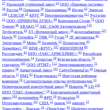
27
14
Уральский турбинный завод
ООО «Паровые системы»
58
84
39
98
43
Россия
Германия
Уралхиммаш
Индия
Эмерсон
140
21
38
317
СЕНСОР
КРУГ
Пензтяжпромарматура
Русгидро
52
99
75
ООО «ПРИВОДЫ АУМА»
Корпорация Сплав
ООО
46
13
133
Темпер
ARAKO
АБС ЗЭиМ Автоматизация
62
34
227
Трубодеталь
ТД «Воткинский завод»
водоснабжение
91
27
153
74
44
Hawle
Татнефть
ТМК
Гусар
ЛГ автоматика
19
18
13
43
Энергомаш
Metso
Swagelok
Полипластик
101
107
69
ТермоБрест
НПФ «КРУГ»
ИННОПРОМ
43
63
Росстандарт
НПО «ГАКС-АРМСЕРВИС»
Российское
14
29
79
теплоснабжение
Татарстан
Курганская область
185
112
51
стандарты
ООО «РТМТ»
Энергомашкомплект
58
101
10
привод
Арматурный Завод
СибурТюменьГаз
Омская
17
43
33
область
ВМЗ
Росводоканал
Иркутская нефтяная
10
13
компания
Соединительные отводы трубопроводов
39
44
236
Первоуральский новотрубный завод
Новатек
LD
14
НПО "ГАКС-Армсервис"
Благовещенский арматурный
193
30
19
10
завод
водоприбор
ФРП
Пульсатор
107
12
122
15
Петрозаводскмаш
США
рынок
импорт
24
91
Транснефть – Диаскан
«ПромАрм»
Шиберно-ножевые