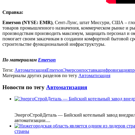
Справка:
Emerson (NYSE: EMR)
, Сент-Луис, штат Миссури, США – гл
товаров промышленного назначения, коммерческом рынке и ры
производствам производить максимум, защищать персонал и окр
помогает своим заказчикам в создании комфортной бытовой ср
строительстве функциональной инфраструктуры.
По материалам
Emerson
Теги:
Автоматизация
Emerson
Эмерсон
поставка
цифровизация
пр
Материалы других разделов по тегу
Автоматизация
Новости по тегу
Автоматизация
ЭнергоСтройДеталь — Бийский котельный завод внедрил
автоматизации....
страны