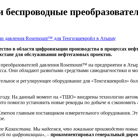
и беспроводные преобразовате
тво в области цифровизации производства в процессах нефте
стане для обслуживания нефтегазовых проектов.
 преобразователей давления Rosemount™ на предприятии в Атыр
са. Они обладают развитыми средствами самодиагностики и мо
ительное и регулирующее оборудование для «Тенгизшевройл» бол
оду. На данный момент на «ТШО» внедрены технологии автома
о помогло установить новые рекорды по добыче и сэкономить 40
Emerson главным поставщиком измерительного оборудования. Это
ое.
е Казахстана. Мы надеемся, что локальное производство повы
ей по цифровизации»
, –
прокомментировал генеральный дире