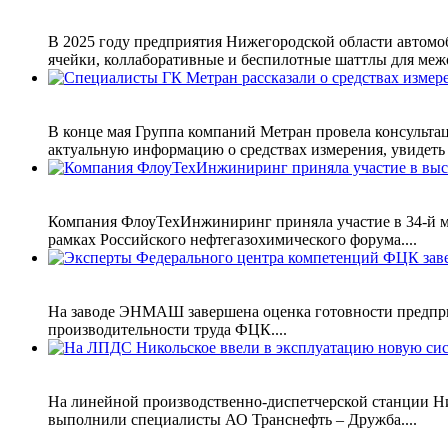
В 2025 году предприятия Нижегородской области автомо
ячейки, коллаборативные и беспилотные шаттлы для межо
В конце мая Группа компаний Метран провела консульта
актуальную информацию о средствах измерения, увидеть п
Компания ФлоуТехИнжиниринг приняла участие в 34-й ме
рамках Российского нефтегазохимического форума....
На заводе ЭНМАШ завершена оценка готовности предприя
производительности труда ФЦК....
На линейной производственно-диспетчерской станции Ник
выполнили специалисты АО Транснефть – Дружба....