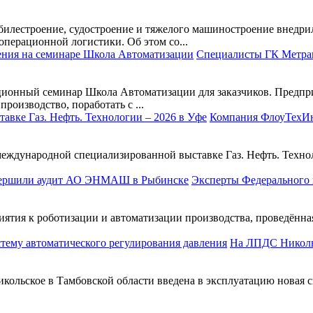
билестроение, судостроение и тяжелого машиностроение внедри
перационной логистики. Об этом со...
Специалисты ГК Метран
ционный семинар Школа Автоматизации для заказчиков. Предпри
роизводство, поработать с ...
Компания ФлоуТехИнж
ждународной специализированной выставке Газ. Нефть. Технолог
Эксперты Федерального 
тия к роботизации и автоматизации производства, проведённа
На ЛПДС Николь
ольское в Тамбовской области введена в эксплуатацию новая с