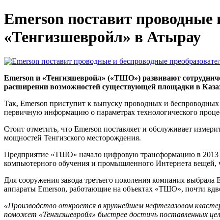
Emerson поставит проводные 
«Тенгизшевройл» в Атырау
Emerson и «Тенгизшевройл» («ТШО») развивают сотрудничес
расширении возможностей существующей площадки в Казах
Так, Emerson приступит к выпуску проводных и беспроводных
первичную информацию о параметрах технологического процес
Стоит отметить, что Emerson поставляет и обслуживает измер
мощностей Тенгизского месторождения.
Предприятие «ТШО» начало цифровую трансформацию в 2013 г
компьютерного обучения и промышленного Интернета вещей, чт
Для сооружения завода третьего поколения компания выбрала 
аппараты Emerson, работающие на объектах «ТШО», почти вдв
«Производство откроется в крупнейшем нефтегазовом кластер
поможет «Тенгизшевройл» быстрее достичь поставленных цел