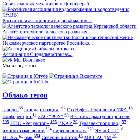
Совет главных механиков нефтеперераб...
Российская ассоциация водоснабжения ...
Агентство технологиеческого развития...
Некоммерческое партнерство Российско...
Ассоциация Сибдальвостокгаз...
Мы Вконтакте
Мы в соц. сетях
Облако тегов
55
197
15
заводы
стандартизация
Газ.Нефть.Технологии УФА
11
69
конференции
ЗАО "РОУ"
Вестник арматуростроителя
595
155
20
57
НПО «Регулятор»
ИКАР
Тулаэлектропривод
534
270
18
импортозамещение
видеорепортаж
Ямал-СПГ
41
354
13
10
НПАА
омк
Северный поток
МКТ-АСДМ