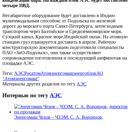
конденсации пара. На каждый блок АЭС будет поставлено
четыре ПВД.
Негабаритное оборудование будет доставлено в Индию
мультимодальным способом: от Подольска по железной
дороге до морского порта Санкт-Петербурга, затем водным
транспортом через Балтийское и Средиземноморское моря,
Суэцкий канал, Красное море,Индийский океан. На атомную
станцию груз планируется доставить в апреле. Рабочую
конструкторскую документацию подготовили специалисты
ПАО «ЗиО-Подольск», они также осуществляют
сопровождение изготовления и последующий шефмонтаж на
площадке АЭС.
Теги:
АЭС
Росатом
Атомэнергомаш
энергоблок
АО
"Атомэнергомаш"
Материалы других разделов по тегу
АЭС
Интервью по тегу
АЭС
Энергомаш Чехов – ЧЗЭМ. С. А. Воронцов,