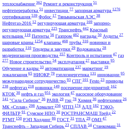
362
51
теплоснабжение
Ремонт и реконструкция
51
77
1276
нефтепереработка
инвестиции
запорная арматура
539
17
38
сертификация
Фобос
Тяньваньская АЭС
12
169
Нефтегаз-2016
регулирующая арматура
запорно-
225
442
регулирующая арматура
Транснефть
Красный
119
56
482
50
27
котельщик
Патенты
Газпром
награды
Аудиты
1254
468
316
шаровые краны
клапаны
трубы
новинки и
110
29
28
разработки
Тендеры и закупки
Водоканалы
357
47
модернизация производства
Контроль и испытания
газ
277
54
27
95
Новое строительство
эксплуатация
выставки
33
237
19
Обучение и кадры
автоматизация
маркетинг
65
79
131
95
локализация
НИОКР
тэплоэнергетика
инновации
93
101
23
международное сотрудничество
СПГ
Festo
приводы
238
218
149
162
нефтегаз
новинки
посещение предприятий
30
951
47
КТОК
нефть и газ
экология
насосное оборудование
141
36
29
78
36
26
"Сила Сибири"
РАВВ
тэц
Химия
нефтехимия
298
256
174
182
МК «Сплав»
Армалит
ЧТПЗ
АДЛ
ТЭКО-
91
30
22
ФИЛЬТР
Сумское НПО
РОСТРАНСМАШ Трейд
150
86
31
29
47
РТМТ
РЭП Холдинг
ГОСТ
ТПА
ОМЗ
23
54
31
Транснефть – Западная Сибирь
СПЛАВ
Станкомаш