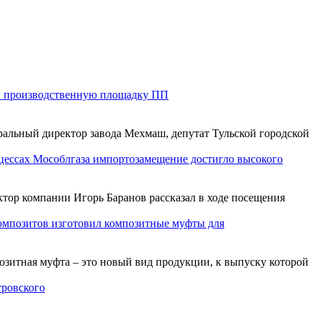
и производственную площадку ПП
альный директор завода Мехмаш, депутат Тульской городской
цессах Мособлгаза импортозамещение достигло высокого
тор компании Игорь Баранов рассказал в ходе посещения
омпозитов изготовил композитные муфты для
итная муфта – это новый вид продукции, к выпуску которой
тровского