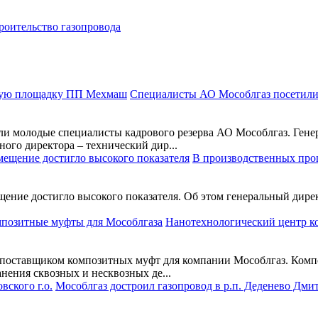
роительство газопровода
Специалисты АО Мособлгаз посетил
 молодые специалисты кадрового резерва АО Мособлгаз. Генер
ого директора – технический дир...
В производственных про
ение достигло высокого показателя. Об этом генеральный дирек
Нанотехнологический центр к
оставщиком композитных муфт для компании Мособлгаз. Композ
нения сквозных и несквозных де...
Мособлгаз достроил газопровод в р.п. Деденево Дми