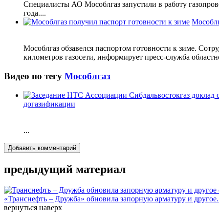
Специалисты АО Мособлгаз запустили в работу газопрово
года....
Мособлг
Мособлгаз обзавелся паспортом готовности к зиме. Сотр
километров газосети, информирует пресс-служба областно
Видео по тегу
Мособлгаз
догазификации
...
Добавить комментарий
предыдущий материал
«Транснефть – Дружба» обновила запорную арматуру и другое..
вернуться наверх