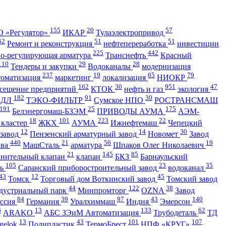
155
20
57
 «Регулятор»
ИКАР
Тулаэлектропривод
62
51
51
Ремонт и реконструкция
нефтепереработка
инвестиции
225
442
но-регулирующая арматура
Транснефть
Красный
110
29
28
Тендеры и закупки
Водоканалы
модернизация
237
19
65
79
томатизация
маркетинг
локализация
НИОКР
162
30
951
47
сещение предприятий
КТОК
нефть и газ
экология
182
91
30
АДЛ
ТЭКО-ФИЛЬТР
Сумское НПО
РОСТРАНСМАШ
191
25
175
Белэнергомаш-БЗЭМ
ПРИВОДЫ АУМА
АЭМ-
18
101
223
22
 кластер
ЖКХ
АУМА
Ижнефтемаш
Чепецкий
12
14
30
 завод
Пензенский арматурный завод
Новомет
Завод
440
21
56
19
ква
МашСталь
арматура
Шпаков Олег Николаевич
21
145
85
анительный клапан
клапан
БКЗ
Барнаульский
105
23
35
ть
Саранский приборостроительный завод
водоканал
43
12
45
Томск
Торговый дом Воткинский завод
Томский завод
44
122
38
дустриальный парк
Минпромторг
OZNA
Завод
84
39
97
43
140
ссия
Германия
Уралхиммаш
Индия
Эмерсон
6
13
133
62
ARAKO
АБС ЗЭиМ Автоматизация
Трубодеталь
ТД
13
43
101
107
gelok
Полипластик
ТермоБрест
НПФ «КРУГ»