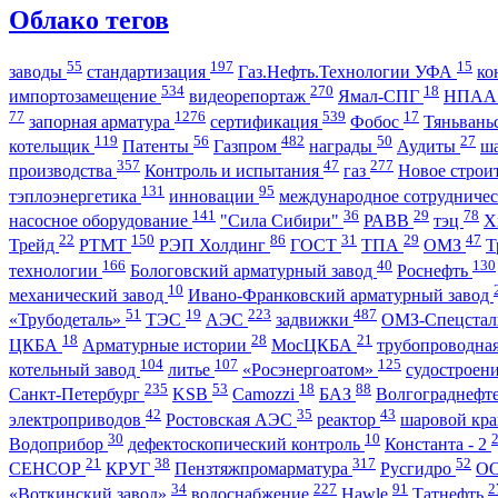
Облако тегов
55
197
15
заводы
стандартизация
Газ.Нефть.Технологии УФА
ко
534
270
18
импортозамещение
видеорепортаж
Ямал-СПГ
НПА
77
1276
539
17
запорная арматура
сертификация
Фобос
Тяньвань
119
56
482
50
27
котельщик
Патенты
Газпром
награды
Аудиты
ш
357
47
277
производства
Контроль и испытания
газ
Новое строи
131
95
тэплоэнергетика
инновации
международное сотрудниче
141
36
29
78
насосное оборудование
"Сила Сибири"
РАВВ
тэц
Х
22
150
86
31
29
47
Трейд
РТМТ
РЭП Холдинг
ГОСТ
ТПА
ОМЗ
Т
166
40
130
технологии
Бологовский арматурный завод
Роснефть
10
механический завод
Ивано-Франковский арматурный завод
51
19
223
487
«Трубодеталь»
ТЭС
АЭС
задвижки
ОМЗ-Спецста
18
28
21
ЦКБА
Арматурные истории
МосЦКБА
трубопроводна
104
107
125
котельный завод
литье
«Росэнергоатом»
судостроен
235
53
18
88
Санкт-Петербург
KSB
Camozzi
БАЗ
Волгограднеф
42
35
43
электроприводов
Ростовская АЭС
реактор
шаровой кр
30
10
Водоприбор
дефектоскопический контроль
Константа - 2
21
38
317
52
СЕНСОР
КРУГ
Пензтяжпромарматура
Русгидро
О
34
227
91
2
«Воткинский завод»
водоснабжение
Hawle
Татнефть