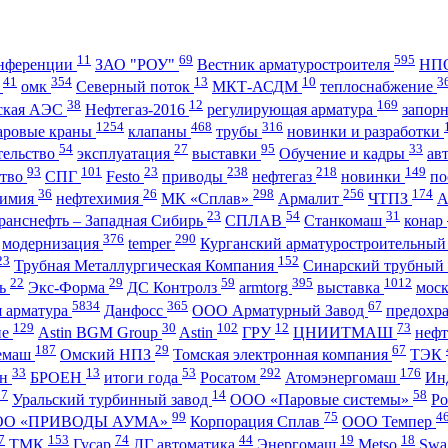
11
69
595
нференции
ЗАО "РОУ"
Вестник арматуростроителя
НПО
41
354
13
10
3
А
омк
Северный поток
МКТ-АСДМ
теплоснабжение
38
12
169
ская АЭС
Нефтегаз-2016
регулирующая арматура
запор
1254
468
316
аровые краны
клапаны
трубы
новинки и разработки
54
27
95
33
тельство
эксплуатация
выставки
Обучение и кадры
ав
93
101
23
238
218
149
ство
СПГ
Festo
приводы
нефтегаз
новинки
по
36
26
298
256
174
имия
нефтехимия
МК «Сплав»
Армалит
ЧТПЗ
23
54
31
ранснефть – Западная Сибирь
СПЛАВ
Станкомаш
конар
376
290
модернизация
temper
Курганский арматуростроительный
23
152
Трубная Металлургическая Компания
Синарский трубный
22
29
59
395
1012
ль
Экс-Форма
ДС Контролз
armtorg
выставка
мос
5834
365
67
я арматура
Данфосс
ООО Арматурный Завод
предохр
129
30
102
12
73
ие
Astin BGM Group
Astin
ГРУ
ЦНИИТМАШ
неф
187
29
67
темаш
Омский НПЗ
Томская электронная компания
ТЭК
33
13
53
292
176
ан
БРОЕН
итоги года
Росатом
Атомэнергомаш
Ин
27
14
58
Уральский турбинный завод
ООО «Паровые системы»
Ро
99
75
4
ОО «ПРИВОДЫ АУМА»
Корпорация Сплав
ООО Темпер
7
153
74
44
19
18
ТМК
Гусар
ЛГ автоматика
Энергомаш
Metso
Swa