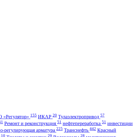
155
20
57
 «Регулятор»
ИКАР
Тулаэлектропривод
61
51
51
Ремонт и реконструкция
нефтепереработка
инвестиции
225
442
но-регулирующая арматура
Транснефть
Красный
110
29
28