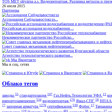
TOS MET slévárna a.s. Видеорепортаж. Разливка металла и през
26 июля 2015
Партнеры
Ассоциация Сибдальвостокгаз...
Российская ассоциация водоснабжения ...
Некоммерческое партнерство Российско...
Совет главных механиков нефтеперераб...
Агентство технологиеческого развития...
Мы Вконтакте
Мы в соц. сетях
Облако тегов
55
197
15
заводы
стандартизация
Газ.Нефть.Технологии УФА
ко
534
270
18
импортозамещение
видеорепортаж
Ямал-СПГ
НПА
77
1276
539
17
запорная арматура
сертификация
Фобос
Тяньвань
119
56
481
50
27