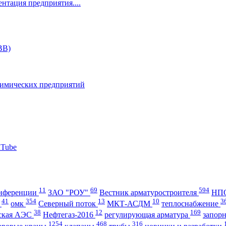
ентация предприятия....
11
69
594
нференции
ЗАО "РОУ"
Вестник арматуростроителя
НПО
41
354
13
10
3
А
омк
Северный поток
МКТ-АСДМ
теплоснабжение
38
12
169
ская АЭС
Нефтегаз-2016
регулирующая арматура
запор
1254
468
316