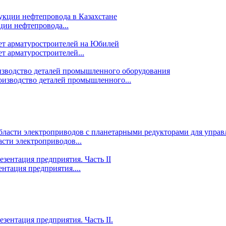
ции нефтепровода...
т арматуростроителей...
изводство деталей промышленного...
сти электроприводов...
ентация предприятия....