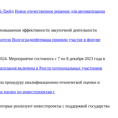
Новое отечественное решение для автоматизации
повышения эффективности закупочной деятельности
вители Волгограднефтемаша приняли участие в форуме
. Мероприятие состоялось с 7 по 8 декабря 2023 года в
атизация включена в Реестр потенциальных участников
шла процедуру квалификационно-технической оценки и
ах юрлиц по инвестпроектам с
которые реализуют инвестпроекты с поддержкой государства