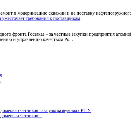
емонт и модернизацию скважин и на поставку нефтепогружного к
м ужесточает требования к поставщикам
ного фронта Госзаказ – за честные закупки предприятия атомно
чению и управлению качеством Ро...
.
омеова-счетчиков...