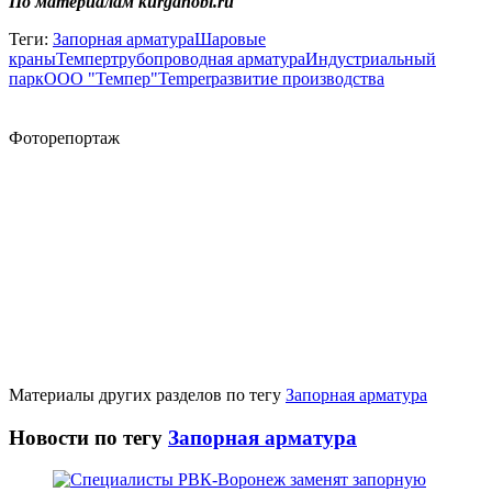
По материалам kurganobl.ru
Теги:
Запорная арматура
Шаровые
краны
Темпер
трубопроводная арматура
Индустриальный
парк
ООО "Темпер"
Temper
развитие производства
Фоторепортаж
Материалы других разделов по тегу
Запорная арматура
Новости по тегу
Запорная арматура