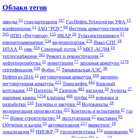
Облако тегов
55
197
15
заводы
стандартизация
Газ.Нефть.Технологии УФА
11
69
конференции
ЗАО "РОУ"
Вестник арматуростроителя
595
155
20
57
НПО «Регулятор»
ИКАР
Тулаэлектропривод
534
270
18
импортозамещение
видеорепортаж
Ямал-СПГ
41
354
13
10
НПАА
омк
Северный поток
МКТ-АСДМ
362
51
теплоснабжение
Ремонт и реконструкция
51
77
1276
нефтепереработка
инвестиции
запорная арматура
539
17
38
сертификация
Фобос
Тяньваньская АЭС
12
169
Нефтегаз-2016
регулирующая арматура
запорно-
225
442
регулирующая арматура
Транснефть
Красный
119
56
482
50
27
котельщик
Патенты
Газпром
награды
Аудиты
1254
468
316
шаровые краны
клапаны
трубы
новинки и
110
29
28
разработки
Тендеры и закупки
Водоканалы
357
47
модернизация производства
Контроль и испытания
газ
277
54
27
95
Новое строительство
эксплуатация
выставки
33
237
19
Обучение и кадры
автоматизация
маркетинг
65
79
131
95
локализация
НИОКР
тэплоэнергетика
инновации
93
101
23