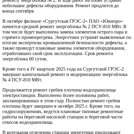
ремонту энергоблока № 2. В ходе работ на блоке устранят
небольшие дефекты оборудования. Ремонт продлится до
конца сентября.
В октябре филиале «Сургутская ГРЭС-2» ПАО «Юнипро»
начнется средний ремонт энергоблока № 2 ПСУ-810 МВт. В
том числе будет выполнена замена элементов острого пара и
горячего промперегрева. Энергетики устранят выявленные по
итогам экспертизы промышленной безопасности дефекты, а
также проведут плановые замены элементов оборудования,
отработавших свой срок эксплуатации. Срок ремонта
энергоблока 60 суток.
Кроме того в IV квартале 2025 года на Сургутской ГРЭС-2
завершат капитальный ремонт и модернизацию энергоблока
№ 4 ПСУ-810 МВт.
Продолжается ремонт гребня плотины водохранилища
электростанции. Выполнено более половины работ,
запланированных в этом году. Полностью ремонт гребня
плотины будет завершен в октябре 2025 г. Кроме того, на
гидросооружениях, ведутся плановые типовые ремонтные
работы на береговой насосной станции и береговой части
откосов водохранилища.
В котельном отделении станции энергетики продолжают