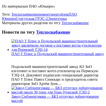
По материалам ПАО «Юнипро»
Теги:
Теплоснабжение
ремонт
энергоблок
ПАО
Юнипро
Сургутская ГРЭС-2
Энергетика
Материалы других разделов по тегу
Теплоснабжение
Новости по тегу
Теплоснабжение
ПАО Т Плюс и Подольский машиностроительный завод
Подольский машиностроительный завод АО ЗиО
изготовит и поставит котел-утилизатор на Пермскую
ТЭЦ-14. Документ подписали генеральный директор
ПАО Т Плюс Павел Сниккарс и председатель совета
директоров ЗиО Артём Зуев....
Завод Сибэнергомаш — БКЗ отгрузил доборудование
массой