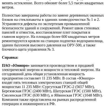
менять остекление. Всего обновят более 5,5 тысяч квадратных
метров.
Полностью завершены работы по замене деревянных оконных
блоков на стеклопакеты в зданиях химводоочистки № 1 и 2.
Устраняются дефекты по экспертизам промышленной
безопасности зданий и сооружений. Ремонт швов стеновых
панелей и отмосток, восстановление плит покрытия в
главном корпусе. На площади более 600 квадратных метров
ремонтируются кровли на станции подпитки водохранилища,
здании баллонов высокого давления на ОРУ-500, а также
блочного-щита управления № 3.
Справка:
ПАО «Юнипро»
занимается производством и продажей
электрической энергии и мощности и тепловой энергии. На
сегодняшний день общая установленная мощность
предприятия составляет 11 235 МВт. В состав «Юнипро»
входят пять тепловых электрических станций общей
мощностью 11 235 МВт: Сургутская ГРЭС-2 (5657 МВт),
Березовская ГРЭС (2400 МВт), Шатурская ГРЭС (1500 МВт),
Смоленская ГРЭС (630 МВт), и Яйвинская ГРЭС (1048 МВт).
Компания также представлена на рынках распределенной
генерации и инжиниринга в РФ.