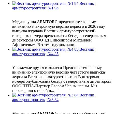
Вестник
арматуростроителя, №1 94
Медиагруппа ARMTORG представляет вашему
вниманию электронную версию первого в 2026 году
выпуска журнала Вестник арматуростроителяВ
интервью номера представлена беседа с генеральным
директором ООО ТД Енисейпром Михаилом
Афоничевым. В этом году компани...
Вестник
арматуростроителя, №4 85
Уважаемые друзья и коллеги Представляем вашему
вниманию электронную версию четвертого выпуска
журнала Вестник арматуростроителя В интервью
номера опубликована беседа с генеральным директором
ООО ПТПА-Партнер Егором Чернышевым. Мы
поговорили о новой п...
Вестник
арматуростроителя, №3 84
Медиагруппа ARMTORG с радостью сообщает о том,