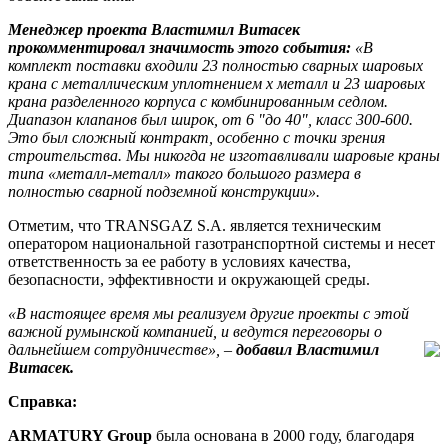
Менеджер проекта Властимил Витасек
прокомментировал значимость этого события:
«В
комплект поставки входили 23 полностью сварных шаровых
крана с металлическим уплотнением x металл и 23 шаровых
крана разделенного корпуса с комбинированным седлом.
Диапазон клапанов был широк, от 6 "до 40", класс 300-600.
Это был сложный контракт, особенно с точки зрения
строительства. Мы никогда не изготавливали шаровые краны
типа «металл-металл» такого большого размера в
полностью сварной подземной конструкции».
Отметим, что TRANSGAZ S.A. является техническим
оператором национальной газотранспортной системы и несет
ответственность за ее работу в условиях качества,
безопасности, эффективности и окружающей среды.
«В настоящее время мы реализуем другие проекты с этой
важной румынской компанией, и ведутся переговоры о
дальнейшем сотрудничестве», ‒
добавил Властимил
Витасек.
Справка:
ARMATURY Group
была основана в 2000 году, благодаря