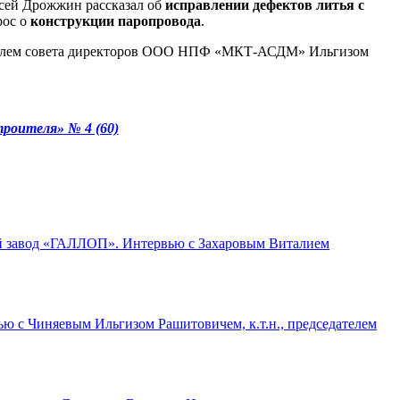
ксей Дрожжин рассказал об
исправлении дефектов литья с
рос о
конструкции паропровода
.
едателем совета директоров ООО НПФ «МКТ-АСДМ» Ильгизом
роителя» № 4 (60)
 завод «ГАЛЛОП». Интервью с Захаровым Виталием
ю с Чиняевым Ильгизом Рашитовичем, к.т.н., председателем