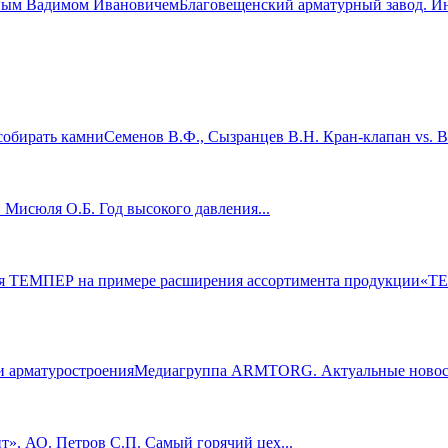
Благовещенский арматурный завод. И
Семенов В.Ф., Сызранцев В.Н. Кран-клапан vs. В
 Мисюля О.Б. Год высокого давления...
«ТЕ
Медиагруппа ARMTORG. Актуальные новости
т», АО. Петров С.П. Самый горячий цех...