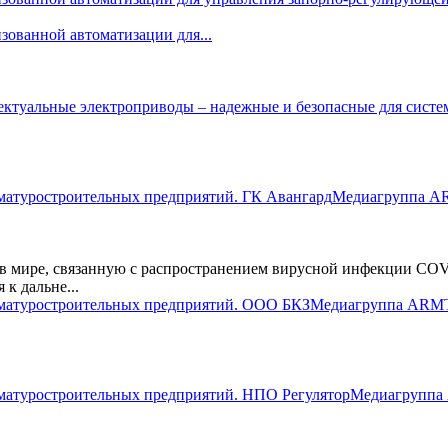
ованной автоматизации для...
Медиагруппа AR
 мире, связанную с распространением вирусной инфекции COVID
к дальне...
Медиагруппа ARMTO
Медиагруппа 