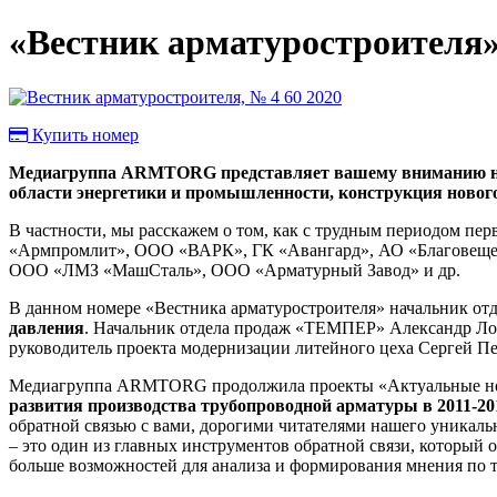
«Вестник арматуростроителя»,
Купить номер
Медиагруппа ARMTORG представляет вашему вниманию нов
области энергетики и промышленности, конструкция новог
В частности, мы расскажем о том, как с трудным периодом пе
«Армпромлит», ООО «ВАРК», ГК «Авангард», АО «Благовещ
ООО «ЛМЗ «МашСталь», ООО «Арматурный Завод» и др.
В данном номере «Вестника арматуростроителя» начальник отд
давления
. Начальник отдела продаж «ТЕМПЕР» Александр Л
руководитель проекта модернизации литейного цеха Сергей П
Медиагруппа ARMTORG продолжила проекты «Актуальные нов
развития производства трубопроводной арматуры в 2011-201
обратной связью с вами, дорогими читателями нашего уникальн
– это один из главных инструментов обратной связи, который 
больше возможностей для анализа и формирования мнения по т