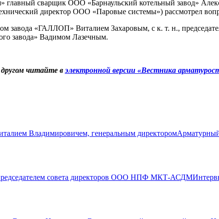
ля» главный сварщик ООО «Барнаульский котельный завод» Але
(технический директор ООО «Паровые системы») рассмотрел воп
ором завода «ГАЛЛОП» Виталием Захаровым, с к. т. н., предс
ого завода» Вадимом Лазечным.
 другом читайте в
электронной версии «Вестника арматурост
Арматурный
Интервь