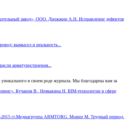
котельный завод», ООО. Дрожжин А.Н. Исправление дефектов
овод: вымысел и реальность...
сли арматуростроения...
 уникального в своем роде журнала. Мы благодарны вам за
инг». Кучанов В., Немыкина Н. BIM-технологии в сфере
Медиагруппа ARMTORG. Мориц М. Трудный период.