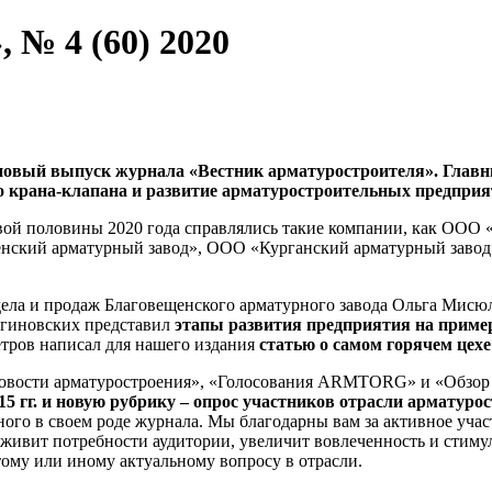
 № 4 (60) 2020
ый выпуск журнала «Вестник арматуростроителя». Главным
о крана-клапана и развитие арматуростроительных предприя
рвой половины 2020 года справлялись такие компании, как ООО
енский арматурный завод», ООО «Курганский арматурный з
ела и продаж Благовещенского арматурного завода Ольга Мисюл
огиновских представил
этапы развития предприятия на приме
етров написал для нашего издания
статью о самом горячем цехе
ости арматуростроения», «Голосования ARMTORG» и «Обзор п
5 гг. и новую рубрику – опрос участников отрасли арматуро
ого в своем роде журнала. Мы благодарны вам за активное учас
оживит потребности аудитории, увеличит вовлеченность и стиму
ому или иному актуальному вопросу в отрасли.