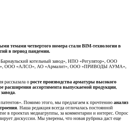
и темами четвертого номера стали BIM-технологии в
тий в период пандемии.
 «Барнаульский котельный завод», НПО «Регулятор», ООО
авод», ООО «АЛСО», АО «Армалит», ООО «ПРИВОДЫ АУМА»,
я рассказала о
росте производства арматуры высокого
ре расширения ассортимента выпускаемой продукции
,
 завода
.
атентов». Помимо этого, мы предлагаем к прочтению
анализ
строения
. Наша редакция всегда отличалась постоянной
тие в проектах медиагруппы, за комментарии и интерес. Опрос
лирует дискуссии. Мы уверены, что новая рубрика даст еще