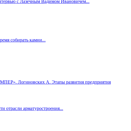
нтервью с Лазечным Вадимом Ивановичем...
ремя собирать камни...
МПЕР». Логиновских А. Этапы развития предприятия
 отрасли арматуростроения...