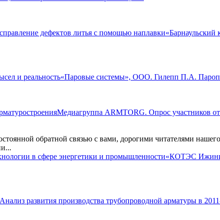
«Барнаульский 
«Паровые системы», ООО. Гилепп П.А. Паропр
Медиагруппа ARMTORG. Опрос участников отра
остоянной обратной связью с вами, дорогими читателями нашего
и...
«КОТЭС Ижинир