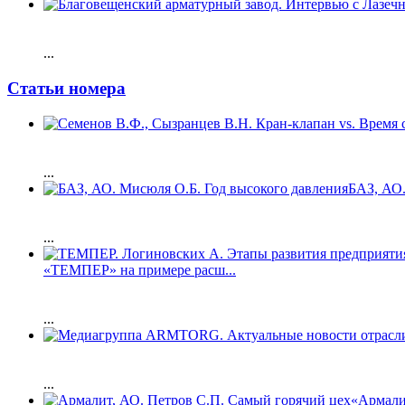
...
Статьи номера
...
БАЗ, АО.
...
«ТЕМПЕР» на примере расш...
...
...
«Армали