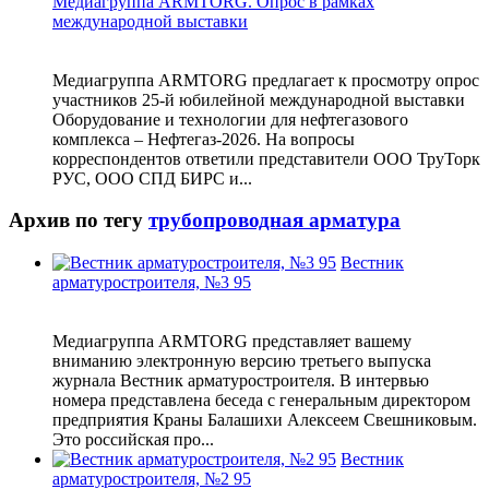
Медиагруппа ARMTORG. Опрос в рамках
международной выставки
Медиагруппа ARMTORG предлагает к просмотру опрос
участников 25-й юбилейной международной выставки
Оборудование и технологии для нефтегазового
комплекса – Нефтегаз-2026. На вопросы
корреспондентов ответили представители ООО ТруТорк
РУС, ООО СПД БИРС и...
Архив по тегу
трубопроводная арматура
Вестник
арматуростроителя, №3 95
Медиагруппа ARMTORG представляет вашему
вниманию электронную версию третьего выпуска
журнала Вестник арматуростроителя. В интервью
номера представлена беседа с генеральным директором
предприятия Краны Балашихи Алексеем Свешниковым.
Это российская про...
Вестник
арматуростроителя, №2 95