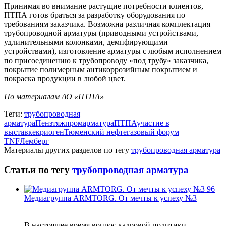
Принимая во внимание растущие потребности клиентов,
ПТПА готов браться за разработку оборудования по
требованиям заказчика. Возможна различная комплектация
трубопроводной арматуры (приводными устройствами,
удлинительными колонками, демпфирующими
устройствами), изготовление арматуры с любым исполнением
по присоединению к трубопроводу «под трубу» заказчика,
покрытие полимерным антикоррозийным покрытием и
покраска продукции в любой цвет.
По материалам АО «ПТПА»
Теги:
трубопроводная
арматура
Пензтяжпромарматура
ПТПА
участие в
выставке
криоген
Тюменский нефтегазовый форум
TNF
Лемберг
Материалы других разделов по тегу
трубопроводная арматура
Статьи по тегу
трубопроводная арматура
Медиагруппа ARMTORG. От мечты к успеху №3
В настоящее время вопрос кадровой политики,