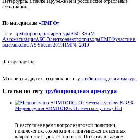
Петербурга, а также зарубежные и российские отраслевые
ассоциации.
По материалам
«ПМГФ»
Теги:
трубопроводная арматура
АБС ЗЭиМ
Автоматизация
АБС Электро
электроприводы
ПМГФ
участие в
выставке
InGAS Stream 2019
ПМГФ 2019
Фоторепортаж
Материалы других разделов по тегу
трубопроводная арматура
Статьи по тегу
трубопроводная арматура
Медиагруппа ARMTORG. От мечты к успеху №3
В настоящее время вопрос кадровой политики,
привлечения, сохранения и приумножения ценных
кадров стоит достаточно остро. Поэтому в каждом