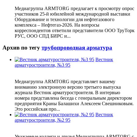
Медиагруппа ARMTORG предлагает к просмотру опрос
участников 25-й юбилейной международной выставки
Оборудование и технологии для нефтегазового
комплекса – Нефтегаз-2026. На вопросы
корреспондентов ответили представители ООО ТруТорк
РУС, ООО СПД БИРС и...
Архив по тегу
трубопроводная арматура
Вестник
арматуростроителя, №3 95
Медиагруппа ARMTORG представляет вашему
вниманию электронную версию третьего выпуска
журнала Вестник арматуростроителя. В интервью
номера представлена беседа с генеральным директором
предприятия Краны Балашихи Алексеем Свешниковым.
Это российская про...
Вестник
арматуростроителя, №2 95
Уважаемые коллеги и друзья Медиагруппа ARMTORG с