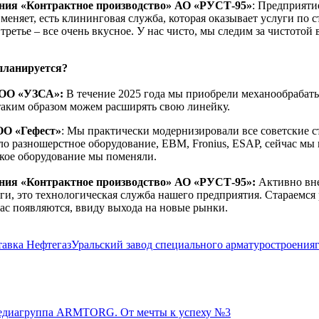
ения «Контрактное производство» АО «РУСТ-95»
: Предприяти
еняет, есть клининговая служба, которая оказывает услуги по 
третье – все очень вкусное. У нас чисто, мы следим за чистотой 
планируется?
ООО «УЗСА»:
В течение 2025 года мы приобрели механообрабат
таким образом можем расширять свою линейку.
ОО «Гефест»
: Мы практически модернизировали все советские с
было разношерстное оборудование, ЕВМ, Fronius, ESAP, сейчас 
кое оборудование мы поменяли.
ения «Контрактное производство» АО «РУСТ-95»:
Активно вне
леги, это технологическая служба нашего предприятия. Стараемс
ас появляются, ввиду выхода на новые рынки.
тавка Нефтегаз
Уральский завод специального арматуростроения
диагруппа ARMTORG. От мечты к успеху №3