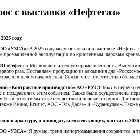
с с выставки «Нефтегаз»
025 году.
ООО «УЗСА»:
В 2025 году мы участвовали в выставке «Нефтегаз
ты промышленной эксплуатации по криогенным шаровым кранам
ОО «Гефест»:
Мы вошли в атомную промышленность. Выпустили 
рвого раза. Поставляем продукцию из алюминия для «Роскосмоса»
трасли в целом начался спад. Связан он с тем, что стало больш
ения «Контрактное производство» АО «РУСТ-95»:
В первую оч
ас и поздравили с этим событием. Также были осуществлены пе
ам безопасности мы тоже осуществили первые отгрузки. Двигаем
 также Индия, Египет, АЭС «Эль-Дабаа» и «Куданкулам». Также
ной арматуре, в приводах, комплектующих, насосах в 2026 
ООО «УЗСА»
: Я думаю, тренд импортозамещения сохранится, а т