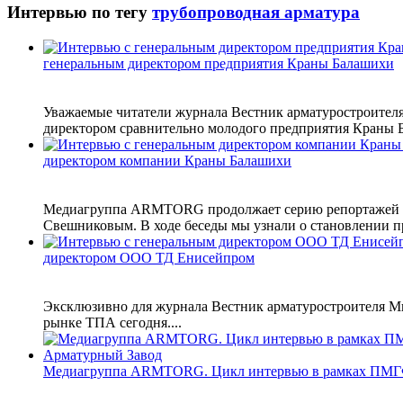
Интервью по тегу
трубопроводная арматура
генеральным директором предприятия Краны Балашихи
Уважаемые читатели журнала Вестник арматуростроителя
директором сравнительно молодого предприятия Краны Б
директором компании Краны Балашихи
Медиагруппа ARMTORG продолжает серию репортажей о 
Свешниковым. В ходе беседы мы узнали о становлении пр
директором ООО ТД Енисейпром
Эксклюзивно для журнала Вестник арматуростроителя М
рынке ТПА сегодня....
Медиагруппа ARMTORG. Цикл интервью в рамках ПМГ