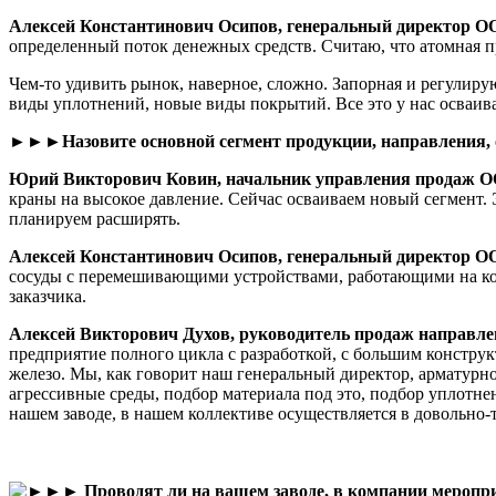
Алексей Константинович Осипов, генеральный директор О
определенный поток денежных средств. Считаю, что атомная 
Чем-то удивить рынок, наверное, сложно. Запорная и регулиру
виды уплотнений, новые виды покрытий. Все это у нас осваива
►►►Назовите основной сегмент продукции, направления, о
Юрий Викторович Ковин, начальник управления продаж 
краны на высокое давление. Сейчас осваиваем новый сегмент.
планируем расширять.
Алексей Константинович Осипов, генеральный директор О
сосуды с перемешивающими устройствами, работающими на кон
заказчика.
Алексей Викторович Духов, руководитель продаж направл
предприятие полного цикла с разработкой, с большим конструк
железо. Мы, как говорит наш генеральный директор, арматурное
агрессивные среды, подбор материала под это, подбор уплотнен
нашем заводе, в нашем коллективе осуществляется в довольно-
►►► Проводят ли на вашем заводе, в компании мероприя