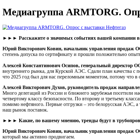
Медиагруппа ARMTORG. Опро
►►► Расскажите о значимых событиях вашей компании в 2
Юрий Викторович Ковин, начальник управления продаж 
степень допуска по сертификату и прошли положительно опы
Алексей Константинович Осипов, генеральный директор О
внутреннего рынка, для Курской АЭС. Сдали план качества с пе
что 2025 год был для нас переломным моментом, потому что в о
Алексей Викторович Духов, руководитель продаж направл
Много делегаций из России и ближнего зарубежья посетили н
четвертому классу безопасности. По второму и третьему класс
помимо нефтяного. Первые отгрузки – это белорусская АЭС, а
наш рынок поставок.
►►► Какие, по вашему мнению, тренды будут в трубопровод
Юрий Викторович Ковин, начальник управления продаж 
который мы активно продвигаем.