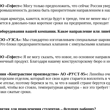
ОО «Гефест»:
Могу только предположить, что сейчас Россия уве
промышленность должна быть приоритетным направлением в наше
ющая арматура, кажется, всегда будут в тренде, тем не менее м
ется в довольно-таки короткие сроки на предприятии, проходит 
борудования вашей компании. Какое направление или линей
ООО «УЗСА»
: Мы стандартно изготавливаем специальные шаров
 Это блоки предохранительных клапанов с импульсными клапана
ОО «Гефест»:
Я не могу сказать, что новое, но основное направл
ечный продукт. Благодаря нашему конструкторскому бюро и ин
ения «Контрактное производство» АО «РУСТ-95»:
Линейка оче
торским отделом, который все свои идеи старается воплотить в 
 ателье, поэтому беремся за то, за что в нашей стране берутся 
ий, чтобы все стояло, температурная арматура – все это требуе
таки сжатые сроки.
тия для привлечения студентов – будущих рабочих?