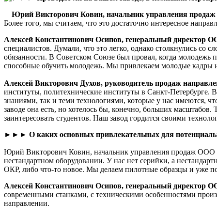
Юрий Викторович Ковин, начальник управления прода
Более того, мы считаем, что это достаточно интересное напра
Алексей Константинович Осипов, генеральный директор О
специалистов. Думали, что это легко, однако столкнулись со 
обязанности. В Советском Союзе был провал, когда молодежь пе
способные обучить молодежь. Мы привлекаем молодые кадры и
Алексей Викторович Духов, руководитель продаж направл
институты, политехнические институты в Санкт-Петербурге. В 
знаниями, так и теми технологиями, которые у нас имеются, ч
заводе она есть, но хотелось бы, конечно, больших масштабов. 
заинтересовать студентов. Наш завод гордится своими техноло
►►► О каких основных привлекательных для потенциальны
Юрий Викторович Ковин, начальник управления продаж ООО «
нестандартном оборудовании. У нас нет серийки, а нестандартн
ОКР, либо что-то новое. Мы делаем пилотные образцы и уже п
Алексей Константинович Осипов, генеральный директор О
современными станками, с техническими особенностями произ
направлении.