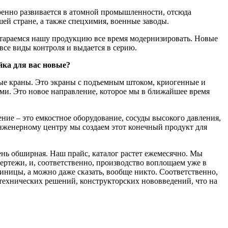
ренно развивается в атомной промышленности, отсюда
й стране, а также спецхимия, военные заводы.
ы стараемся нашу продукцию все время модернизировать. Новые
все виды контроля и выдается в серию.
ка для вас новые?
ые краны. Это экраны с подъемным штоком, криогенные и
ми. Это новое направление, которое мы в ближайшее время
ение – это емкостное оборудование, сосуды высокого давления,
женерному центру мы создаем этот конечный продукт для
нь обширная. Наш прайс, каталог растет ежемесячно. Мы
чертежи, и, соответственно, производство воплощаем уже в
единицы, а можно даже сказать, вообще никто. Соответственно,
т технических решений, конструкторских нововведений, что на