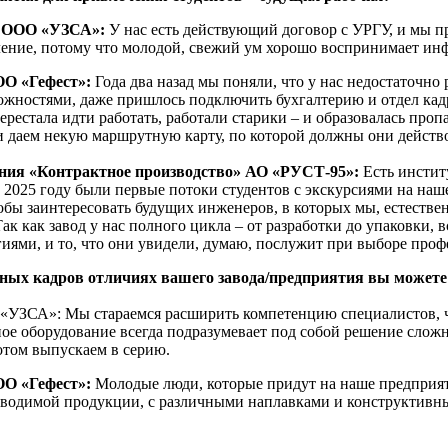
ж ООО «УЗСА»:
У нас есть действующий договор с УРГУ, и мы п
вление, потому что молодой, свежий ум хорошо воспринимает ин
ОО «Гефест»:
Года два назад мы поняли, что у нас недостаточно
сложностями, даже пришлось подключить бухгалтерию и отдел ка
рестала идти работать, работали старики – и образовалась пропа
 даем некую маршрутную карту, по которой должны они действо
ения «Контрактное производство» АО «РУСТ-95»:
Есть инстит
2025 году были первые потоки студентов с экскурсиями на наше
тобы заинтересовать будущих инженеров, в которых мы, естеств
Так как завод у нас полного цикла – от разработки до упаковки, 
гиями, и то, что они увидели, думаю, послужит при выборе проф
х кадров отличиях вашего завода/предприятия вы можете 
УЗСА»: Мы стараемся расширить компетенцию специалистов, ч
ое оборудование всегда подразумевает под собой решение сложны
отом выпускаем в серию.
ОО «Гефест»:
Молодые люди, которые придут на наше предприяти
водимой продукции, с различными наплавками и конструктивны