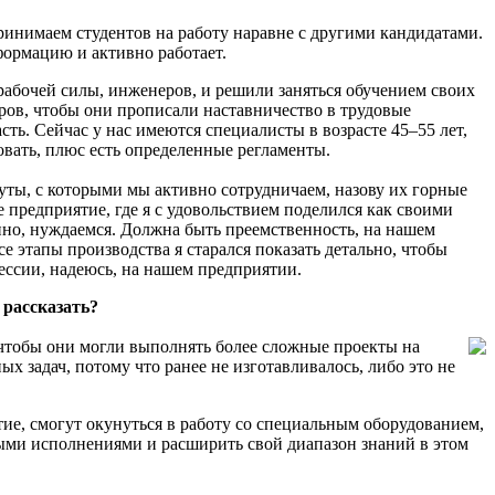
ринимаем студентов на работу наравне с другими кандидатами.
формацию и активно работает.
 рабочей силы, инженеров, и решили заняться обучением своих
дров, чтобы они прописали наставничество в трудовые
сть. Сейчас у нас имеются специалисты в возрасте 45–55 лет,
вать, плюс есть определенные регламенты.
уты, с которыми мы активно сотрудничаем, назову их горные
 предприятие, где я с удовольствием поделился как своими
енно, нуждаемся. Должна быть преемственность, на нашем
все этапы производства я старался показать детально, чтобы
ессии, надеюсь, на нашем предприятии.
рассказать?
тобы они могли выполнять более сложные проекты на
х задач, потому что ранее не изготавливалось, либо это не
е, смогут окунуться в работу со специальным оборудованием,
ми исполнениями и расширить свой диапазон знаний в этом