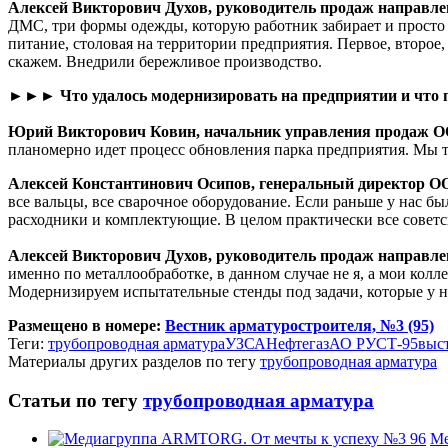
Алексей Викторович Духов, руководитель продаж направл
ДМС, три формы одежды, которую работник забирает и просто м
питание, столовая на территории предприятия. Первое, второе, 
скажем. Внедрили бережливое производство.
►►► Что удалось модернизировать на предприятии и что 
Юрий Викторович Ковин, начальник управления продаж 
планомерно идет процесс обновления парка предприятия. Мы 
Алексей Константинович Осипов, генеральный директор О
все вальцы, все сварочное оборудование. Если раньше у нас 
расходники и комплектующие. В целом практически все советс
Алексей Викторович Духов, руководитель продаж направл
именно по металлообработке, в данном случае не я, а мои кол
Модернизируем испытательные стенды под задачи, которые у н
Размещено в номере:
Вестник арматуростроителя, №3 (95)
Теги:
трубопроводная арматура
УЗСА
Нефтегаз
АО РУСТ-95
выс
Материалы других разделов по тегу
трубопроводная арматура
Статьи по тегу
трубопроводная арматура
Ме