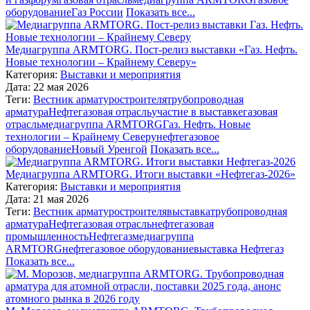
оборудование
Газ России
Показать все...
Медиагруппа ARMTORG. Пост-релиз выставки «Газ. Нефть.
Новые технологии – Крайнему Северу»
Категория:
Выставки и мероприятия
Дата: 22 мая 2026
Теги:
Вестник арматуростроителя
трубопроводная
арматура
Нефтегазовая отрасль
участие в выставке
газовая
отрасль
медиагруппа ARMTORG
Газ. Нефть. Новые
технологии – Крайнему Северу
нефтегазовое
оборудование
Новый Уренгой
Показать все...
Медиагруппа ARMTORG. Итоги выставки «Нефтегаз-2026»
Категория:
Выставки и мероприятия
Дата: 21 мая 2026
Теги:
Вестник арматуростроителя
выставка
трубопроводная
арматура
Нефтегазовая отрасль
нефтегазовая
промышленность
Нефтегаз
медиагруппа
ARMTORG
нефтегазовое оборудование
выставка Нефтегаз
Показать все...