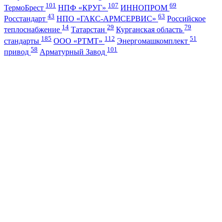
101
107
69
ТермоБрест
НПФ «КРУГ»
ИННОПРОМ
43
63
Росстандарт
НПО «ГАКС-АРМСЕРВИС»
Российское
14
29
79
теплоснабжение
Татарстан
Курганская область
185
112
51
стандарты
ООО «РТМТ»
Энергомашкомплект
58
101
привод
Арматурный Завод