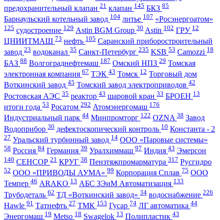
21
145
85
предохранительный клапан
клапан
БКЗ
104
107
Барнаульский котельный завод
литье
«Росэнергоатом»
125
129
30
102
12
судостроение
Astin BGM Group
Astin
ГРУ
73
105
ЦНИИТМАШ
нефть
Саранский приборостроительный
23
35
235
53
18
завод
водоканал
Санкт-Петербург
KSB
Camozzi
88
187
29
БАЗ
Волгограднефтемаш
Омский НПЗ
Томская
67
43
12
электронная компания
ТЭК
Томск
Торговый дом
45
42
Воткинский завод
Томский завод электроприводов
35
43
33
13
Ростовская АЭС
реактор
шаровой кран
БРОЕН
53
292
176
итоги года
Росатом
Атомэнергомаш
44
122
38
Индустриальный парк
Минпромторг
OZNA
Завод
30
10
Водоприбор
дефектоскопический контроль
Константа - 2
27
14
Уральский турбинный завод
ООО «Паровые системы»
58
84
39
97
43
Россия
Германия
Уралхиммаш
Индия
Эмерсон
140
21
38
317
СЕНСОР
КРУГ
Пензтяжпромарматура
Русгидро
52
99
75
ООО «ПРИВОДЫ АУМА»
Корпорация Сплав
ООО
46
13
133
Темпер
ARAKO
АБС ЗЭиМ Автоматизация
62
34
226
Трубодеталь
ТД «Воткинский завод»
водоснабжение
91
27
153
74
44
Hawle
Татнефть
ТМК
Гусар
ЛГ автоматика
19
18
13
43
Энергомаш
Metso
Swagelok
Полипластик