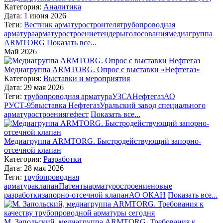
Категория:
Аналитика
Дата: 1 июня 2026
Теги:
Вестник арматуростроителя
трубопроводная
арматура
арматуростроение
тендеры
голосования
медиагруппа
ARMTORG
Показать все...
Май 2026
Медиагруппа ARMTORG. Опрос с выставки «Нефтегаз»
Категория:
Выставки и мероприятия
Дата: 29 мая 2026
Теги:
трубопроводная арматура
УЗСА
Нефтегаз
АО
РУСТ-95
выставка Нефтегаз
Уральский завод специального
арматуростроения
гефест
Показать все...
Медиагруппа ARMTORG. Быстродействующий запорно-
отсечной клапан
Категория:
Разработки
Дата: 28 мая 2026
Теги:
трубопроводная
арматура
клапан
Патенты
арматуростроение
новые
разработки
запорно-отсечной клапан
АО ОКАН
Показать все...
М. Запольский, медиагруппа ARMTORG. Требования к