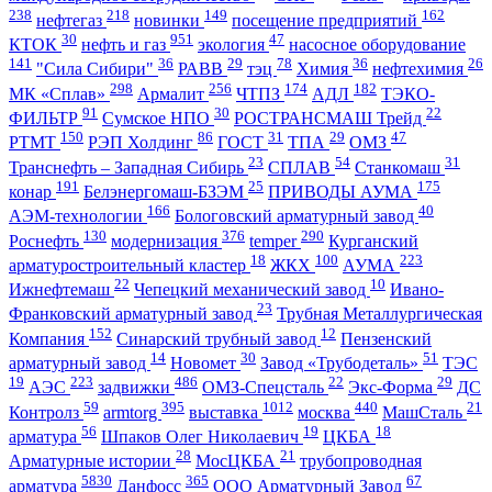
238
218
149
162
нефтегаз
новинки
посещение предприятий
30
951
47
КТОК
нефть и газ
экология
насосное оборудование
141
36
29
78
36
26
"Сила Сибири"
РАВВ
тэц
Химия
нефтехимия
298
256
174
182
МК «Сплав»
Армалит
ЧТПЗ
АДЛ
ТЭКО-
91
30
22
ФИЛЬТР
Сумское НПО
РОСТРАНСМАШ Трейд
150
86
31
29
47
РТМТ
РЭП Холдинг
ГОСТ
ТПА
ОМЗ
23
54
31
Транснефть – Западная Сибирь
СПЛАВ
Станкомаш
191
25
175
конар
Белэнергомаш-БЗЭМ
ПРИВОДЫ АУМА
166
40
АЭМ-технологии
Бологовский арматурный завод
130
376
290
Роснефть
модернизация
temper
Курганский
18
100
223
арматуростроительный кластер
ЖКХ
АУМА
22
10
Ижнефтемаш
Чепецкий механический завод
Ивано-
23
Франковский арматурный завод
Трубная Металлургическая
152
12
Компания
Синарский трубный завод
Пензенский
14
30
51
арматурный завод
Новомет
Завод «Трубодеталь»
ТЭС
19
223
486
22
29
АЭС
задвижки
ОМЗ-Спецсталь
Экс-Форма
ДС
59
395
1012
440
21
Контролз
armtorg
выставка
москва
МашСталь
56
19
18
арматура
Шпаков Олег Николаевич
ЦКБА
28
21
Арматурные истории
МосЦКБА
трубопроводная
5830
365
67
арматура
Данфосс
ООО Арматурный Завод