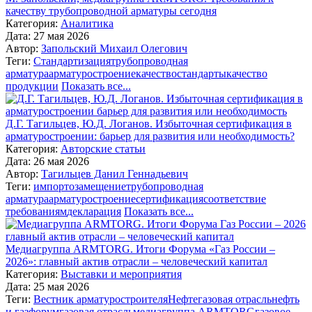
качеству трубопроводной арматуры сегодня
Категория:
Аналитика
Дата: 27 мая 2026
Автор:
Запольский Михаил Олегович
Теги:
Стандартизация
трубопроводная
арматура
арматуростроение
качество
стандарты
качество
продукции
Показать все...
Д.Г. Тагильцев, Ю.Д. Логанов. Избыточная сертификация в
арматуростроении: барьер для развития или необходимость?
Категория:
Авторские статьи
Дата: 26 мая 2026
Автор:
Тагильцев Данил Геннадьевич
Теги:
импортозамещение
трубопроводная
арматура
арматуростроение
сертификация
соответствие
требованиям
декларация
Показать все...
Медиагруппа ARMTORG. Итоги Форума «Газ России –
2026»: главный актив отрасли – человеческий капитал
Категория:
Выставки и мероприятия
Дата: 25 мая 2026
Теги:
Вестник арматуростроителя
Нефтегазовая отрасль
нефть
и газ
форум
газовая отрасль
медиагруппа ARMTORG
газовое