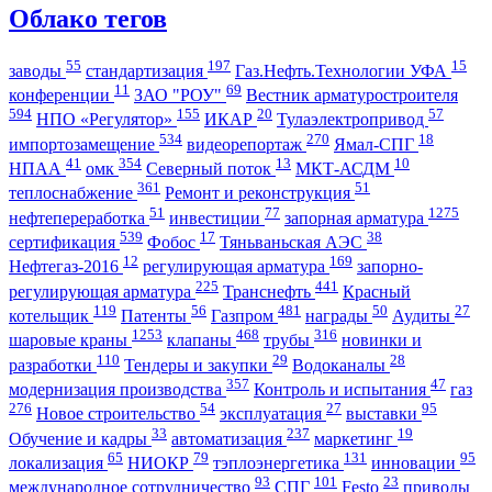
Облако тегов
55
197
15
заводы
стандартизация
Газ.Нефть.Технологии УФА
11
69
конференции
ЗАО "РОУ"
Вестник арматуростроителя
594
155
20
57
НПО «Регулятор»
ИКАР
Тулаэлектропривод
534
270
18
импортозамещение
видеорепортаж
Ямал-СПГ
41
354
13
10
НПАА
омк
Северный поток
МКТ-АСДМ
361
51
теплоснабжение
Ремонт и реконструкция
51
77
1275
нефтепереработка
инвестиции
запорная арматура
539
17
38
сертификация
Фобос
Тяньваньская АЭС
12
169
Нефтегаз-2016
регулирующая арматура
запорно-
225
441
регулирующая арматура
Транснефть
Красный
119
56
481
50
27
котельщик
Патенты
Газпром
награды
Аудиты
1253
468
316
шаровые краны
клапаны
трубы
новинки и
110
29
28
разработки
Тендеры и закупки
Водоканалы
357
47
модернизация производства
Контроль и испытания
газ
276
54
27
95
Новое строительство
эксплуатация
выставки
33
237
19
Обучение и кадры
автоматизация
маркетинг
65
79
131
95
локализация
НИОКР
тэплоэнергетика
инновации
93
101
23
международное сотрудничество
СПГ
Festo
приводы