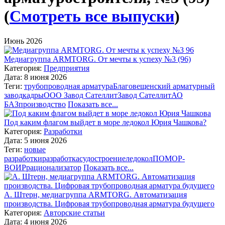
(
Смотреть все выпуски
)
Июнь 2026
Медиагруппа ARMTORG. От мечты к успеху №3 (96)
Категория:
Предприятия
Дата: 8 июня 2026
Теги:
трубопроводная арматура
Благовещенский арматурный
завод
кадры
ООО Завод Сателлит
Завод Сателлит
АО
БАЗ
производство
Показать все...
Под каким флагом выйдет в море ледокол Юрия Чашкова?
Категория:
Разработки
Дата: 5 июня 2026
Теги:
новые
разработки
разработка
судостроение
ледокол
ПОМОР-
ВОИР
рационализатор
Показать все...
А. Штерн, медиагруппа ARMTORG. Автоматизация
производства. Цифровая трубопроводная арматура будущего
Категория:
Авторские статьи
Дата: 4 июня 2026