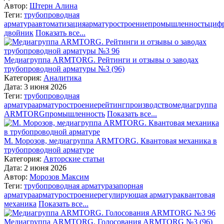
Автор:
Штерн Алина
Теги:
трубопроводная
арматура
автоматизация
арматуростроение
промышленность
циф
двойник
Показать все...
Медиагруппа ARMTORG. Рейтинги и отзывы о заводах
трубопроводной арматуры №3 (96)
Категория:
Аналитика
Дата: 3 июня 2026
Теги:
трубопроводная
арматура
арматуростроение
рейтинг
производство
медиагруппа
ARMTORG
промышленность
Показать все...
М. Морозов, медиагруппа ARMTORG. Квантовая механика в
трубопроводной арматуре
Категория:
Авторские статьи
Дата: 2 июня 2026
Автор:
Морозов Максим
Теги:
трубопроводная арматура
запорная
арматура
арматуростроение
регулирующая арматура
квантовая
механика
Показать все...
Медиагруппа ARMTORG. Голосования ARMTORG №3 (96)