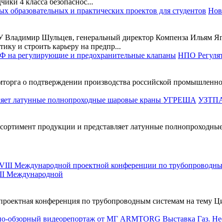
ики 4 класса безопаснос...
Нов
У Владимир Шульцев, генеральный директор Компенза Ильям Яг
ику и строить карьеру на предпр...
НПО Регулят
торга о подтверждении производства российской промышленно
УЗТПА 
ссортимент продукции и представляет латунные полнопроходны
II Международной
я проектная конференция по трубопроводным системам на тем
Выставка Газ. Н