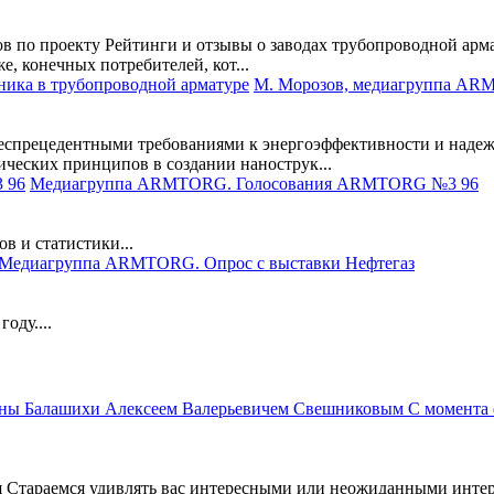
в по проекту Рейтинги и отзывы о заводах трубопроводной арм
, конечных потребителей, кот...
М. Морозов, медиагруппа ARM
еспрецедентными требованиями к энергоэффективности и надеж
ческих принципов в создании нанострук...
Медиагруппа ARMTORG. Голосования ARMTORG №3 96
в и статистики...
Медиагруппа ARMTORG. Опрос с выставки Нефтегаз
оду....
 Стараемся удивлять вас интересными или неожиданными интер