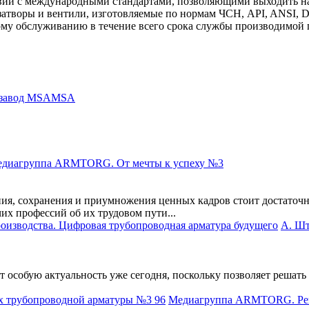
твии с международными стандартами, позволяющими выходить 
затворы и вентили, изготовляемые по нормам ЧСН, API, ANSI, D
му обслуживанию в течение всего срока службы производимой п
завод MSA
MSA
диагруппа ARMTORG. От мечты к успеху №3
ния, сохранения и приумножения ценных кадров стоит достаточн
их профессий об их трудовом пути...
А. Шт
 особую актуальность уже сегодня, поскольку позволяет решать
Медиагруппа ARMTORG. Рейт