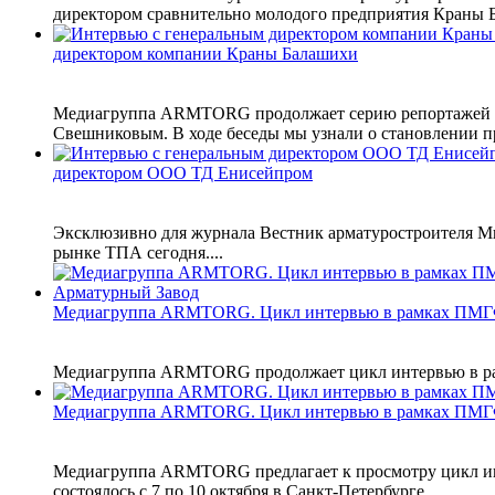
директором сравнительно молодого предприятия Краны Б
директором компании Краны Балашихи
Медиагруппа ARMTORG продолжает серию репортажей о 
Свешниковым. В ходе беседы мы узнали о становлении пр
директором ООО ТД Енисейпром
Эксклюзивно для журнала Вестник арматуростроителя М
рынке ТПА сегодня....
Медиагруппа ARMTORG. Цикл интервью в рамках ПМГ
Медиагруппа ARMTORG продолжает цикл интервью в рамка
Медиагруппа ARMTORG. Цикл интервью в рамках ПМГ
Медиагруппа ARMTORG предлагает к просмотру цикл инт
состоялось с 7 по 10 октября в Санкт-Петербурге....