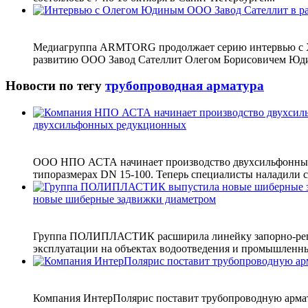
Медиагруппа ARMTORG продолжает серию интервью с XIV
развитию ООО Завод Сателлит Олегом Борисовичем Юди
Новости по тегу
трубопроводная арматура
двухсильфонных редукционных
ООО НПО АСТА начинает производство двухсильфонных 
типоразмерах DN 15-100. Теперь специалисты наладили с
новые шиберные задвижки диаметром
Группа ПОЛИПЛАСТИК расширила линейку запорно-регул
эксплуатации на объектах водоотведения и промышленных
Компания ИнтерПолярис поставит трубопроводную арматур