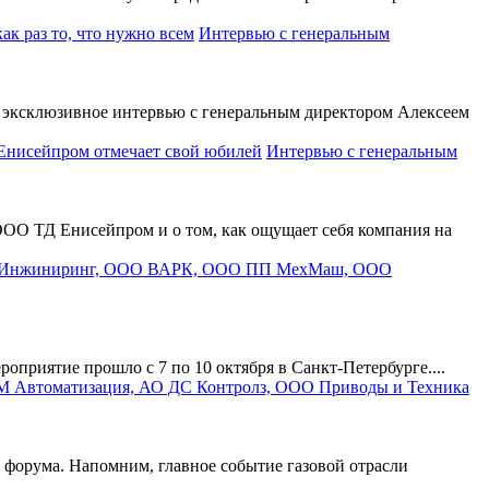
Интервью с генеральным
эксклюзивное интервью с генеральным директором Алексеем
Интервью с генеральным
ОО ТД Енисейпром и о том, как ощущает себя компания на
риятие прошло с 7 по 10 октября в Санкт-Петербурге....
форума. Напомним, главное событие газовой отрасли