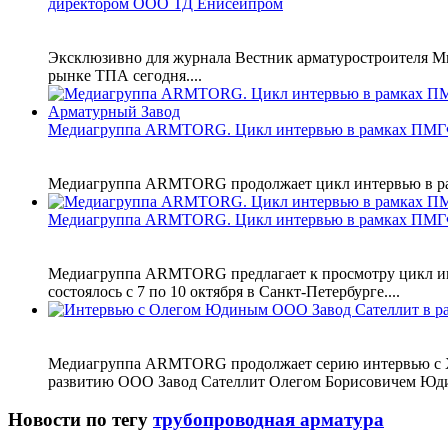
директором ООО ТД Енисейпром
Эксклюзивно для журнала Вестник арматуростроителя М
рынке ТПА сегодня....
Медиагруппа ARMTORG. Цикл интервью в рамках ПМГ
Медиагруппа ARMTORG продолжает цикл интервью в рамка
Медиагруппа ARMTORG. Цикл интервью в рамках ПМГ
Медиагруппа ARMTORG предлагает к просмотру цикл инт
состоялось с 7 по 10 октября в Санкт-Петербурге....
Медиагруппа ARMTORG продолжает серию интервью с XIV
развитию ООО Завод Сателлит Олегом Борисовичем Юди
Новости по тегу
трубопроводная арматура