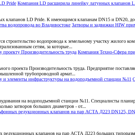
Компания LD расширила линейку латунных клапанов 
ых клапанов LD Pride. К имеющимся клапанам DN15 и DN20, до
Затворы и задвижки HIW при
я строительство водопровода к земельному участку жилого ком
рализованным сетям, за которые...
Компания Техно-Сфера при
ного проекта Производительность труда. Предприятие поставля
мышленной трубопроводной армат...
С
рудования на водоподъемной станции №11. Специалисты плани
олько затворов больших диаметров - от...
редукционных клапанов на пар АСТА Д223 больших типоразмер