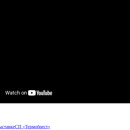
ыставке
СП «Термобрест»