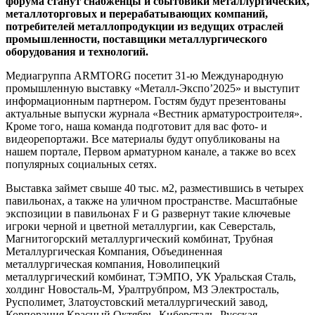
форума станут снабженцы и сбытовики металлургических,
металлоторговых и перерабатывающих компаний,
потребителей металлопродукции из ведущих отраслей
промышленности, поставщики металлургического
оборудования и технологий.
Медиагруппа ARMTORG посетит 31-ю Международную
промышленную выставку «Металл-Экспо’2025» и выступит
информационным партнером. Гостям будут презентованы
актуальные выпуски журнала «Вестник арматуростроителя».
Кроме того, наша команда подготовит для вас фото- и
видеорепортажи. Все материалы будут опубликованы на
нашем портале, Первом арматурном канале, а также во всех
популярных социальных сетях.
Выставка займет свыше 40 тыс. м2, разместившись в четырех
павильонах, а также на уличном пространстве. Масштабные
экспозиции в павильонах F и G развернут такие ключевые
игроки черной и цветной металлургии, как Северсталь,
Магнитогорский металлургический комбинат, Трубная
Металлургическая Компания, Объединенная
металлургическая компания, Новолипецкий
металлургический комбинат, ТЭМПО, УК Уральская Сталь,
холдинг Новосталь-М, Уралтрубпром, МЗ Электросталь,
Русполимет, Златоустовский металлургический завод,
Корпорация Красный Октябрь, Киберсталь, Русская