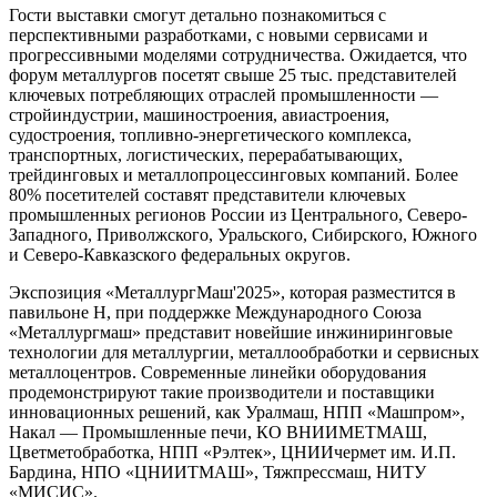
Гости выставки смогут детально познакомиться с
перспективными разработками, с новыми сервисами и
прогрессивными моделями сотрудничества. Ожидается, что
форум металлургов посетят свыше 25 тыс. представителей
ключевых потребляющих отраслей промышленности —
стройиндустрии, машиностроения, авиастроения,
судостроения, топливно-энергетического комплекса,
транспортных, логистических, перерабатывающих,
трейдинговых и металлопроцессинговых компаний. Более
80% посетителей составят представители ключевых
промышленных регионов России из Центрального, Северо-
Западного, Приволжского, Уральского, Сибирского, Южного
и Северо-Кавказского федеральных округов.
Экспозиция «МеталлургМаш'2025», которая разместится в
павильоне H, при поддержке Международного Союза
«Металлургмаш» представит новейшие инжиниринговые
технологии для металлургии, металлообработки и сервисных
металлоцентров. Современные линейки оборудования
продемонстрируют такие производители и поставщики
инновационных решений, как Уралмаш, НПП «Машпром»,
Накал — Промышленные печи, КО ВНИИМЕТМАШ,
Цветметобработка, НПП «Рэлтек», ЦНИИчермет им. И.П.
Бардина, НПО «ЦНИИТМАШ», Тяжпрессмаш, НИТУ
«МИСИС».