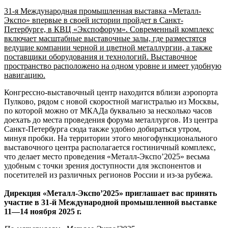
31-я Международная промышленная выставка «Металл-
Экспо» впервые в своей истории пройдет в Санкт-
Петербурге, в КВЦ «Экспофорум». Современный комплекс
включает масштабные выставочные залы, где разместятся
ведущие компании черной и цветной металлургии, а также
поставщики оборудования и технологий. Выставочное
пространство расположено на одном уровне и имеет удобную
навигацию.
Конгрессно-выставочный центр находится вблизи аэропорта
Пулково, рядом с новой скоростной магистралью из Москвы,
по которой можно от МКАДа буквально за несколько часов
доехать до места проведения форума металлургов. Из центра
Санкт-Петербурга сюда также удобно добираться утром,
минуя пробки. На территории этого многофункционального
выставочного центра располагается гостиничный комплекс,
что делает место проведения «Металл-Экспо’2025» весьма
удобным с точки зрения доступности для экспонентов и
посетителей из различных регионов России и из-за рубежа.
Дирекция «Металл-Экспо’2025» приглашает вас принять
участие в 31-й Международной промышленной выставке
11—14 ноября 2025 г.