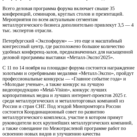
Всего деловая программа форума включает свыше 35
конференций, семинаров, круглых столов и презентаций.
Мероприятия по всем актуальным сегментам
металлургического бизнеса дополнительно привлекут 3,5 — 4
тыс. экспертов отрасли.
Петербургский «Экспофорум» — это еще и масштабный
конгрессный центр, где расположено большое количество
удобных конференц-залов, предназначенных для насыщенной
деловой программы выставки «Металл-Экспо'2025».
С 11 по 14 ноября на площадке форума состоится награждение
золотыми и серебряными медалями «Металл-Экспо», пройдут
профессиональные конкурсы — «Главное событие года» и
«Молодые ученые», а также конкурс на лучшую
видеопродукцию «Metal-Vision», конкурс лучших
корпоративных медиа и лучших интернет-проектов 2025 г.
среди металлургических и металлоторговых компаний из
России и стран СНГ. Под эгидой Минпромторга России
состоится Координационный совет по развитию
металлургического комплекса, участие в котором примут
руководители всех крупнейших металлургических компаний,
а также совещание по Межотраслевой программе работ по
освоению новых видов и улучшению качества