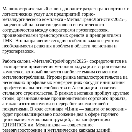
Машиностроительный салон дополнит раздел транспортных и
логистических услуг для предприятий горно-
металлургического комплекса «МеталлТрансЛогистик'2025»,
нацеленный на развитие делового и технического
сотрудничества между операторами грузоперевозок,
производителями транспортных средств и предприятиями
ГМК. Это направление сегодня особенно важно с учетом
необходимости решения проблем в области логистики и
грузоперевозок.
Работа салона «МеталлСтройФорум'2025» сосредоточится на
расширении применения металлопродукции в строительном
комплексе, который является наиболее емким сегментом
металлопотребления. Игроки рынка металлостроительства на
нескольких профильных конференциях обсудят инициативы
профессионального сообщества и Ассоциации развития
стального строительства. В рамках выставки пройдут круглые
столы, организованные производителями сортового проката,
а также изготовителями и переработчиками сталей с
покрытиями. В ходе семинара «Цинк — защита от коррозии»
будет проанализировано положение дел в сфере горячего
цинкования металлоконструкций, а на конференциях
ЦНИИПСК им. Мельникова — современное
резервуаростроение и металлические каркасы зданий.