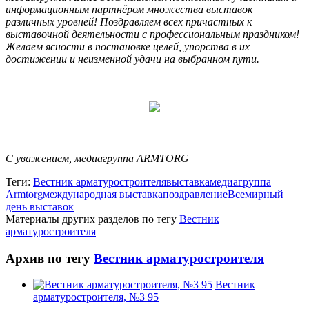
информационным партнёром множества выставок
различных уровней! Поздравляем всех причастных к
выставочной деятельности с профессиональным праздником!
Желаем ясности в постановке целей, упорства в их
достижении и неизменной удачи на выбранном пути.
С уважением, медиагруппа ARMTORG
Теги:
Вестник арматуростроителя
выставка
медиагруппа
Armtorg
международная выставка
поздравление
Всемирный
день выставок
Материалы других разделов по тегу
Вестник
арматуростроителя
Архив по тегу
Вестник арматуростроителя
Вестник
арматуростроителя, №3 95