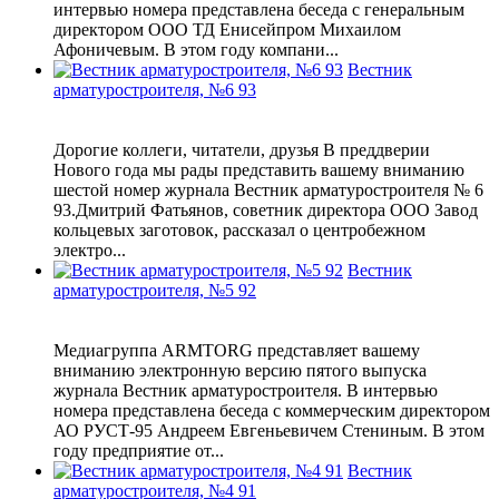
интервью номера представлена беседа с генеральным
директором ООО ТД Енисейпром Михаилом
Афоничевым. В этом году компани...
Вестник
арматуростроителя, №6 93
Дорогие коллеги, читатели, друзья В преддверии
Нового года мы рады представить вашему вниманию
шестой номер журнала Вестник арматуростроителя № 6
93.Дмитрий Фатьянов, советник директора ООО Завод
кольцевых заготовок, рассказал о центробежном
электро...
Вестник
арматуростроителя, №5 92
Медиагруппа ARMTORG представляет вашему
вниманию электронную версию пятого выпуска
журнала Вестник арматуростроителя. В интервью
номера представлена беседа с коммерческим директором
АО РУСТ-95 Андреем Евгеньевичем Стениным. В этом
году предприятие от...
Вестник
арматуростроителя, №4 91