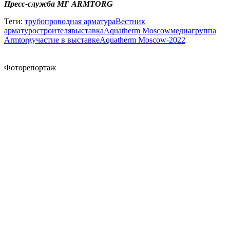
Пресс-служба МГ ARMTORG
Теги:
трубопроводная арматура
Вестник
арматуростроителя
выставка
Aquatherm Moscow
медиагруппа
Armtorg
участие в выставке
Aquatherm Moscow-2022
Фоторепортаж