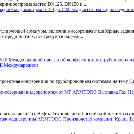
ерийное производство DN125, DN150 и ...
ирующей арматуры, включив в ассортимент шиберные задвижки 
 предприятиях, где требуется надежн...
II Международной
я проектная конференция по трубопроводным системам на тем
Выставка Газ. Н
дная выставка Газ. Нефть. Технологии и Российский нефтегазохи
Производство компании Краны 