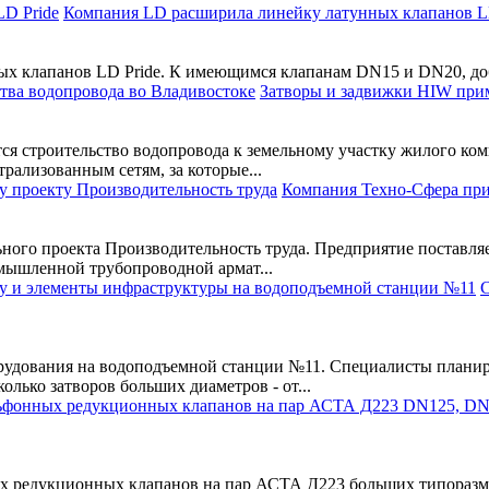
Компания LD расширила линейку латунных клапанов 
ых клапанов LD Pride. К имеющимся клапанам DN15 и DN20, до
Затворы и задвижки HIW при
я строительство водопровода к земельному участку жилого ком
рализованным сетям, за которые...
Компания Техно-Сфера при
ного проекта Производительность труда. Предприятие поставля
мышленной трубопроводной армат...
С
рудования на водоподъемной станции №11. Специалисты плани
олько затворов больших диаметров - от...
редукционных клапанов на пар АСТА Д223 больших типоразмер