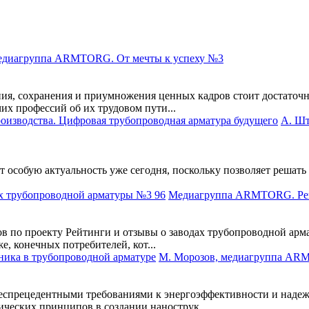
диагруппа ARMTORG. От мечты к успеху №3
ния, сохранения и приумножения ценных кадров стоит достаточн
их профессий об их трудовом пути...
А. Шт
 особую актуальность уже сегодня, поскольку позволяет решать
Медиагруппа ARMTORG. Рейт
в по проекту Рейтинги и отзывы о заводах трубопроводной арм
, конечных потребителей, кот...
М. Морозов, медиагруппа ARM
еспрецедентными требованиями к энергоэффективности и надеж
ческих принципов в создании нанострук...