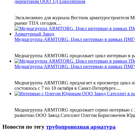
директором ООО ТД Енисейпром
Эксклюзивно для журнала Вестник арматуростроителя М
рынке ТПА сегодня....
Медиагруппа ARMTORG. Цикл интервью в рамках ПМГ
Медиагруппа ARMTORG продолжает цикл интервью в рамка
Медиагруппа ARMTORG. Цикл интервью в рамках ПМГ
Медиагруппа ARMTORG предлагает к просмотру цикл инт
состоялось с 7 по 10 октября в Санкт-Петербурге....
Медиагруппа ARMTORG продолжает серию интервью с XIV
развитию ООО Завод Сателлит Олегом Борисовичем Юди
Новости по тегу
трубопроводная арматура