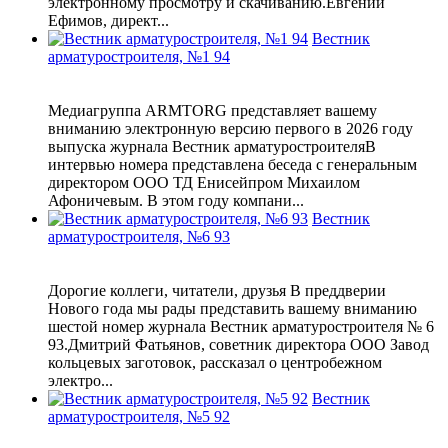
электронному просмотру и скачиванию.Евгений
Ефимов, директ...
Вестник
арматуростроителя, №1 94
Медиагруппа ARMTORG представляет вашему
вниманию электронную версию первого в 2026 году
выпуска журнала Вестник арматуростроителяВ
интервью номера представлена беседа с генеральным
директором ООО ТД Енисейпром Михаилом
Афоничевым. В этом году компани...
Вестник
арматуростроителя, №6 93
Дорогие коллеги, читатели, друзья В преддверии
Нового года мы рады представить вашему вниманию
шестой номер журнала Вестник арматуростроителя № 6
93.Дмитрий Фатьянов, советник директора ООО Завод
кольцевых заготовок, рассказал о центробежном
электро...
Вестник
арматуростроителя, №5 92