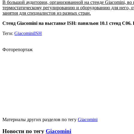
В большой аудитории, организованной на стенде Giacomini, во
термостатическому регулированию и оборудованию для него, о
занятия для специалистов из разных стран.
Стенд Giacomini на выставке ISH: павильон 10.1 стенд C0
Теги:
Giacomini
ISH
Фоторепортаж
Материалы других разделов по тегу
Giacomini
Новости по тегу
Giacomini