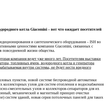
дородного котла Giacomini – вот что ожидает посетителей
ондиционирования и сантехнического оборудования – ISH во
ративными ценностями компании Giacomini, связанных с
 в повседневной жизни общества.
оторая компания ведет уже много лет. Посетителям выставки
тора, топливных ячеек, водородного котла и генератора
рабатываемая внутри системы, не будет нести вредного
пловых пунктов, новой системе беспроводной автоматики
х коллекторных узлов для систем отопления и водоснабжения
осно-смесительных узлов и коллекторов-сепараторов для их
лонный, механический и магнитный принцип очистки
) систем зданий, новая серия потолочных панелей для таких