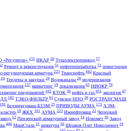
155
20
57
 «Регулятор»
ИКАР
Тулаэлектропривод
62
51
51
Ремонт и реконструкция
нефтепереработка
инвестиции
225
442
но-регулирующая арматура
Транснефть
Красный
110
29
28
Тендеры и закупки
Водоканалы
модернизация
237
19
65
79
томатизация
маркетинг
локализация
НИОКР
162
30
951
47
сещение предприятий
КТОК
нефть и газ
экология
182
91
30
АДЛ
ТЭКО-ФИЛЬТР
Сумское НПО
РОСТРАНСМАШ
191
25
175
Белэнергомаш-БЗЭМ
ПРИВОДЫ АУМА
АЭМ-
18
101
223
22
 кластер
ЖКХ
АУМА
Ижнефтемаш
Чепецкий
12
14
30
 завод
Пензенский арматурный завод
Новомет
Завод
440
21
56
19
ква
МашСталь
арматура
Шпаков Олег Николаевич
21
145
85