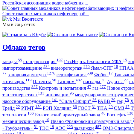
Российская ассоциация водоснабжения ...
Совет главных механиков нефтеперераб...
Мы Вконтакте
Мы в соц. сетях
Облако тегов
55
197
15
заводы
стандартизация
Газ.Нефть.Технологии УФА
ко
534
270
18
импортозамещение
видеорепортаж
Ямал-СПГ
НПА
77
1276
539
17
запорная арматура
сертификация
Фобос
Тяньвань
119
56
482
50
27
котельщик
Патенты
Газпром
награды
Аудиты
ш
357
47
277
производства
Контроль и испытания
газ
Новое строи
131
95
тэплоэнергетика
инновации
международное сотрудниче
141
36
29
78
насосное оборудование
"Сила Сибири"
РАВВ
тэц
Х
22
150
86
31
29
47
Трейд
РТМТ
РЭП Холдинг
ГОСТ
ТПА
ОМЗ
Т
166
40
130
технологии
Бологовский арматурный завод
Роснефть
10
механический завод
Ивано-Франковский арматурный завод
51
19
223
487
«Трубодеталь»
ТЭС
АЭС
задвижки
ОМЗ-Спецста
18
28
21