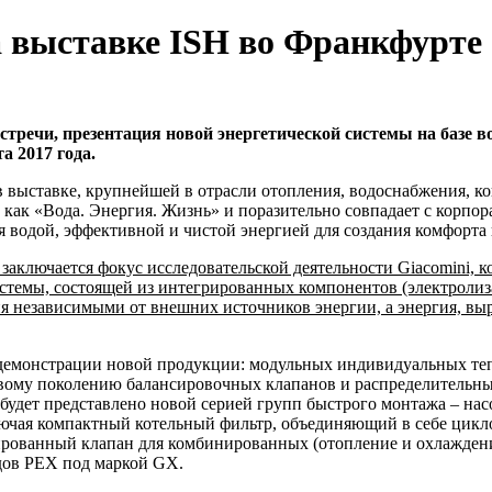
а выставке ISH во Франкфурте
тречи, презентация новой энергетической системы на базе во
а 2017 года.
в выставке, крупнейшей в отрасли отопления, водоснабжения, к
 как «Вода. Энергия. Жизнь» и поразительно совпадает с корпо
я водой, эффективной и чистой энергией для создания комфорта
 заключается фокус исследовательской деятельности Giacomini, к
истемы, состоящей из интегрированных компонентов (электролиза
ния независимыми от внешних источников энергии, а энергия, вы
я демонстрации новой продукции: модульных индивидуальных те
овому поколению балансировочных клапанов и распределительны
будет представлено новой серией групп быстрого монтажа – нас
ючая компактный котельный фильтр, объединяющий в себе цик
рованный клапан для комбинированных (отопление и охлаждение
одов PEX под маркой GX.