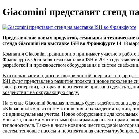
Giacomini представит стенд н
Представление новых продуктов, семинары и технические вс
стенда Giacomini на выставке ISH во Франкфурте 14-18 март
Компания Giacomini традиционно принимает участие в работе 
Франкфурте. Основная тема выставки ISH в 2017 году заявлена
разработкой и производством оборудования и систем снабжени
В использовании одного из видов чистой энергии – водорода –
ISH будет представлено развитие проекта и новое поколение с
электроэнергии), которая в перспективе призвана сделать зда
воздействия на окружающую среду.
На стенде Giacomini большая площадь будет задействована дл
«Klimadomotic» для систем отопления и охлаждения зданий, н
с индивидуальным учетом. Новое оборудование для котельных 
монтажа, новыми магнитными фильтрами-дешламаторами, вкл
теплоносителя. Также в числе новинок шестиходовой моторизи
систем, тепловые насосы и перспективная система трубопров