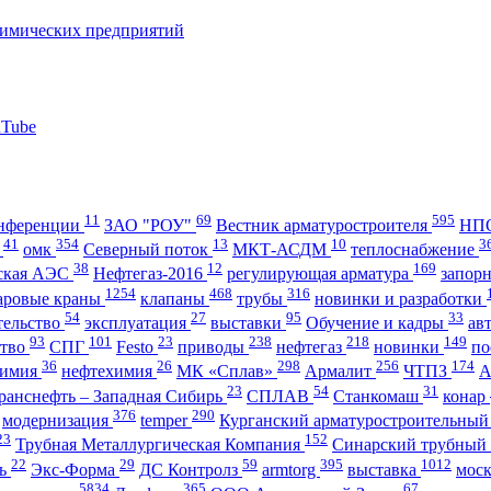
11
69
595
нференции
ЗАО "РОУ"
Вестник арматуростроителя
НПО
41
354
13
10
3
А
омк
Северный поток
МКТ-АСДМ
теплоснабжение
38
12
169
ская АЭС
Нефтегаз-2016
регулирующая арматура
запор
1254
468
316
аровые краны
клапаны
трубы
новинки и разработки
54
27
95
33
тельство
эксплуатация
выставки
Обучение и кадры
ав
93
101
23
238
218
149
ство
СПГ
Festo
приводы
нефтегаз
новинки
по
36
26
298
256
174
имия
нефтехимия
МК «Сплав»
Армалит
ЧТПЗ
23
54
31
ранснефть – Западная Сибирь
СПЛАВ
Станкомаш
конар
376
290
модернизация
temper
Курганский арматуростроительный
23
152
Трубная Металлургическая Компания
Синарский трубный
22
29
59
395
1012
ль
Экс-Форма
ДС Контролз
armtorg
выставка
мос
5834
365
67