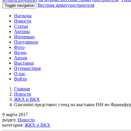
Вестник арматуростроителя
Toggle navigation
Награды
Новости
Статьи
Авторы
Интервью
Популярное
Фото
Видео
Архив
Выставки
Путешествия
О нас
Войти
Главная
Новости
ЖКХ и ВКХ
Giacomini представит стенд на выставке ISH во Франкфу
9 марта 2017
раздел:
Новости
категория:
ЖКХ и ВКХ