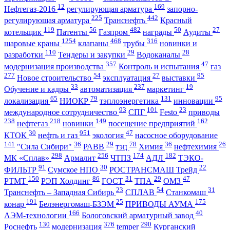
12
169
Нефтегаз-2016
регулирующая арматура
запорно-
225
442
регулирующая арматура
Транснефть
Красный
119
56
482
50
27
котельщик
Патенты
Газпром
награды
Аудиты
1254
468
316
шаровые краны
клапаны
трубы
новинки и
110
29
28
разработки
Тендеры и закупки
Водоканалы
357
47
модернизация производства
Контроль и испытания
газ
277
54
27
95
Новое строительство
эксплуатация
выставки
33
237
19
Обучение и кадры
автоматизация
маркетинг
65
79
131
95
локализация
НИОКР
тэплоэнергетика
инновации
93
101
23
международное сотрудничество
СПГ
Festo
приводы
238
218
149
162
нефтегаз
новинки
посещение предприятий
30
951
47
КТОК
нефть и газ
экология
насосное оборудование
141
36
29
78
36
26
"Сила Сибири"
РАВВ
тэц
Химия
нефтехимия
298
256
174
182
МК «Сплав»
Армалит
ЧТПЗ
АДЛ
ТЭКО-
91
30
22
ФИЛЬТР
Сумское НПО
РОСТРАНСМАШ Трейд
150
86
31
29
47
РТМТ
РЭП Холдинг
ГОСТ
ТПА
ОМЗ
23
54
31
Транснефть – Западная Сибирь
СПЛАВ
Станкомаш
191
25
175
конар
Белэнергомаш-БЗЭМ
ПРИВОДЫ АУМА
166
40
АЭМ-технологии
Бологовский арматурный завод
130
376
290
Роснефть
модернизация
temper
Курганский