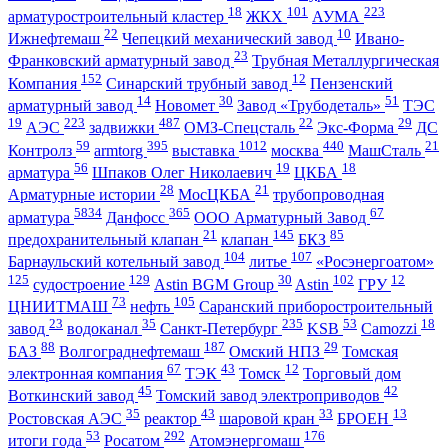
18
101
223
арматуростроительный кластер
ЖКХ
АУМА
22
10
Ижнефтемаш
Чепецкий механический завод
Ивано-
23
Франковский арматурный завод
Трубная Металлургическая
152
12
Компания
Синарский трубный завод
Пензенский
14
30
51
арматурный завод
Новомет
Завод «Трубодеталь»
ТЭС
19
223
487
22
29
АЭС
задвижки
ОМЗ-Спецсталь
Экс-Форма
ДС
59
395
1012
440
21
Контролз
armtorg
выставка
москва
МашСталь
56
19
18
арматура
Шпаков Олег Николаевич
ЦКБА
28
21
Арматурные истории
МосЦКБА
трубопроводная
5834
365
67
арматура
Данфосс
ООО Арматурный Завод
21
145
85
предохранительный клапан
клапан
БКЗ
104
107
Барнаульский котельный завод
литье
«Росэнергоатом»
125
129
30
102
12
судостроение
Astin BGM Group
Astin
ГРУ
73
105
ЦНИИТМАШ
нефть
Саранский приборостроительный
23
35
235
53
18
завод
водоканал
Санкт-Петербург
KSB
Camozzi
88
187
29
БАЗ
Волгограднефтемаш
Омский НПЗ
Томская
67
43
12
электронная компания
ТЭК
Томск
Торговый дом
45
42
Воткинский завод
Томский завод электроприводов
35
43
33
13
Ростовская АЭС
реактор
шаровой кран
БРОЕН
53
292
176
итоги года
Росатом
Атомэнергомаш