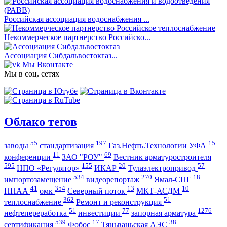
Российская ассоциация водоснабжения ...
Некоммерческое партнерство Российско...
Ассоциация Сибдальвостокгаз...
Мы Вконтакте
Мы в соц. сетях
Облако тегов
55
197
15
заводы
стандартизация
Газ.Нефть.Технологии УФА
11
69
конференции
ЗАО "РОУ"
Вестник арматуростроителя
595
155
20
57
НПО «Регулятор»
ИКАР
Тулаэлектропривод
534
270
18
импортозамещение
видеорепортаж
Ямал-СПГ
41
354
13
10
НПАА
омк
Северный поток
МКТ-АСДМ
362
51
теплоснабжение
Ремонт и реконструкция
51
77
1276
нефтепереработка
инвестиции
запорная арматура
539
17
38
сертификация
Фобос
Тяньваньская АЭС