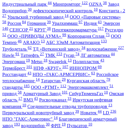
44
122
38
Индустриальный парк
Минпромторг
OZNA
Завод
30
10
Водоприбор
дефектоскопический контроль
Константа - 2
27
14
Уральский турбинный завод
ООО «Паровые системы»
58
84
39
97
43
Россия
Германия
Уралхиммаш
Индия
Эмерсон
140
21
38
317
СЕНСОР
КРУГ
Пензтяжпромарматура
Русгидро
52
99
75
ООО «ПРИВОДЫ АУМА»
Корпорация Сплав
ООО
46
13
133
Темпер
ARAKO
АБС ЗЭиМ Автоматизация
62
34
227
Трубодеталь
ТД «Воткинский завод»
водоснабжение
91
27
153
74
44
Hawle
Татнефть
ТМК
Гусар
ЛГ автоматика
19
18
13
43
Энергомаш
Metso
Swagelok
Полипластик
101
107
69
ТермоБрест
НПФ «КРУГ»
ИННОПРОМ
43
63
Росстандарт
НПО «ГАКС-АРМСЕРВИС»
Российское
14
29
79
теплоснабжение
Татарстан
Курганская область
185
112
51
стандарты
ООО «РТМТ»
Энергомашкомплект
58
101
10
привод
Арматурный Завод
СибурТюменьГаз
Омская
17
43
33
область
ВМЗ
Росводоканал
Иркутская нефтяная
10
13
компания
Соединительные отводы трубопроводов
39
44
236
Первоуральский новотрубный завод
Новатек
LD
14
НПО "ГАКС-Армсервис"
Благовещенский арматурный
193
30
19
10
завод
водоприбор
ФРП
Пульсатор