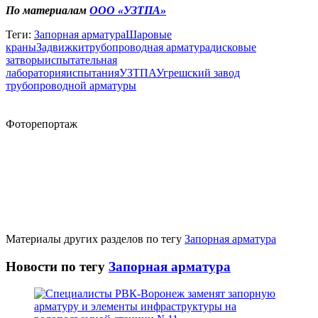
По материалам
ООО «УЗТПА»
Теги:
Запорная арматура
Шаровые
краны
Задвижки
трубопроводная арматура
дисковые
затворы
испытательная
лаборатория
испытания
УЗТПА
Угрешский завод
трубопроводной арматуры
Фоторепортаж
Материалы других разделов по тегу
Запорная арматура
Новости по тегу
Запорная арматура