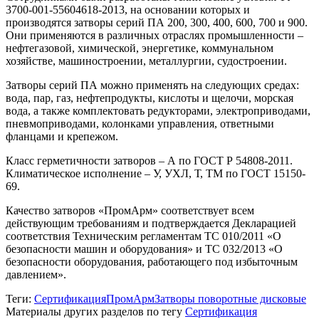
3700-001-55604618-2013, на основании которых и
производятся затворы серий ПА 200, 300, 400, 600, 700 и 900.
Они применяются в различных отраслях промышленности –
нефтегазовой, химической, энергетике, коммунальном
хозяйстве, машиностроении, металлургии, судостроении.
Затворы серий ПА можно применять на следующих средах:
вода, пар, газ, нефтепродукты, кислоты и щелочи, морская
вода, а также комплектовать редукторами, электроприводами,
пневмоприводами, колонками управления, ответными
фланцами и крепежом.
Класс герметичности затворов – А по ГОСТ Р 54808-2011.
Климатическое исполнение – У, УХЛ, Т, ТМ по ГОСТ 15150-
69.
Качество затворов «ПромАрм» соответствует всем
действующим требованиям и подтверждается Декларацией
соответствия Техническим регламентам ТС 010/2011 «О
безопасности машин и оборудования» и ТС 032/2013 «О
безопасности оборудования, работающего под избыточным
давлением».
Теги:
Сертификация
ПромАрм
Затворы поворотные дисковые
Материалы других разделов по тегу
Сертификация