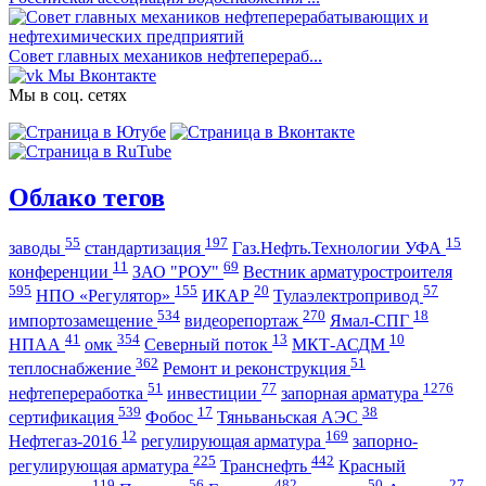
Совет главных механиков нефтеперераб...
Мы Вконтакте
Мы в соц. сетях
Облако тегов
55
197
15
заводы
стандартизация
Газ.Нефть.Технологии УФА
11
69
конференции
ЗАО "РОУ"
Вестник арматуростроителя
595
155
20
57
НПО «Регулятор»
ИКАР
Тулаэлектропривод
534
270
18
импортозамещение
видеорепортаж
Ямал-СПГ
41
354
13
10
НПАА
омк
Северный поток
МКТ-АСДМ
362
51
теплоснабжение
Ремонт и реконструкция
51
77
1276
нефтепереработка
инвестиции
запорная арматура
539
17
38
сертификация
Фобос
Тяньваньская АЭС
12
169
Нефтегаз-2016
регулирующая арматура
запорно-
225
442
регулирующая арматура
Транснефть
Красный
119
56
482
50
27