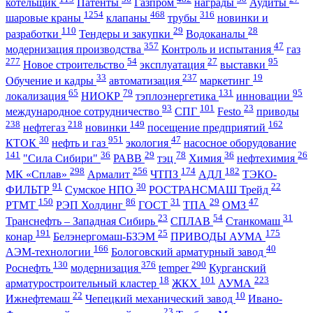
котельщик
Патенты
Газпром
награды
Аудиты
1254
468
316
шаровые краны
клапаны
трубы
новинки и
110
29
28
разработки
Тендеры и закупки
Водоканалы
357
47
модернизация производства
Контроль и испытания
газ
277
54
27
95
Новое строительство
эксплуатация
выставки
33
237
19
Обучение и кадры
автоматизация
маркетинг
65
79
131
95
локализация
НИОКР
тэплоэнергетика
инновации
93
101
23
международное сотрудничество
СПГ
Festo
приводы
238
218
149
162
нефтегаз
новинки
посещение предприятий
30
951
47
КТОК
нефть и газ
экология
насосное оборудование
141
36
29
78
36
26
"Сила Сибири"
РАВВ
тэц
Химия
нефтехимия
298
256
174
182
МК «Сплав»
Армалит
ЧТПЗ
АДЛ
ТЭКО-
91
30
22
ФИЛЬТР
Сумское НПО
РОСТРАНСМАШ Трейд
150
86
31
29
47
РТМТ
РЭП Холдинг
ГОСТ
ТПА
ОМЗ
23
54
31
Транснефть – Западная Сибирь
СПЛАВ
Станкомаш
191
25
175
конар
Белэнергомаш-БЗЭМ
ПРИВОДЫ АУМА
166
40
АЭМ-технологии
Бологовский арматурный завод
130
376
290
Роснефть
модернизация
temper
Курганский
18
101
223
арматуростроительный кластер
ЖКХ
АУМА
22
10
Ижнефтемаш
Чепецкий механический завод
Ивано-
23