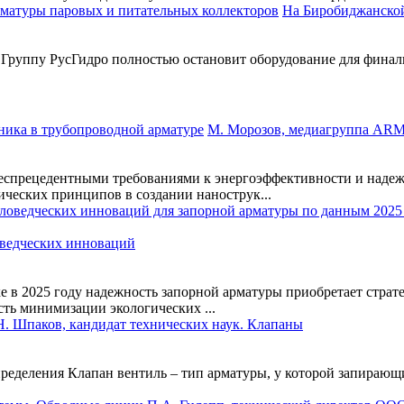
На Биробиджанской
руппу РусГидро полностью остановит оборудование для финально
М. Морозов, медиагруппа ARM
еспрецедентными требованиями к энергоэффективности и надеж
ческих принципов в создании нанострук...
ведческих инноваций
ке в 2025 году надежность запорной арматуры приобретает страт
сть минимизации экологических ...
Н. Шпаков, кандидат технических наук. Клапаны
ределения Клапан вентиль – тип арматуры, у которой запирающ