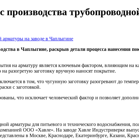
с производства трубопроводной
водства в Чаплыгине, раскрыв детали процесса нанесения п
рытия на арматуру является ключевым фактором, влияющим на к
то на разогретую заготовку вручную наносят покрытие.
аключается в том, что чугунную заготовку разогревают до темпе
раски с заготовкой.
ваны, что исключает человеческий фактор и позволяет дополни
дной арматуры для питьевого и технического водоснабжения, п
а компанией ООО «Хавле». На заводе Хавле Индустриверке вып
тавлены в Москве, Краснодаре, Екатеринбурге, Казани, Красн