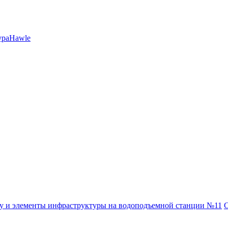
ура
Hawle
С