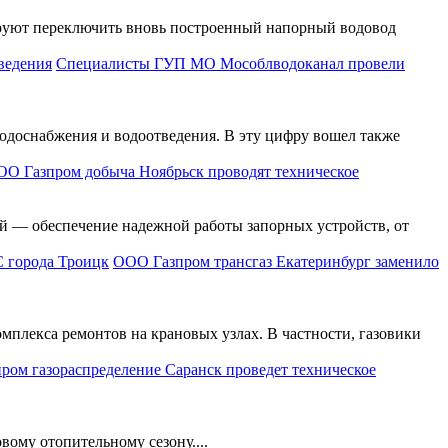
руют переключить вновь построенный напорный водовод
Специалисты ГУП МО Мособлводоканал провели
доснабжения и водоотведения. В эту цифру вошел также
О Газпром добыча Ноябрьск проводят техническое
й — обеспечение надежной работы запорных устройств, от
ООО Газпром трансгаз Екатеринбург заменило
мплекса ремонтов на крановых узлах. В частности, газовики
ром газораспределение Саранск проведет техническое
ому отопительному сезону....