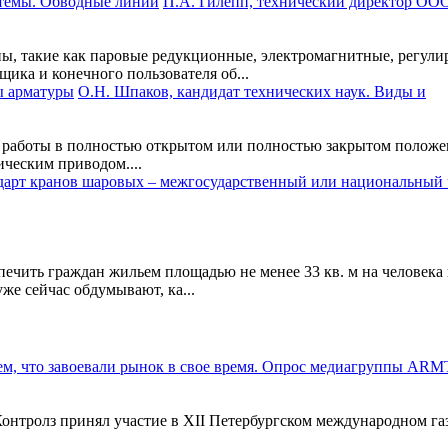
П.А. Гилепп, технический директор ОО
ы, такие как паровые редукционные, электромагнитные, регули
ика и конечного пользователя об...
О.Н. Шпаков, кандидат технических наук. Виды и
я работы в полностью открытом или полностью закрытом положе
ческим приводом....
ечить граждан жильем площадью не менее 33 кв. м на человека к
же сейчас обдумывают, ка...
тролз принял участие в XII Петербургском международном газо