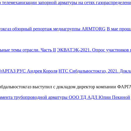
В мае прош
ЭКВАТЭК-2021. Опрос участников в
НТС Сибдальвостокгаз, 2021. Док
Сибдальвостокгаз выступил с докладом директор компании ФАР