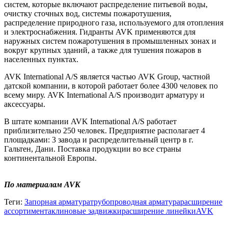
систем, которые включают распределение питьевой воды,
очистку сточных вод, системы пожаротушения,
распределение природного газа, используемого для отопления
и электроснабжения. Гидранты AVK применяются для
наружных систем пожаротушения в промышленных зонах и
вокруг крупных зданий, а также для тушения пожаров в
населенных пунктах.
AVK International A/S является частью AVK Group, частной
датской компании, в которой работает более 4300 человек по
всему миру. AVK International A/S производит арматуру и
аксессуары.
В штате компании AVK International A/S работает
приблизительно 250 человек. Предприятие располагает 4
площадками: 3 завода и распределительный центр в г.
Гальтен, Дани. Поставка продукции во все страны
континентальной Европы.
По материалам AVK
Теги:
Запорная арматура
трубопроводная арматура
расширение
ассортимента
клиновые задвижки
расширение линейки
AVK