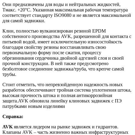
Они предназначены для воды и нейтральных жидкостей,
Tмакс. +20°C. Указанная максимальная рабочая температура
соответствует стандарту ISO9080 и не является максимальной
для самой задвижки.
Клин, полностью вулканизирован резиной EPDM
собственного производства AVK, разрешенной для контакта с
питьевой водой, имеет исключительную износостойкость
благодаря свойству резины восстанавливать свою
первоначальную форму после сжатия, процессу
обрезинивания сердечника двойной адгезией слоя и своей
прочной конструкции. В ней также предусмотрено
безболтовое соединение задвижка/труба, что крепче самой
трубы.
Стоит отметить, что непревзойденную надежность новых
разработок обеспечивают тройная система уплотнения штока,
высокая прочность штока и полная антикоррозийная
защита.AVK обновила линейку клиновых задвижек с ПЭ
патрубками новым изделиями
Справка:
AVK
является лидером на рынке задвижек и гидрантов.
Клапаны AVK ‒ часть жизненно важных инфраструктурных