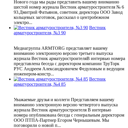
Нового года мы рады представить вашему вниманию
шестой номер журнала Вестник арматуростроителя № 6
93.Дмитрий Фатьянов, советник директора ООО Завод
кольцевых заготовок, рассказал о центробежном
электро...
Вестник
арматуростроителя, №3 90
Медиагруппа ARMTORG представляет вашему
вниманию электронную версию третьего выпуска
журнала Вестник арматуростроителяВ интервью номера
представлена беседа с директором компании ТруТорк
РУС Андреем Александровичем Федуловым и ведущим
инженером-констр...
Вестник
арматуростроителя, №4 85
Уважаемые друзья и коллеги Представляем вашему
вниманию электронную версию четвертого выпуска
журнала Вестник арматуростроителя В интервью
номера опубликована беседа с генеральным директором
ООО ПТПА-Партнер Егором Чернышевым. Мы
поговорили о новой п...