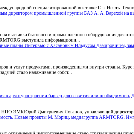
международной специализированной выставке Газ. Нефть. Техноло
одная выставка бытового и промышленного оборудования для ото
а ARMTORG выступила информационн...
ров и услуг продуктами, произведенными внутри страны. Курс н
адачей стало налаживание собст...
Д
 АО НПО ЭМКЮрий Дмитриевич Логанов, управляющий директо
М. Мориц, медиагруппа ARMTORG. Импо
ных ограничений импортозамещение стало стратегическим прио