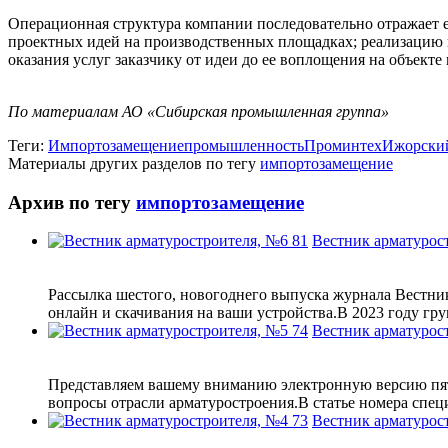
Операционная структура компании последовательно отражает 
проектных идей на производственных площадках; реализацию п
оказания услуг заказчику от идеи до ее воплощения на объект
По материалам АО «Сибирская промышленная группа»
Теги:
Импортозамещение
промышленность
Проминтех
Ижорский
Материалы других разделов по тегу
импортозамещение
Архив по тегу
импортозамещение
Вестник арматурос
Рассылка шестого, новогоднего выпуска журнала Вестни
онлайн и скачивания на ваши устройства.В 2023 году гру
Вестник арматурос
Представляем вашему вниманию электронную версию пято
вопросы отрасли арматуростроения.В статье номера спец
Вестник арматурос