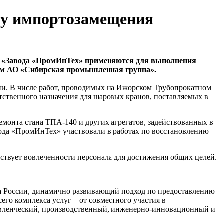
му импортозамещения
и «Завода «ПромИнТех» применяются для выполнения
твом АО «Сибирская промышленная группа».
ии. В числе работ, проводимых на Ижорском Трубопрокатном
етственного назначения для шаровых кранов, поставляемых в
емонта стана ТПА-140 и других агрегатов, задействованных в
ода «ПромИнТех» участвовали в работах по восстановлению
ствует вовлеченности персонала для достижения общих целей.
а России, динамично развивающий подход по предоставлению
го комплекса услуг – от совместного участия в
равленческий, производственный, инженерно-инновационный и