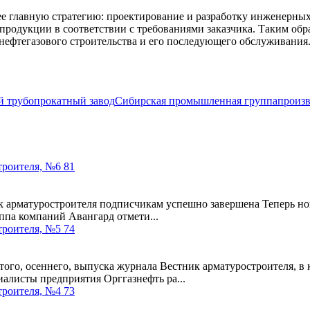
ее главную стратегию: проектирование и разработку инженерн
родукции в соответствии с требованиями заказчика. Таким обр
е нефтегазового строительства и его последующего обслуживания
 трубопрокатный завод
Сибирская промышленная группа
произв
троителя, №6 81
к арматуростроителя подписчикам успешно завершена Теперь но
ппа компаний Авангард отмети...
троителя, №5 74
го, осеннего, выпуска журнала Вестник арматуростроителя, в
иалисты предприятия Орггазнефть ра...
троителя, №4 73