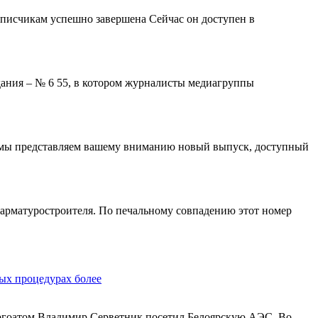
дписчикам успешно завершена Сейчас он доступен в
ания – № 6 55, в котором журналисты медиагруппы
я мы представляем вашему вниманию новый выпуск, доступный
арматуростроителя. По печальному совпадению этот номер
ых процедурах более
ергоатом Владимир Серветник посетил Белоярскую АЭС. Во