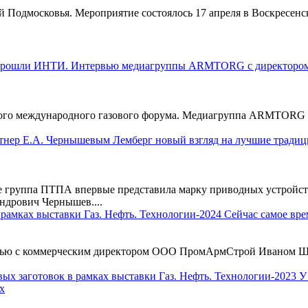
одмосковья. Мероприятие состоялось 17 апреля в Воскресенске
го международного газового форума. Медиагруппа ARMTORG пр
е группа ПТПА впервые представила марку приводных устройств
дрович Чернышев....
ю с коммерческим директором ООО ПромАрмСтрой Иваном Шкод
х