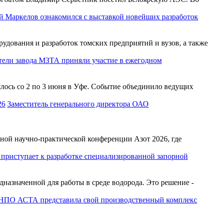
й Маркелов ознакомился с выставкой новейших разработок
дования и разработок томских предприятий и вузов, а также
тели завода МЗТА приняли участие в ежегодном
сь со 2 по 3 июня в Уфе. Событие объединило ведущих
Заместитель генерального директора ОАО
ной научно-практической конференции Азот 2026, где
риступает к разработке специализированной запорной
азначенной для работы в среде водорода. Это решение -
НПО АСТА представила свой производственный комплекс