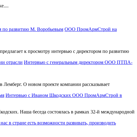
....
ООО ПромАрмСтрой на
едлагает к просмотру интервью с директором по развитию
Интервью с генеральным директором ООО ПТПА-
 Лемберг. О новом проекте компании рассказывает
Интервью с Иваном Шкодских ООО ПромАрмСтрой в
ских. Наша беседа состоялась в рамках 32-й международной