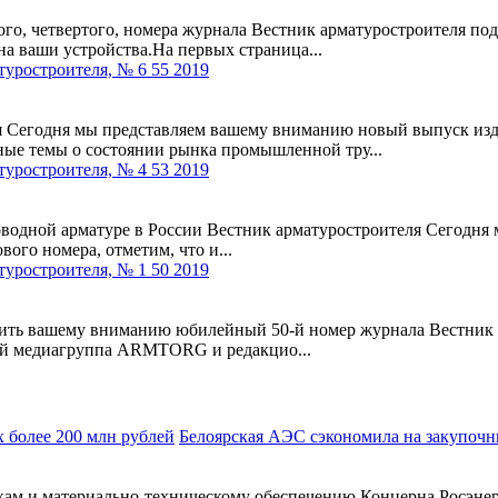
го, четвертого, номера журнала Вестник арматуростроителя по
на ваши устройства.На первых страница...
туростроителя, № 6 55 2019
я Сегодня мы представляем вашему вниманию новый выпуск изд
ые темы о состоянии рынка промышленной тру...
туростроителя, № 4 53 2019
оводной арматуре в России Вестник арматуростроителя Сегодн
вого номера, отметим, что и...
туростроителя, № 1 50 2019
вить вашему вниманию юбилейный 50-й номер журнала Вестник 
рый медиагруппа ARMTORG и редакцио...
Белоярская АЭС сэкономила на закупочн
упкам и материально-техническому обеспечению Концерна Росэн