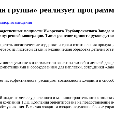
 группа» реализует програм
водственные мощности Ижорского Трубопрокатного Завода 
ию внутренней кооперации. Такое решение принято руководс
кратить логистические издержки и сроки изготовления продукц
товок из листовой стали и механическая обработка деталей отв
ивное участие в изготовлении запасных частей и деталей для р
омпетенциями и оборудованием для наплавки, сотрудники «Зав
т их эффективность, расширяет возможности холдинга и способ
 холдинг металлургического и машиностроительного комплекс
я компаний ТЭК. Компания ориентирована на предоставление все
 обслуживания. В состав холдинга входят следующие блоки: уп