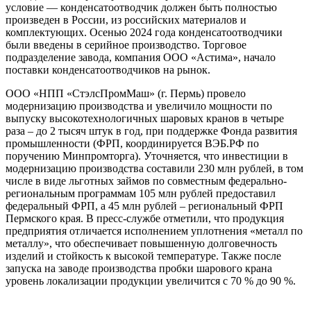
условие — конденсатоотводчик должен быть полностью
произведен в России, из российских материалов и
комплектующих. Осенью 2024 года конденсатоотводчики
были введены в серийное производство. Торговое
подразделение завода, компания ООО «Астима», начало
поставки конденсатоотводчиков на рынок.
ООО «НПП «СтэлсПромМаш» (г. Пермь) провело
модернизацию производства и увеличило мощности по
выпуску высокотехнологичных шаровых кранов в четыре
раза – до 2 тысяч штук в год, при поддержке Фонда развития
промышленности (ФРП, координируется ВЭБ.РФ по
поручению Минпромторга). Уточняется, что инвестиции в
модернизацию производства составили 230 млн рублей, в том
числе в виде льготных займов по совместным федерально-
региональным программам 105 млн рублей предоставил
федеральный ФРП, а 45 млн рублей – региональный ФРП
Пермского края. В пресс-службе отметили, что продукция
предприятия отличается исполнением уплотнения «металл по
металлу», что обеспечивает повышенную долговечность
изделий и стойкость к высокой температуре. Также после
запуска на заводе производства пробки шарового крана
уровень локализации продукции увеличится с 70 % до 90 %.