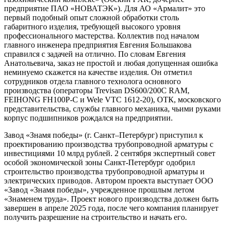
предприятие ПАО «НОВАТЭК»). Для АО «Армалит» это
первый подобный опыт сложной обработки столь
габаритного изделия, требующей высокого уровня
профессионального мастерства. Коллектив под началом
главного инженера предприятия Евгения Большакова
справился с задачей на отлично. По словам Евгения
Анатольевича, заказ не простой и любая допущенная ошибка
неминуемо скажется на качестве изделия. Он отметил
сотрудников отдела главного технолога основного
производства (операторы Trevisan DS600/200C RAM,
FEIHONG FH100P-C и Wele VTC 1612-20), ОТК, московского
представительства, службы главного механика, чьими руками
корпус подшипников рождался на предприятии.
Завод «Знамя победы» (г. Санкт–Петербург) приступил к
проектированию производства трубопроводной арматуры с
инвестициями 10 млрд рублей. 2 сентября экспертный совет
особой экономической зоны Санкт-Петербург одобрил
строительство производства трубопроводной арматуры и
электрических приводов. Автором проекта выступает ООО
«Завод «Знамя победы», учрежденное прошлым летом
«Знаменем труда». Проект нового производства должен быть
завершен в апреле 2025 года, после чего компания планирует
получить разрешение на строительство и начать его.