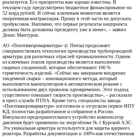
реализуется. Его приоритеты вам хорошо известны. В
текущем году предусмотрено бюджетное финансирование на
52 млрд рублей. И сейчас ключевым моментом является
оперативная контрактация. Прошу в этой части не допускать
пробуксовок. Напомню, что первые результаты нацпроекта
должны быть доложены президенту уже в июне», – заявил
Денис Мантуров.
АО «Пензтяжпромарматура» (г. Пенза) продолжает
совершенствовать технологии производства трубопроводной
арматуры для различных отраслей промышленности. Одним
из ключевых этапов производства является выполнение
сварных соединений, которые обеспечивают 100 %
герметичность изделий. «Сейчас мы завершаем внедрение
тандемной сварки – инновационного метода, который
выполняется манипулятором в автоматическом режиме с
использованием двух проволок одновременно. Этот подход
существенно повышает скорость производства», – рассказали
в пресс-службе ПТПА. Кроме того, специалисты завода
«Пензтяжпромарматура» изготовили и отгрузили первое ИПУ
КД, полностью разработанное и собранное в России.
Импульсно-предохранительного устройство компенсатор
давления будет применено на энергоблоке № 1 Курской АЭС.
Эта уникальная арматура используется для защиты ядерного
реактора. Разработка документации и 100%-ная отечественная