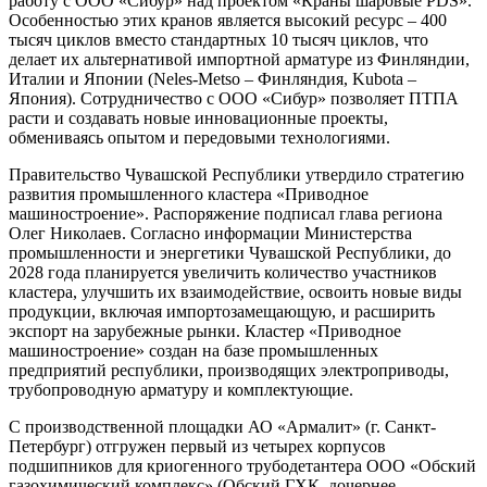
работу с ООО «Сибур» над проектом «Краны шаровые PDS».
Особенностью этих кранов является высокий ресурс – 400
тысяч циклов вместо стандартных 10 тысяч циклов, что
делает их альтернативой импортной арматуре из Финляндии,
Италии и Японии (Neles-Metso – Финляндия, Kubota –
Япония). Сотрудничество с ООО «Сибур» позволяет ПТПА
расти и создавать новые инновационные проекты,
обмениваясь опытом и передовыми технологиями.
Правительство Чувашской Республики утвердило стратегию
развития промышленного кластера «Приводное
машиностроение». Распоряжение подписал глава региона
Олег Николаев. Согласно информации Министерства
промышленности и энергетики Чувашской Республики, до
2028 года планируется увеличить количество участников
кластера, улучшить их взаимодействие, освоить новые виды
продукции, включая импортозамещающую, и расширить
экспорт на зарубежные рынки. Кластер «Приводное
машиностроение» создан на базе промышленных
предприятий республики, производящих электроприводы,
трубопроводную арматуру и комплектующие.
С производственной площадки АО «Армалит» (г. Санкт-
Петербург) отгружен первый из четырех корпусов
подшипников для криогенного трубодетантера ООО «Обский
газохимический комплекс» (Обский ГХК, дочернее