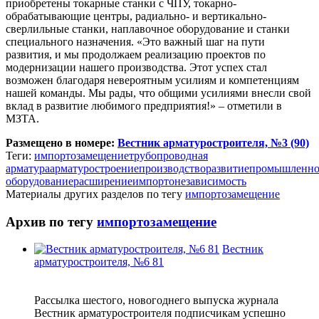
приобретены токарные станки с ЧПУ, токарно-
обрабатывающие центры, радиально- и вертикально-
сверлильные станки, наплавочное оборудование и станки
специального назначения. «Это важный шаг на пути
развития, и мы продолжаем реализацию проектов по
модернизации нашего производства. Этот успех стал
возможен благодаря невероятным усилиям и компетенциям
нашей команды. Мы рады, что общими усилиями внесли свой
вклад в развитие любимого предприятия!» – отметили в
МЗТА.
Размещено в номере:
Вестник арматуростроителя, №3 (90)
Теги:
импортозамещение
трубопроводная
арматура
арматуростроение
производство
развитие
промышленно
оборудование
расширение
импортонезависимость
Материалы других разделов по тегу
импортозамещение
Архив по тегу
импортозамещение
Вестник
арматуростроителя, №6 81
Рассылка шестого, новогоднего выпуска журнала
Вестник арматуростроителя подписчикам успешно