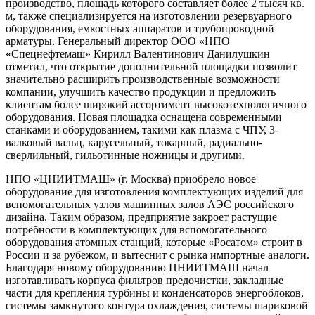
производство, площадь которого составляет более 2 тысяч кв.
м, также специализируется на изготовлении резервуарного
оборудования, емкостных аппаратов и трубопроводной
арматуры. Генеральный директор ООО «НПО
«Спецнефтемаш» Кирилл Валентинович Данилушкин
отметил, что открытие дополнительной площадки позволит
значительно расширить производственные возможности
компании, улучшить качество продукции и предложить
клиентам более широкий ассортимент высокотехнологичного
оборудования. Новая площадка оснащена современными
станками и оборудованием, такими как плазма с ЧПУ, 3-
валковый вальц, карусельный, токарный, радиально-
сверлильный, гильотинные ножницы и другими.
НПО «ЦНИИТМАШ» (г. Москва) приобрело новое
оборудование для изготовления комплектующих изделий для
вспомогательных узлов машинных залов АЭС российского
дизайна. Таким образом, предприятие закроет растущие
потребности в комплектующих для вспомогательного
оборудования атомных станций, которые «Росатом» строит в
России и за рубежом, и вытеснит с рынка импортные аналоги.
Благодаря новому оборудованию ЦНИИТМАШ начал
изготавливать корпуса фильтров предочистки, закладные
части для крепления турбины и конденсаторов энергоблоков,
системы замкнутого контура охлаждения, системы шариковой