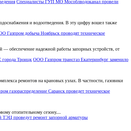
Специалисты ГУП МО Мособлводоканал провели
доснабжения и водоотведения. В эту цифру вошел также
О Газпром добыча Ноябрьск проводят техническое
й — обеспечение надежной работы запорных устройств, от
ООО Газпром трансгаз Екатеринбург заменило
мплекса ремонтов на крановых узлах. В частности, газовики
ром газораспределение Саранск проведет техническое
ому отопительному сезону....
 ТЭЦ проведут ремонт запорной арматуры