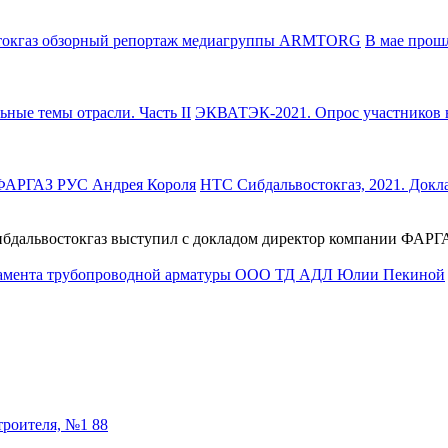
В мае прош
ЭКВАТЭК-2021. Опрос участников в
НТС Сибдальвостокгаз, 2021. Док
Сибдальвостокгаз выступил с докладом директор компании ФАР
троителя, №1 88