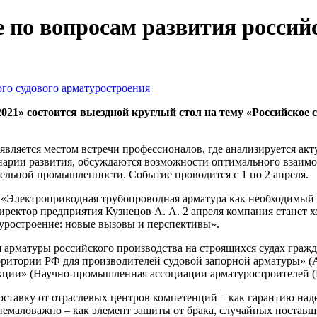
 по вопросам развития российс
021» состоится выездной круглый стол на тему «Российское 
является местом встречи профессионалов, где анализируется акт
нарии развития, обсуждаются возможности оптимального взаимо
льной промышленности. Событие проводится с 1 по 2 апреля.
у «Электроприводная трубопроводная арматура как необходимый
ектор предприятия Кузнецов А. А. 2 апреля компания станет х
туростроение: новые вызовы и перспективы».
 арматуры российского производства на строящихся судах граж
ритории РФ для производителей судовой запорной арматуры» 
кции» (Научно-промышленная ассоциации арматуростроителей 
тавку от отраслевых центров компетенций – как гарантию надеж
немаловажно – как элемент защиты от брака, случайных постав