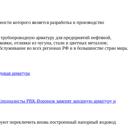
сти которого является разработка и производство
 трубопроводную арматуру для предприятий нефтяной,
овки, отливки из чугуна, стали и цветных металлов;
бслуживание во всех регионах РФ и в большинстве стран мира.
довая арматура
пециалисты РВК-Воронеж заменят запорную арматуру и
руют переключить вновь построенный напорный водовод