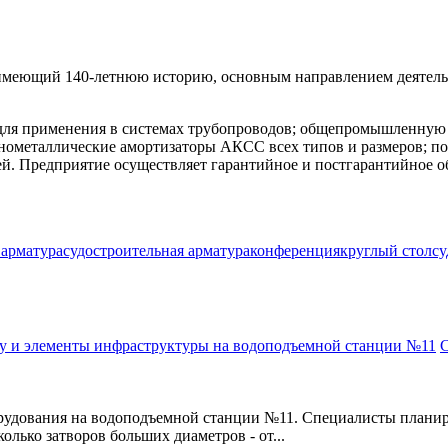
меющий 140-летнюю историю, основным направлением деятельно
 для применения в системах трубопроводов; общепромышленную
нометаллические амортизаторы АКСС всех типов и размеров; пок
ей. Предприятие осуществляет гарантийное и постгарантийное о
 арматура
судостроительная арматура
конференция
круглый стол
су
С
рудования на водоподъемной станции №11. Специалисты плани
олько затворов больших диаметров - от...