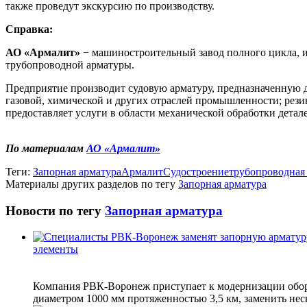
также проведут экскурсию по производству.
Справка:
АО «Армалит»
− машиностроительный завод полного цикла, и
трубопроводной арматуры.
Предприятие производит судовую арматуру, предназначенную
газовой, химической и других отраслей промышленности; рези
предоставляет услуги в области механической обработки детал
По материалам
АО «Армалит»
Теги:
Запорная арматура
Армалит
Судостроение
трубопроводная
Материалы других разделов по тегу
Запорная арматура
Новости по тегу
Запорная арматура
элементы
Компания РВК-Воронеж приступает к модернизации обо
диаметром 1000 мм протяженностью 3,5 км, заменить неск