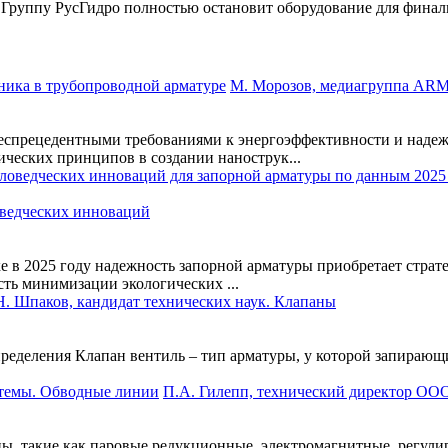
руппу РусГидро полностью остановит оборудование для финально
М. Морозов, медиагруппа ARM
еспрецедентными требованиями к энергоэффективности и надеж
ческих принципов в создании нанострук...
ведческих инноваций
ке в 2025 году надежность запорной арматуры приобретает страт
сть минимизации экологических ...
Н. Шпаков, кандидат технических наук. Клапаны
ределения Клапан вентиль – тип арматуры, у которой запирающ
П.А. Гилепп, технический директор ОО
ы, такие как паровые редукционные, электромагнитные, регули