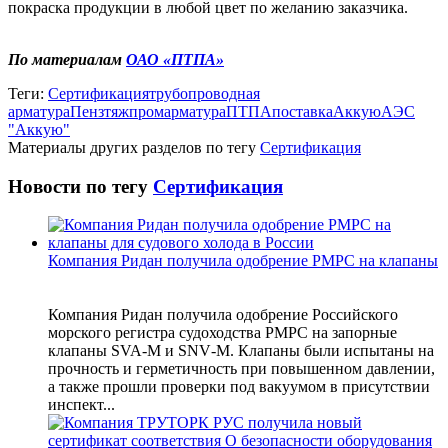
покраска продукции в любой цвет по желанию заказчика.
По материалам
ОАО «ПТПА»
Теги:
Сертификация
трубопроводная
арматура
Пензтяжпромарматура
ПТПА
поставка
Аккую
АЭС
"Аккую"
Материалы других разделов по тегу
Сертификация
Новости по тегу
Сертификация
Компания Ридан получила одобрение РМРС на клапаны
Компания Ридан получила одобрение Российского
морского регистра судоходства РМРС на запорные
клапаны SVA‑M и SNV‑M. Клапаны были испытаны на
прочность и герметичность при повышенном давлении,
а также прошли проверки под вакуумом в присутствии
инспект...