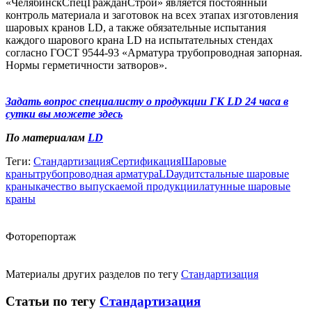
«ЧелябинскСпецГражданСтрой» является постоянный
контроль материала и заготовок на всех этапах изготовления
шаровых кранов LD, а также обязательные испытания
каждого шарового крана LD на испытательных стендах
согласно ГОСТ 9544-93 «Арматура трубопроводная запорная.
Нормы герметичности затворов».
Задать вопрос специалисту о продукции ГК LD 24 часа в
сутки вы можете здесь
По материалам
LD
Теги:
Стандартизация
Сертификация
Шаровые
краны
трубопроводная арматура
LD
аудит
стальные шаровые
краны
качество выпускаемой продукции
латунные шаровые
краны
Фоторепортаж
Материалы других разделов по тегу
Стандартизация
Статьи по тегу
Стандартизация