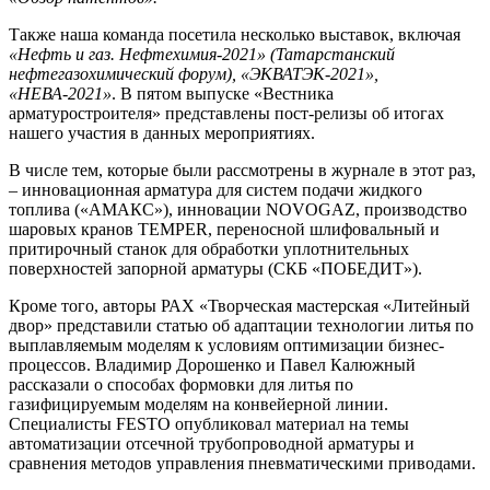
Также наша команда посетила несколько выставок, включая
«Нефть и газ. Нефтехимия-2021» (Татарстанский
нефтегазохимический форум), «ЭКВАТЭК-2021»,
«НЕВА-2021»
. В пятом выпуске «Вестника
арматуростроителя» представлены пост-релизы об итогах
нашего участия в данных мероприятиях.
В числе тем, которые были рассмотрены в журнале в этот раз,
– инновационная арматура для систем подачи жидкого
топлива («АМАКС»), инновации NOVOGAZ, производство
шаровых кранов TEMPER, переносной шлифовальный и
притирочный станок для обработки уплотнительных
поверхностей запорной арматуры (СКБ «ПОБЕДИТ»).
Кроме того, авторы РАХ «Творческая мастерская «Литейный
двор» представили статью об адаптации технологии литья по
выплавляемым моделям к условиям оптимизации бизнес-
процессов. Владимир Дорошенко и Павел Калюжный
рассказали о способах формовки для литья по
газифицируемым моделям на конвейерной линии.
Специалисты FESTO опубликовал материал на темы
автоматизации отсечной трубопроводной арматуры и
сравнения методов управления пневматическими приводами.