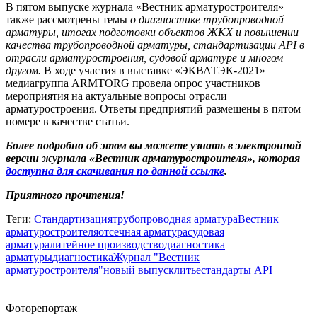
В пятом выпуске журнала «Вестник арматуростроителя»
также рассмотрены темы
о диагностике трубопроводной
арматуры, итогах подготовки объектов ЖКХ и повышении
качества трубопроводной арматуры, стандартизации API в
отрасли арматуростроения, судовой арматуре и многом
другом.
В ходе участия в выставке «ЭКВАТЭК-2021»
медиагруппа ARMTORG провела опрос участников
мероприятия на актуальные вопросы отрасли
арматуростроения. Ответы предприятий размещены в пятом
номере в качестве статьи.
Более подробно об этом вы можете узнать в электронной
версии журнала «Вестник арматуростроителя», которая
доступна для скачивания по данной ссылке
.
Приятного прочтения!
Теги:
Стандартизация
трубопроводная арматура
Вестник
арматуростроителя
отсечная арматура
судовая
арматура
литейное производство
диагностика
арматуры
диагностика
Журнал "Вестник
арматуростроителя"
новый выпуск
литье
стандарты API
Фоторепортаж