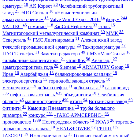
10
26
арматуры
АК Корвет
Челябинский трубопрокатный
21
10
завод
ЭПО Сигнал
«Новые технологии
15
14
244
арматуростроения»
Valve World Expo - 2016
форум
45
118
33
15
VALTEC
семинар
ЗапСибНефтехим
сталь
30
35
Магнитогорский металлургический комбинат
ММК
45
11
Северсталь
ГМС Ливгидромаш
Алексинский завод
25
47
тяжелой промышленной арматуры
Тяжпромарматура
11
49
16
ПАО Татнефть
Заметки редактора
ЛМЗ «МашСталь»
21
56
27
сильфонные компенсаторы
Grundfos
Авангард
29
10
18
арматуростроитель года
Siemens
ARMATURY Group
16
13
19
Иран
Азербайджан
балансировочные клапаны
15
10
электроэнергетика
горнодобывающая отрасль
119
11
18
металлургия
добыча нефти
добыча газа
газопровод
336
635
10
нефтегазовая отрасль
объединения
Челябинская
45
490
94
60
область
машиностроение
итоги
Воткинский завод
41
13
фитинги
Камоцци Пневматика
трубы большого
22
251
63
диаметра
конкурс
«ГАКС-АРМСЕРВИС»
1339
12
26
производство
Новгородская область
ИФАЗ
торгово-
19
62
139
промышленная палата
HEAT&POWER
ГРПШ
19
35
ГАЗСЕРТ
Ижорские заводы
Георгиевский арматурный