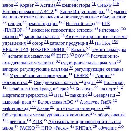
10
21
53
21
119
завод
Корвет
Астима
компенсаторы
СИБУР
16
33
Нововоронежская АЭС 2
Хавле Индустриверке
Сумское
машиностроительное научно-производственное объединение
22
27
126
66
тендер
реконструкция
Невский завод
РГК
10
50
255
«ПАЛЮР»
дисковые поворотные затворы
интервью
69
13
юбилей
запорный клапан
Автоматизированные системы
16
31
11
154
управления
обзор
каталог продукции
ПКТБА
27
52
НЕФТЬ, ГАЗ, НЕФТЕХИМИЯ
Казань
ремонт арматуры
56
66
35
60
испытания арматуры
ПНТЗ
РОУ
Редукционно-
62
13
охладительные установки
судостроительная арматура
20
запорно-регулирующие клапаны
регулирующие клапаны
103
11
13
29
Уренгойское месторождение
LESER
Турция
16
13
258
банкротство
Свердловская область
аудит
Волгоград
12
65
44
142
ЧелябинскСпецГражданСтрой
Беларусь
экспорт
18
13
34
17
Нефтегазопереработка
НПЗ
санкции
СеверМаш
20
28
12
шаровый кран
Белорусская АЭС
Арматура ГмбХ
256
60
190
нефтепровод
Хавле
литейное производство
275
Объединенная металлургическая компания
оборудование
122
64
35
рейтинг
АПЗ
Арзамасский приборостроительный
87
31
45
29
255
завод
РАСКО
НПФ «Раско»
КИПиА
обучение