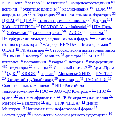
19
87
69
64
KSB Group
затвор
Челябинск
конденсатоотводчики
14
56
10
118
вентили
обратные клапаны
квалификация
ЧЗЭМ
56
56
33
аккредитация
лаборатория
испытательная лаборатория
54
10
304
101
ЦКБМ
ГЦНА
атомная промышленность
Дендор
19
14
ЗАО «ЭНЕРГИЯ»
DENDOR Valve Industrial
НТА Пром
51
66
502
220
11
Узбекистан
газовая отрасль
АЛСО
реклама
268
Петербургский международный газовый форум
Заметки
15
11
40
главного редактора
«Аврора-НЕФТЬ»
Белэнергомаш
10
29
ОКАН
ГК Авангард
Старооскольский арматурный завод
46
11
23
78
120
61
Uni-Fitt
Контур
вебинар
фильтры
МЗТА
18
18
28
10
контракт
поставщики
кадры
история
конференция
435
20
39
30
редукторы
фланцы
Северный поток-2
Арма-Пром
18
12
21
18
11
ОДК
KIOGE
сервис
Московский НПЗ
РУСТ-95
20
39
43
11
Загорский трубный завод
аттестация
ПАО «СПЗ»
10
Совет главных механиков
НП «Российское
36
13
18
23
теплоснабжение»
ГЭС
ЗАО «ДС Контролз»
НПС
12
27
39
22
краны
ао окбм африкантов
ГК Римера
уплотнения
82
81
11
Метран
Казахстан
АО "НПФ "ЦКБА"
Денис
15
17
Мантуров
Национальный нефтегазовый форум
30
10
Ростехнадзор
Российский морской регистр судоходства