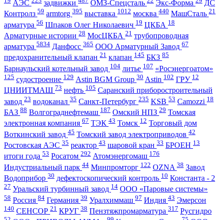
19
223
487
22
29
АЭС
задвижки
ОМЗ-Спецсталь
Экс-Форма
ДС
59
395
1012
440
21
Контролз
armtorg
выставка
москва
МашСталь
56
19
18
арматура
Шпаков Олег Николаевич
ЦКБА
28
21
Арматурные истории
МосЦКБА
трубопроводная
5834
365
67
арматура
Данфосс
ООО Арматурный Завод
21
145
85
предохранительный клапан
клапан
БКЗ
104
107
Барнаульский котельный завод
литье
«Росэнергоатом»
125
129
30
102
12
судостроение
Astin BGM Group
Astin
ГРУ
73
105
ЦНИИТМАШ
нефть
Саранский приборостроительный
23
35
235
53
18
завод
водоканал
Санкт-Петербург
KSB
Camozzi
88
187
29
БАЗ
Волгограднефтемаш
Омский НПЗ
Томская
67
43
12
электронная компания
ТЭК
Томск
Торговый дом
45
42
Воткинский завод
Томский завод электроприводов
35
43
33
13
Ростовская АЭС
реактор
шаровой кран
БРОЕН
53
292
176
итоги года
Росатом
Атомэнергомаш
44
122
38
Индустриальный парк
Минпромторг
OZNA
Завод
30
10
Водоприбор
дефектоскопический контроль
Константа - 2
27
14
Уральский турбинный завод
ООО «Паровые системы»
58
84
39
97
43
Россия
Германия
Уралхиммаш
Индия
Эмерсон
140
21
38
317
СЕНСОР
КРУГ
Пензтяжпромарматура
Русгидро
52
99
75