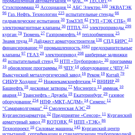
промышленная автоматизация
ФАС
TECOFI
35
12
100
Стэлспроммаш
Ассоциация
АБС Электро
ЭКВАТЭК
96
225
66
Газ. Нефть. Технологии
испытательные стенды
30
42
48
гидравлические испытания
ТомЗЭЛ
ГУП «ТЭК СПБ»
30
315
299
электромагнитные клапаны
ПТПА
электроприводы
79
27
14
25
курган
Тюмень
Газпромнефть
теплообменник
18
136
23
Знамя труда
Дайджест арматуростроителя
СПД БИРС
33
1043
финансирование
промышленность
предохранительные
97
20
208
клапаны
ГЕАЗ
электропривод
шиберные задвижки
49
95
30
испытательный стенд
НТП «Трубопровод»
программа
16
16
14
12
обновление программы
ЧПУ
оборудование с ЧПУ
16
19
79
Выксунский металлургичесикй завод
Реком
Китай
25
12
20
СИБУР Холдинг
Нижнекамскнефтехим
ВНИИР
18
77
13
10
Башнефть
дисковые затворы
Мосэнерго
аммиак
15
19
29
авария
Транснефть - Дружба
Екатеринбург
газовое
254
14
12
оборудование
НПФ «МКТ-АСДМ»
Сименс
22
29
"Самараволгомаш"
Смоленская АЭС
32
11
Курганспецарматура
Предприятие «Сенсор»
Курганский
39
42
86
арматурный завод
ROTORK
НПП «ТЭК»
16
145
Технопроект
Силовые машины
Курганский центр
испытаний, сертификации и стандартизации трубопроводной