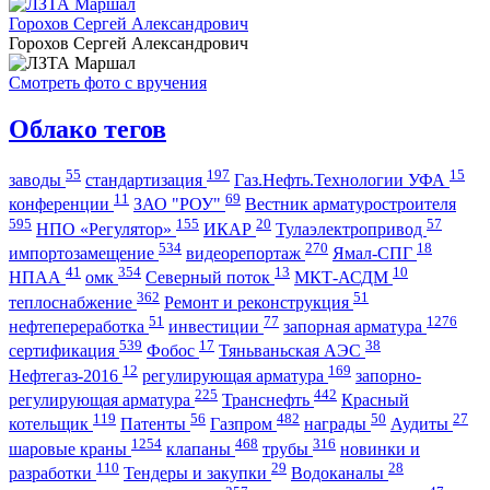
Горохов Сергей Александрович
Горохов Сергей Александрович
Смотреть фото с вручения
Облако тегов
55
197
15
заводы
стандартизация
Газ.Нефть.Технологии УФА
11
69
конференции
ЗАО "РОУ"
Вестник арматуростроителя
595
155
20
57
НПО «Регулятор»
ИКАР
Тулаэлектропривод
534
270
18
импортозамещение
видеорепортаж
Ямал-СПГ
41
354
13
10
НПАА
омк
Северный поток
МКТ-АСДМ
362
51
теплоснабжение
Ремонт и реконструкция
51
77
1276
нефтепереработка
инвестиции
запорная арматура
539
17
38
сертификация
Фобос
Тяньваньская АЭС
12
169
Нефтегаз-2016
регулирующая арматура
запорно-
225
442
регулирующая арматура
Транснефть
Красный
119
56
482
50
27
котельщик
Патенты
Газпром
награды
Аудиты
1254
468
316
шаровые краны
клапаны
трубы
новинки и
110
29
28
разработки
Тендеры и закупки
Водоканалы