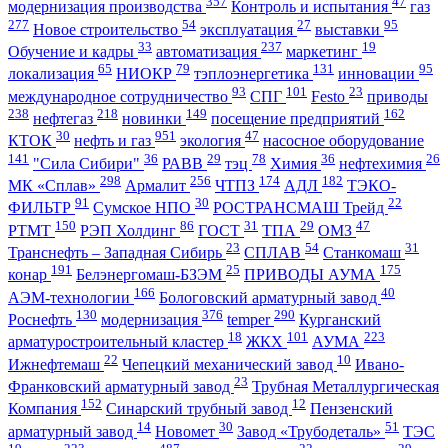
357
47
модернизация производства
Контроль и испытания
газ
277
54
27
95
Новое строительство
эксплуатация
выставки
33
237
19
Обучение и кадры
автоматизация
маркетинг
65
79
131
95
локализация
НИОКР
тэплоэнергетика
инновации
93
101
23
международное сотрудничество
СПГ
Festo
приводы
238
218
149
162
нефтегаз
новинки
посещение предприятий
30
951
47
КТОК
нефть и газ
экология
насосное оборудование
141
36
29
78
36
26
"Сила Сибири"
РАВВ
тэц
Химия
нефтехимия
298
256
174
182
МК «Сплав»
Армалит
ЧТПЗ
АДЛ
ТЭКО-
91
30
22
ФИЛЬТР
Сумское НПО
РОСТРАНСМАШ Трейд
150
86
31
29
47
РТМТ
РЭП Холдинг
ГОСТ
ТПА
ОМЗ
23
54
31
Транснефть – Западная Сибирь
СПЛАВ
Станкомаш
191
25
175
конар
Белэнергомаш-БЗЭМ
ПРИВОДЫ АУМА
166
40
АЭМ-технологии
Бологовский арматурный завод
130
376
290
Роснефть
модернизация
temper
Курганский
18
101
223
арматуростроительный кластер
ЖКХ
АУМА
22
10
Ижнефтемаш
Чепецкий механический завод
Ивано-
23
Франковский арматурный завод
Трубная Металлургическая
152
12
Компания
Синарский трубный завод
Пензенский
14
30
51
арматурный завод
Новомет
Завод «Трубодеталь»
ТЭС