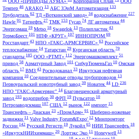
ООО «ПРИВОДЫ АУМА»
Корпорация Сплав
ООО
46
13
133
Темпер
ARAKO
АБС ЗЭиМ Автоматизация
62
34
227
Трубодеталь
ТД «Воткинский завод»
водоснабжение
91
27
153
74
44
Hawle
Татнефть
ТМК
Гусар
ЛГ автоматика
19
18
13
43
Энергомаш
Metso
Swagelok
Полипластик
101
107
69
ТермоБрест
НПФ «КРУГ»
ИННОПРОМ
43
63
Росстандарт
НПО «ГАКС-АРМСЕРВИС»
Российское
14
29
79
теплоснабжение
Татарстан
Курганская область
185
112
51
стандарты
ООО «РТМТ»
Энергомашкомплект
58
101
10
привод
Арматурный Завод
СибурТюменьГаз
Омская
17
43
33
область
ВМЗ
Росводоканал
Иркутская нефтяная
10
13
компания
Соединительные отводы трубопроводов
39
44
236
Первоуральский новотрубный завод
Новатек
LD
14
НПО "ГАКС-Армсервис"
Благовещенский арматурный
193
30
19
10
завод
водоприбор
ФРП
Пульсатор
107
12
122
15
Петрозаводскмаш
США
рынок
импорт
23
91
Транснефть – Диаскан
«ПромАрм»
Шиберно-ножевые
11
12
задвижки
Valve Industry Forum&Expo'
Минпромторг
142
19
65
18
России
Русский Регистр
Лукойл
НИИ Транснефть
20
11
13
«ИркутскНИИхиммаш»
Лортэкс Эко
Honeywell
18
12
10